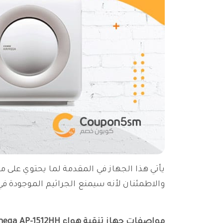
يأتي هذا الجهاز في المقدمة لما يحتوي على 
والاطمئنان لأنه سيمنع الجراثيم الموجودة في
مواصفات جهاز تنقية هواء Coway Airmega AP-1512HH: