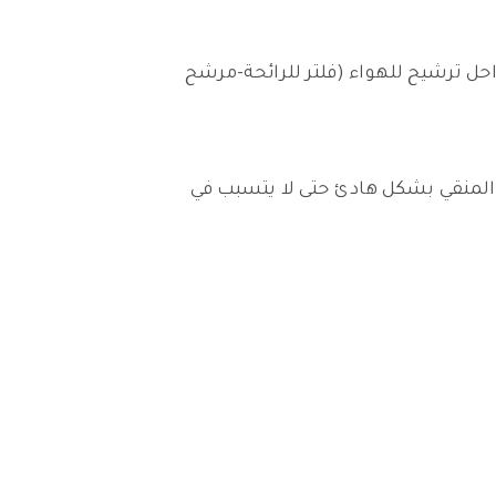
از منقي الهواء Coway ليعمل في الغرف التي تصل إلى 361 قدم مربع، يأتي منقي الهواء بـ 4 مراحل ترشيح للهواء (فلتر للرائحة-مرشح
المنقي بشكل هادئ حتى لا يتسبب في