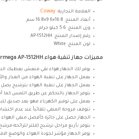
Coway
العلامة التجارية:
.
أبعاد المنتج: 16.8×9.6×16.8 سم.
وزن المنتج: 5.6 كيلو جرام.
رقم إصدار المنتج: AP-1512HH.
لون المنتج: White.
مميزات جهاز تنقية هواء Coway Airmega AP-1512HH:
يوفر لك الجهاز هواء نقي منعش يعطيك الشعو
يعمل الجهاز على تنقية الهواء من الغبار والأت
يعمل الجهاز على تنقية الهواء بترشيح يصل إلى أرب
يتوفر الجهاز بالتحكم عن طريق اللمس كما أن
يعمل على توفير الكهرباء فهو يعد صديق للبيئة حيث يستهلك 77
تتوقف مروحة المنقي تلقائياً عند عدم اكتشاف تلو
الجهاز حصل على جائزة كأفضل منقي الهواء عام 8
يتوفر بأربع مراحل ترشيح (فلتر للرائحة-مرشح مس
يوفر الجهاز مؤشر لجودة الهواء والوضع الا