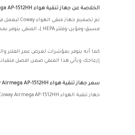
الخلاصة عن جهاز تنقية هواء Coway Airmega AP-1512HH:
مسبق-ومؤين-وفلتر HEPA )، المنقي يتوفر بمصباح LED ليتيح لك معرفة جودة الهواء من نظافة واتساخ .
كما أنه يتوفر بمؤشرات لعرض عمر الفلتر وا
إزعاجك ويأتي هذا المنقي ضمن افضل منقيات 
سعر جهاز تنقية هواء Coway Airmega AP-1512HH:
جهاز تنقية الهواء Coway Airmega AP-1512HH متاح بسعر 720 ريال سعودي.