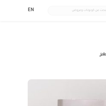
EN
عر