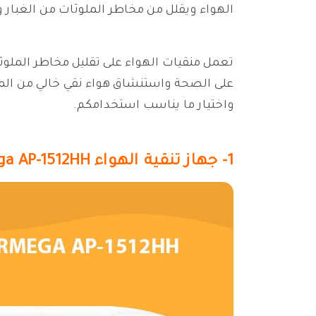
الهواء ويقلل من مخاطر الملوثات من الغبار و
تعمل منقيات الهواء على تقليل مخاطر المل
واختيار ما يناسب استخدامكم.
1- جهاز تنقية الهواء Coway Airmega AP-1512HH