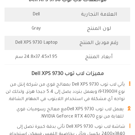
مواصفات لاب توب Dell XPS 9730
العلامة التجارية
Dell
لون المنتج
Gray
رقم موديل المنتج
Dell XPS 9730 Laptop
أبعاد المنتج
‎24.8×37.45×1.95 سم
مميزات لاب توب Dell XPS 9730
يأتي لاب توب Dell XPS 9730 بمعالج قوي من شركة إنتل من
نوع i9-13900H ويعمل بتردد يصل إلى 5.4 جيجا هرتز، ولذلك لن
تواجه أي مشكلة في استخدام اللابتوب في المهام الشاقة.
يعمل لاب توب Dell XPS 9730مع معالج رسوميات قوي
للغاية من نوع ‎NVIDIA GeForce RTX 4070.
شاشة لاب توب Dell XPS 9730 تأتي بدقة كبيرة تصل إلى
3840×2400 بكسل وتأتي بخاصية اللمس فيمكن استخدام