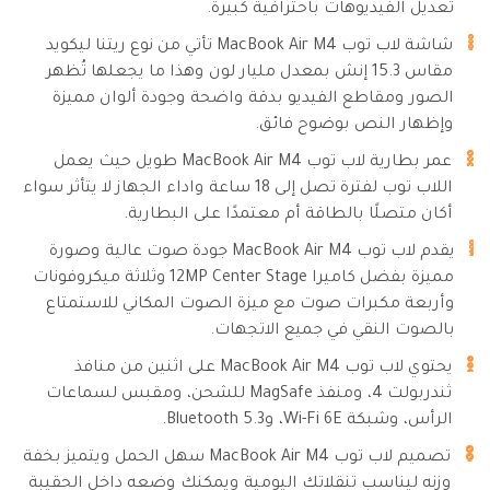
تعديل الفيديوهات باحترافية كبيرة.
شاشة لاب توب MacBook Air M4 تأتي من نوع ريتنا ليكويد
مقاس 15.3 إنش بمعدل مليار لون وهذا ما يجعلها تُظهر
الصور ومقاطع الفيديو بدقة واضحة وجودة ألوان مميزة
وإظهار النص بوضوح فائق.
عمر بطارية لاب توب MacBook Air M4 طويل حيث يعمل
اللاب توب لفترة تصل إلى 18 ساعة واداء الجهاز لا يتأثر سواء
أكان متصلًا بالطاقة أم معتمدًا على البطارية.
يقدم لاب توب MacBook Air M4 جودة صوت عالية وصورة
مميزة بفضل كاميرا‏ 12MP Center Stage وثلاثة ميكروفونات
وأربعة مكبرات صوت مع ميزة الصوت المكاني للاستمتاع
بالصوت النقي في جميع الاتجهات.
يحتوي لاب توب MacBook Air M4 على اثنين من منافذ
ثندربولت 4، ومنفذ MagSafe للشحن، ومقبس لسماعات
الرأس، وشبكة Wi-Fi 6E، وBluetooth 5.3.
تصميم لاب توب MacBook Air M4 سهل الحمل ويتميز بخفة
وزنه ليناسب تنقلاتك اليومية ويمكنك وضعه داخل الحقيبة