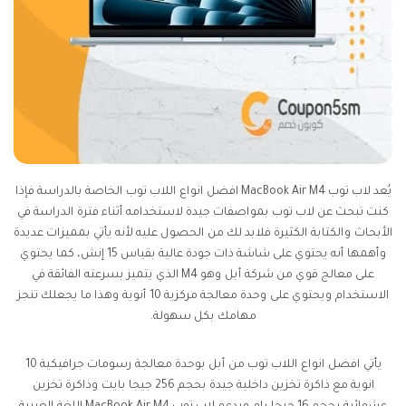
يُعد لاب توب MacBook Air M4 افضل انواع اللاب توب الخاصة بالدراسة فإذا
كنت تبحث عن لاب توب بمواصفات جيدة لاستخدامه أثناء فترة الدراسة في
الأبحاث والكتابة الكثيرة فلابد لك من الحصول عليه لأنه يأتي بمميزات عديدة
وأهمها أنه يحتوي على شاشة ذات جودة عالية بقياس 15 إنش، كما يحتوي
على معالج قوي من شركة أبل وهو M4 الذي يتميز بسرعته الفائقة في
الاستخدام ويحتوي على وحدة معالجة مركزية 10 أنوية وهذا ما يجعلك تنجز
مهامك بكل سهولة.
يأتي افضل انواع اللاب توب من أبل بوحدة معالجة رسومات جرافيكية 10
انوية مع ذاكرة تخزين داخلية جيدة بحجم 256 جيجا بايت وذاكرة تخزين