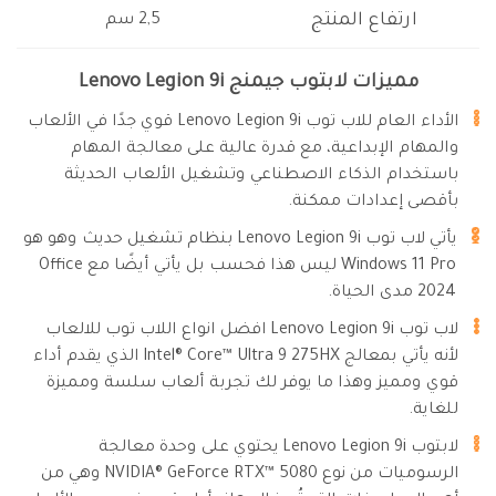
ارتفاع المنتج
2,5 سم
مميزات لابتوب جيمنج Lenovo Legion 9i
الأداء العام للاب توب Lenovo Legion 9i قوي جدًا في الألعاب
والمهام الإبداعية، مع قدرة عالية على معالجة المهام
باستخدام الذكاء الاصطناعي وتشغيل الألعاب الحديثة
بأقصى إعدادات ممكنة.
يأتي لاب توب Lenovo Legion 9i بنظام تشغيل حديث وهو هو
Windows 11 Pro ليس هذا فحسب بل يأتي أيضًا مع Office
2024 مدى الحياة.
لاب توب Lenovo Legion 9i افضل انواع اللاب توب للالعاب
لأنه يأتي بمعالج Intel® Core™ Ultra 9 275HX الذي يقدم أداء
قوي ومميز وهذا ما يوفر لك تجربة ألعاب سلسة ومميزة
للغاية.
لابتوب Lenovo Legion 9i يحتوي على وحدة معالجة
الرسوميات من نوع NVIDIA® GeForce RTX™ 5080 وهي من