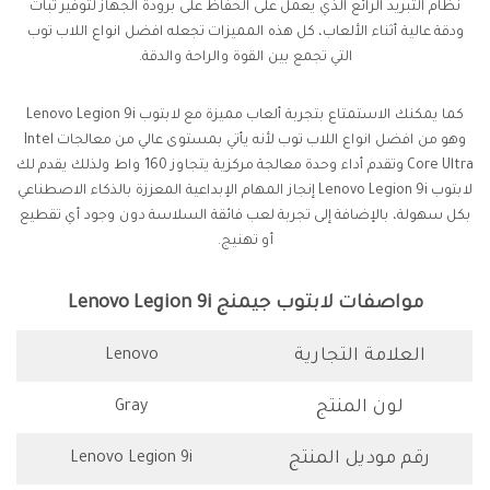
نظام التبريد الرائع الذي يعمل على الحفاظ على برودة الجهاز لتوفير ثبات
ودقة عالية أثناء الألعاب، كل هذه المميزات تجعله افضل انواع اللاب توب
التي تجمع بين القوة والراحة والدقة.
كما يمكنك الاستمتاع بتجربة ألعاب مميزة مع لابتوب Lenovo Legion 9i
وهو من افضل انواع اللاب توب لأنه يأتي بمستوى عالي من معالجات Intel
Core Ultra وتقدم أداء وحدة معالجة مركزية يتجاوز 160 واط ولذلك يقدم لك
لابتوب Lenovo Legion 9i إنجاز المهام الإبداعية المعززة بالذكاء الاصطناعي
بكل سهولة، بالإضافة إلى تجربة لعب فائقة السلاسة دون وجود أي تقطيع
أو تهنيج.
مواصفات لابتوب جيمنج Lenovo Legion 9i
العلامة التجارية
Lenovo
لون المنتج
Gray
رقم موديل المنتج
Lenovo Legion 9i