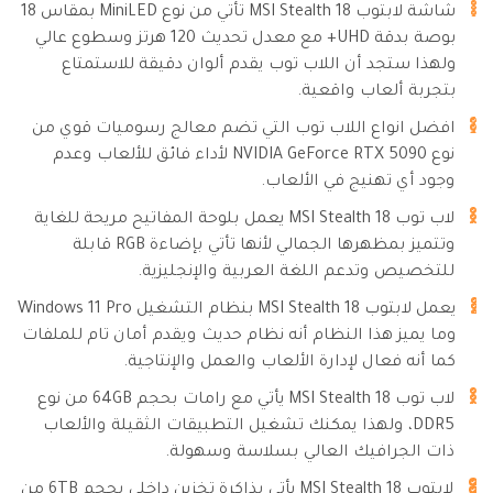
شاشة لابتوب MSI Stealth 18 تأتي من نوع MiniLED بمقاس 18
بوصة بدقة UHD+ مع معدل تحديث 120 هرتز وسطوع عالي
ولهذا ستجد أن اللاب توب يقدم ألوان دقيقة للاستمتاع
بتجربة ألعاب واقعية.
افضل انواع اللاب توب التي تضم معالج رسوميات قوي من
نوع NVIDIA GeForce RTX 5090 لأداء فائق للألعاب وعدم
وجود أي تهنيج في الألعاب.
لاب توب MSI Stealth 18 يعمل بلوحة المفاتيح مريحة للغاية
وتتميز بمظهرها الجمالي لأنها تأتي بإضاءة RGB قابلة
للتخصيص وتدعم اللغة العربية والإنجليزية.
يعمل لابتوب MSI Stealth 18 بنظام التشغيل Windows 11 Pro
وما يميز هذا النظام أنه نظام حديث ويقدم أمان تام للملفات
كما أنه فعال لإدارة الألعاب والعمل والإنتاجية.
لاب توب MSI Stealth 18 يأتي مع رامات بحجم 64GB من نوع
DDR5، ولهذا يمكنك تشغيل التطبيقات الثقيلة والألعاب
ذات الجرافيك العالي بسلاسة وسهولة.
لابتوب MSI Stealth 18 يأتي بذاكرة تخزين داخلي بحجم 6TB من