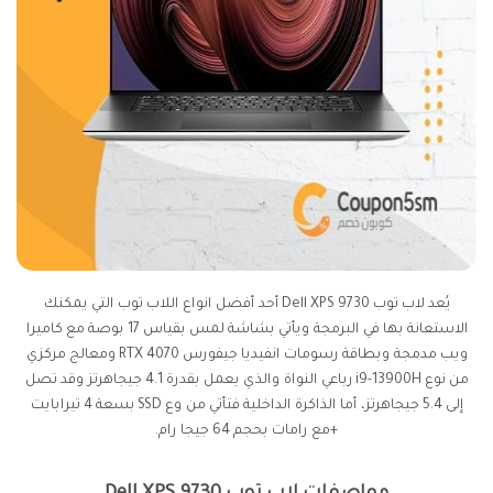
يُعد لاب توب Dell XPS 9730 أحد أفضل انواع اللاب توب التي يمكنك
الاستعانة بها في البرمجة ويأتي بشاشة لمس بقياس 17 بوصة مع كاميرا
ويب مدمجة وبطاقة رسومات انفيديا جيفورس RTX 4070 ومعالج مركزي
من نوع i9-13900H رباعي النواة والذي يعمل بقدرة 4.1 جيجاهرتز وقد تصل
إلى 5.4 جيجاهرتز، أما الذاكرة الداخلية فتأتي من وع SSD بسعة 4 تيرابايت
+مع رامات بحجم 64 جيجا رام.