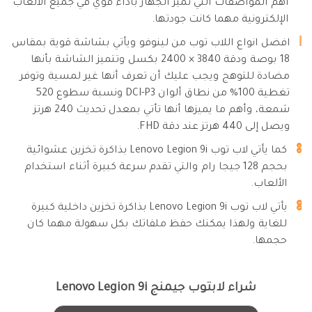
أهم المواصفات التي تُميز الجهاز بأداء قوي في جميع الألعاب
الإلكترونية مهما كانت جودتها.
افضل انواع اللاب توب من لينوفو ويأتي بشاشة قوية بمقاس
18 بوصة ودقة 3840 × 2400 بكسل وتتميز الشاشة بأنها
مضادة للتوهج ويجب عليك أن تعرف أنها غير لمسية وتوفر
تغطية 100% من نطاق ألوان DCI-P3 ونسبة سطوع 520
شمعة، وأهم ما يميزها أنها تأتي بمعدل تحديث 240 هرتز
ويصل إلى 440 هرتز عند دقة FHD.
كما يأتي لاب توب Lenovo Legion 9i بذاكرة تخزين عشوائية
بحجم 128 جيجا رام والتي تقدم سرعة كبيرة أثناء استخدام
الألعاب.
يأتي لاب توب Lenovo Legion 9i بذاكرة تخزين داخلية كبيرة
للغاية ولهذا يمكنك حفظ ملفاتك بكل سهولة مهما كان
حجمها.
شراء لابتوب جيمنج Lenovo Legion 9i