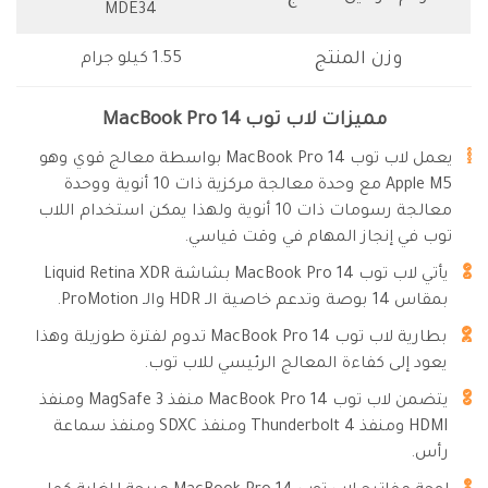
MDE34
وزن المنتج
1.55 كيلو جرام
مميزات لاب توب MacBook Pro 14
يعمل لاب توب MacBook Pro 14 بواسطة معالج قوي وهو
Apple M5 مع وحدة معالجة مركزية ذات 10 أنوية ووحدة
معالجة رسومات ذات 10 أنوية ولهذا يمكن استخدام اللاب
توب في إنجاز المهام في وقت قياسي.
يأتي لاب توب MacBook Pro 14 بشاشة Liquid Retina XDR
بمقاس 14 بوصة وتدعم خاصية الـ HDR والـ ProMotion.
بطارية لاب توب MacBook Pro 14 تدوم لفترة طوزيلة وهذا
يعود إلى كفاءة المعالج الرئيسي للاب توب.
يتضمن لاب توب MacBook Pro 14 منفذ MagSafe 3 ومنفذ
HDMI ومنفذ Thunderbolt 4 ومنفذ SDXC ومنفذ سماعة
رأس.