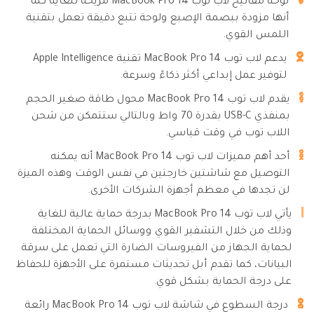
لوحة مفاتيح لاب توب MacBook Pro 14 مريحة للغاية كما
أنها مزودة ببصمة الإصبع ولوحة تتبع دقيقة تعمل بتقنية
اللمس القوي.
يدعم لاب توب MacBook Pro 14 تقنية Apple Intelligence
لتوفير عمل إبداعي أكثر ذكاءً وسرعة.
يقدم لاب توب MacBook Pro 14 محول طاقة صغير الحجم
بمنفذي USB-C بقدرة 70 واط وبالتالي ستتمكن من شحن
اللاب توب في وقت قياسي.
أحد أهم مميزات لاب توب MacBook Pro 14 أنه يمكنه
التوصيل مع شاشتين خارجتين في نفس الوقت وهذه الميزة
لن تجدها في معظم أجهزة الشركات الأخرى.
يأتي لاب توب MacBook Pro 14 بدرجة حماية عالية للغاية
وذلك من خلال التشفير القوي ووسائل الحماية المختلفة
لحماية الجهاز من الفيروسات الضارة التي تعمل على سرقة
البيانات، كما تقدم أبل تحديثات مستمرة على الأجهزة للحفاظ
على درجة الحماية بشكل قوي.
درجة السطوع في شاشة لاب توب MacBook Pro 14 رائعة