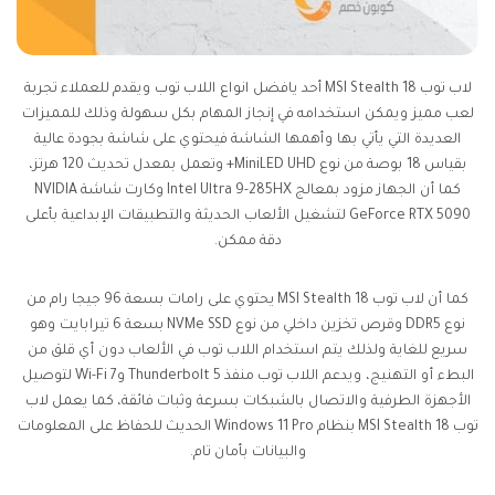
لاب توب MSI Stealth 18 أحد يافضل انواع اللاب توب ويقدم للعملاء تجربة
لعب مميز ويمكن استخدامه في إنجاز المهام بكل سهولة وذلك للمميزات
العديدة التي يأتي بها وأهمها الشاشة فيحتوي على شاشة بجودة عالية
بقياس 18 بوصة من نوع MiniLED UHD+ وتعمل بمعدل تحديث 120 هرتز،
كما أن الجهاز مزود بمعالج Intel Ultra 9-285HX وكارت شاشة NVIDIA
GeForce RTX 5090 لتشغيل الألعاب الحديثة والتطبيقات الإبداعية بأعلى
دقة ممكن.
كما أن لاب توب MSI Stealth 18 يحتوي على رامات بسعة 96 جيجا رام من
نوع DDR5 وقرص تخزين داخلي من نوع NVMe SSD بسعة 6 تيرابايت وهو
سريع للغاية ولذلك يتم استخدام اللاب توب في الألعاب دون أي قلق من
البطء أو التهنيج، ويدعم اللاب توب منفذ Thunderbolt 5 وWi-Fi 7 لتوصيل
الأجهزة الطرفية والاتصال بالشبكات بسرعة وثبات فائقة، كما يعمل لاب
توب MSI Stealth 18 بنظام Windows 11 Pro الحديث للحفاظ على المعلومات
والبيانات بأمان تام.