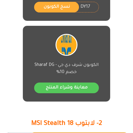
DY17
نسخ الكوبون
الكوبون شرف دي جي - Sharaf DG
خصم 10%
معاينة وشراء المنتج
2- لابتوب MSI Stealth 18