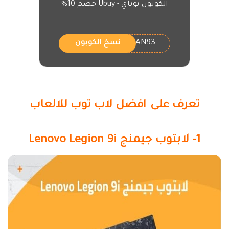
الكوبون يوباي - Ubuy خصم 10%
UBAN93
نسخ الكوبون
تعرف على افضل لاب توب للالعاب
1- لابتوب جيمنج Lenovo Legion 9i