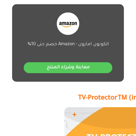
الكوبون امازون - Amazon خصم حتى 10%
معاينة وشراء المنتج