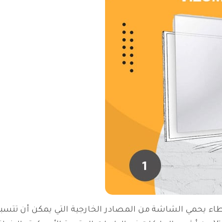
 واقي شاشة تلفزيون Vizomax 55 inch غطاء يحمي الشاشة من المصادر الخارجية ا