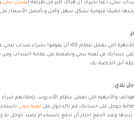
ات ببجي، دعنا نخبرك أن هناك أكثر من طريقة ل
شحن ببجي
وك
جدها جميعًا متوفرة بشكل سهل وآمن وبأفضل الأسعار على م
ز
بإمكانك مستخدمي هواتف الآيفون والآيباد والأجهزة التي تعمل
 حسابك في لعبة ببجي وتضغط على علامة الشدات ومن ثم تش
فظة أبل الخاصة بك.
ل بلاي
لهواتف والأجهزة التي تعمل بنظام الأندرويد، بإمكانهم ش
طاقة جوجل على حسابك، قم بالدخول على
لعبة ببجي
باستخدا
تريدها وعند الدفع اختار أن تدفع باستخدام رصيد جوجل بلاي.