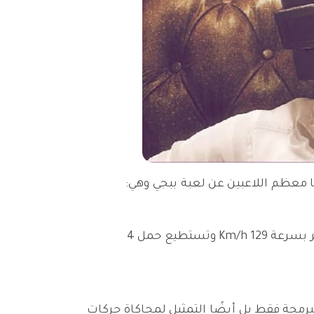
 معظم اللاعبين عن لعبة ببجي وهي:
* السيارة الأسرع في لعبة ببجي هي سيارة Dacia أو كما يطلق عليها The Dacia وهي تعتبر الأفضل حيث تسير بسرعة 129 Km/h وتستطيع حمل 4
لبرمجة فقط بل أيضًا التمثيل لمحاكاة حركات