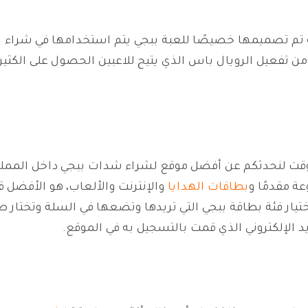
) هي عملة افتراضية تم تصميمها خصيصًا للعبة ببجي يتم استخدامها في 
 من تفعيل الرويال باس الذي يتيح للاعبين الحصول على الكثير 
لوقت لنحدثكم عن أفضل موقع لشراء شدات ببجي داخل المملك
ة مقدمًا و
بطاقات الهدايا
والإنترنت والألعاب، هو الأفضل قي
يار فئة بطاقة ببجي التي تريدها وتضعها في السلة وتختار طر
د الإلكتروني الذي قمت بالتسجيل به في الموقع.