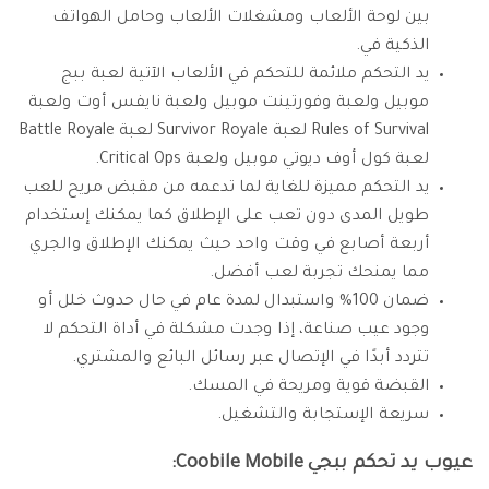
بين لوحة الألعاب ومشغلات الألعاب وحامل الهواتف
الذكية في.
يد التحكم ملائمة للتحكم في الألعاب الآتية لعبة ببج
موبيل ولعبة وفورتينت موبيل ولعبة نايفس أوت ولعبة
Rules of Survival لعبة Survivor Royale لعبة Battle Royale
لعبة كول أوف ديوتي موبيل ولعبة Critical Ops.
يد التحكم مميزة للغاية لما تدعمه من مقبض مريح للعب
طويل المدى دون تعب على الإطلاق كما يمكنك إستخدام
أربعة أصابع في وقت واحد حيث يمكنك الإطلاق والجري
مما يمنحك تجربة لعب أفضل.
ضمان 100% واستبدال لمدة عام في حال حدوث خلل أو
وجود عيب صناعة، إذا وجدت مشكلة في أداة التحكم لا
تتردد أبدًا في الإتصال عبر رسائل البائع والمشتري.
القبضة قوية ومريحة في المسك.
سريعة الإستجابة والتشغيل.
عيوب يد تحكم ببجي Coobile Mobile: