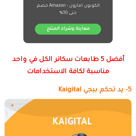
الكوبون امازون - Amazon خصم
حتى 10%
معاينة وشراء المنتج
أفضل 5 طابعات سكانر الكل في واحد
مناسبة لكافة الاستخدامات
5- يد تحكم ببجي
Kaigital