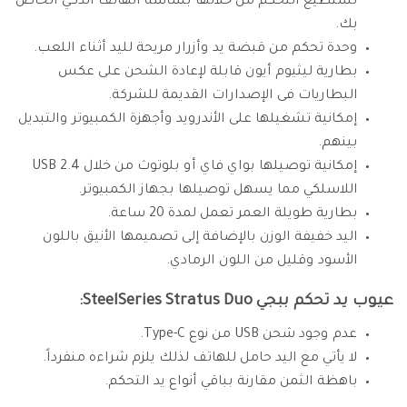
تستطيع التحكم من خلالها بشاشة الهاتف الذكي الخاص
بك.
وحدة تحكم من قبضة يد وأزرار مريحة لليد أثناء اللعب.
بطارية ليثيوم أيون قابلة لإعادة الشحن على عكس
البطاريات فى الإصدارات القديمة للشركة.
إمكانية تشغيلها على الأندرويد وأجهزة الكمبيوتر والتبديل
بينهم.
إمكانية توصيلها بواي فاي أو بلوتوث من خلال USB 2.4
اللاسلكي مما يسهل توصيلها بجهاز الكمبيوتر.
بطارية طويلة العمر تعمل لمدة 20 ساعة.
اليد خفيفة الوزن بالإضافة إلى تصميمها الأنيق باللون
الأسود وقليل من اللون الرمادي.
عيوب يد تحكم ببجي SteelSeries Stratus Duo:
عدم وجود شحن USB من نوع Type-C.
لا يأتي مع اليد حامل للهاتف لذلك يلزم شراءه منفرداً.
باهظة الثمن مقارنة بباقي أنواع يد التحكم.