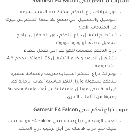
مميزات يد تحكم ببجي Gamesir F4 Falcon:
فور شرائك ذراع التحكم يمكنك بدء اللعب لسرعة
التوصيل والتشغيل التي تتمتع بها عصا التحكم عن غيرها
من المنتجات الأخرى.
تستطيع تشغيل ذراع التحكم دون الحاجة إلى برامج
تشغيل مطلقٌا أو وجود بلوتوث.
ذراع التحكم مصممة للهواتف التي تعمل بنظام
التشغيل أندرويد ونظام التشغيل IOS لهواتف بحجم 4.5
– 6.5 بوصة.
توفر لك ذراع التحكم استجابة سريعة ومسافة قصيرة
للتحكم بسهولة وأزرار للنقر مناسبة ألعاب الرماية كما
في لعبة ببجي موبايل ولعبة نايفس أوت ولعبة Survivor
وغيرها من الألعاب الأخرى.
عيوب ذراع تحكم ببجي Gamesir F4 Falcon:
العيب الوحيد في ذراع تحكم ببجي F4 Falcon هو انه يجب
عليك خلع جراب هاتفك من أجل تركيب ذراع التحكم.