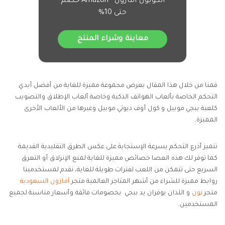
الكوبون امازون - Amazon خصم
حتى 10%
معاينة وشراء المنتج
قمنا من خلال هذا المقال بعرض مجموعة مميزة للغاية من أفضل أيدي
التحكم الخاصة بألعاب الهواتف الذكية وخاصة ألعاب الإطلاق والتصويب
كلعبة ببجي موبيل و كول أوف ديوتي موبيل وغيرها من الألعاب الأخرى
المميزة.
تتميز أذرع التحكم بسرعة الإستجابة على عكس الطرق التقليدية القديمة
كما توفر لك هذه العصا خصائص مميزة للغاية لمنع الإنزلاق أو التعرق
السريع حتى تتمكن من اللعب لفترات طويلة للغاية، نقدم لمستخدمينا
روابط مميزة للشراء من أشهر المتاجر العالمية متجر
آمازون السعودية
متجر
نون
و اللذان يوفران يد ببجي بخصومات فائقة وأسعار مناسبة لجميع
المستخدمين.