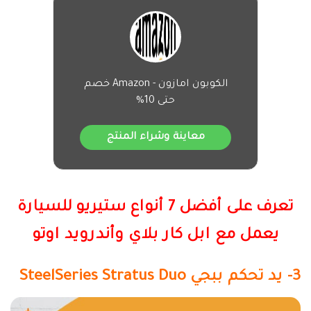
الكوبون امازون - Amazon خصم
حتى 10%
معاينة وشراء المنتج
تعرف على أفضل 7 أنواع ستيريو للسيارة
يعمل مع ابل كار بلاي وأندرويد اوتو
3- يد تحكم ببجي
SteelSeries Stratus Duo