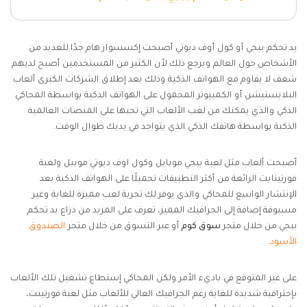
يد تحكم ببجي أو كول أوف ديوتي أصبحت إكسسوار هام جدًا للعديد من
الأشخاص حول العالم ويرجع ذلك لأن الكثير من المستخدمين أصبح لديهم
شغف لا يقاوم مع الهواتف الذكية وذلك بعد إطلاق الشركات الكبرى ألعاب
البلايستيشن أو الكمبيوتر المحمول على الهواتف الذكية بواسطة المحاكي
الذكي والذي يمكنك من لعب الألعاب التي تحبها على المنصات العالمية
الذكية بواسطة هاتفك الذكي الذي يتواجد في يديك طوال الوقت.
أصبحت ألعاب مثل لعبة ببجي موبايل وكول اوف ديوتي موبيل ولعبة
فورتينايت الرائعة من أكثر التطبيقات تحميلًا على الهواتف الذكية بعد
الإنتشار الواسع للمحاكي والذي يوفر لك تجربة لعب مميزة للغاية وغير
مسبوقة إضافة إلى الجرافيك المميز، تعرف على المزيد من ذراع يد تحكم
ببجي من خلال متجر
سوق كوم
أو عبر التسوق من خلال متجر
الصندوق
الأسود
.
على غير المتوقع في باديء الأمر ولكن المحاكي إستطاع تشغيل تلك الألعاب
بإحترافية شديدة للغاية رغم الجرافيك العالي للألعاب مثل لعبة فورتينت،