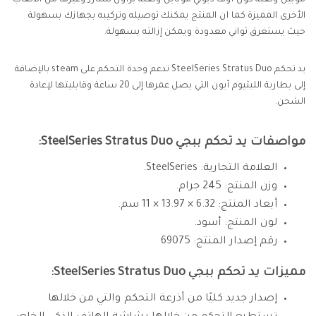
موبيل ولعبة كول أوف ديوتي موبايل ولعبة براول ستارز وغيرها من الألعاب
الأخرى المميزة كما ان المنتج يمكنك توصيله وتركيبه بجهازك بسهولة
حيث يستغرق ثواني معدودة ويمكن إزالته بسهولة.
يد تحكم SteelSeries Stratus Duo تدعم وحدة التحكم على steam بالإضافة
إلى بطارية الليثيوم أيون التي يصل عمرها إلى 20 ساعة وقابليتها لإعادة
الشحن.
مواصفات يد تحكم ببجي SteelSeries Stratus Duo:
العلامة التجارية: SteelSeries.
وزن المنتج: 245 جرام.
أبعاد المنتج: 6.32 × 13.97 × 11 سم.
لون المنتج: أسود.
رقم إصدار المنتج: ‎69075
مميزات يد تحكم ببجي SteelSeries Stratus Duo:
إصدار جديد كليًا من أذرعة التحكم والتي من خلالها