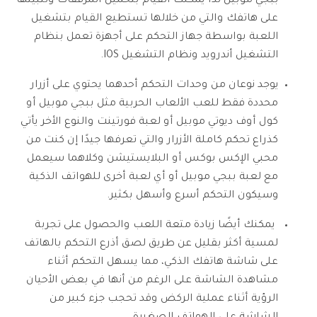
ببجي موبيل لذا يمكنك القيام بتحميل المرفقات وتثبيتها
على هاتفك والتي من خلالها تستطيع القيام بتشغيل
اللعبة بواسطة جهاز التحكم على أجهزة تعمل بنظام
التشغيل أندرويد ونظام التشغيل IOS.
يوجد نوعان من وحدات التحكم أحدهما يحتوي على أزرار
محددة فقط للعب الألعاب الحربية مثل ببجي موبيل أو
كول أوف ديوتي موبيل أو لعبة فورتينت والنوع الأخر يأتي
كذراع تحكم كاملة الأزرار والتي تعرفها جيدًا إن كنت من
محبي الإكس بوكس أو البلايستيشن وكلاهما سيعمل
مع لعبة ببجي موبيل أو أي لعبة أخرى للهواتف الذكية
وسيكون التحكم أسرع وأسهل بكثير.
يمكنك أيضًا زيادة متعة اللعب والحصول على تجربة
لمسية أكثر بقليل عن طريق لصق أذرع التحكم بالهاتف
على شاشة هاتفك الذكي، مما يسهل التحكم أثناء
مشاهدة الشاشة على الرغم من أنها في بعض الأحيان
الرؤية أثناء عملية الركض وقد تحجب جزء كبير من