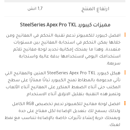
ارتفاع المنتج
1,7 انش
مميزات كيبورد SteelSeries Apex Pro TKL
افضل كيبورد للكمبيوتر تدعم تقنية التحكم في المفاتيح ومن
خلالها يمكن التحكم في استجابة المفاتيح بين مستويات
متعددة، وهذا ما يمنحك إمكانية تحديد لوحة مفاتيح تلائم
استخدامك اليومي لاستخدامها بدقة عالية واستجابة
سريعة.
هيكل كيبورد SteelSeries Apex Pro TKL المتين والمفاتيح التي
تأتي مدعومة بالمطاط تمنح الكيبورد ثباتًا ممتازًا على سطح
المكتب حتى أثناء الضغط المتكرر على المفاتيح أثناء الألعاب
وتتميز هذه التقنية بتقليل الانزلاق أثناء الاستخدام.
افضل لوحة مفاتيح للكمبيوتر تدعم تخصيص RGB الكامل
ولذلك يسمح لك بتعديل الإضاءة لكل مفتاح على حدة
ويمنحك حرية إنشاء تأثيرات خاصة بالإضاءة تتناسب مع نمط
لعبك.