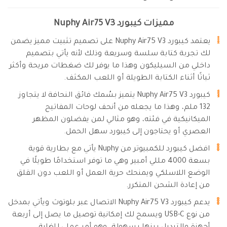
مميزات كيبورد Nuphy Air75 V3
يعتمد كيبورد Nuphy Air75 V3 على تصميم تثبيت مميز يضمن
لك تجربة كتابة سلسة وسريعة وذلك لأنه يأتي بتصميم
داخلي من السيليكون وهذا ما يوفر لك ضغطات مريحة وأكثر
ثباتًا أثناء الكتابة الطويلة أو اللعب المكثف.
كيبورد Nuphy Air75 V3 يتميز بسُمك فائق النحافة لا يتجاوز
132 ملم، وهذا ما يجعله من أنحف لوحات المفاتيح
الميكانيكية في فئته، وهو مثالي لمن يفضلون المظهر
العصري أو يحتاجون إلى كيبورد سهل الحمل.
افضل كيبورد للكمبيوتر من Nuphy يأتي مع بطارية قوية
بسعة 4000 مللي أمبير وهي ما توفر استخدامًا طويلًا في
الوضع اللاسلكي ويمنحك حرية العمل أو اللعب دون القلق
من إعادة الشحن المتكرر.
يدعم كيبورد Nuphy Air75 V3 الاتصال عبر بلوتوث ويأتي بمدخل
من نوع USB-C ويسمح لك إمكانية توصيل ما يصل إلى أربعة