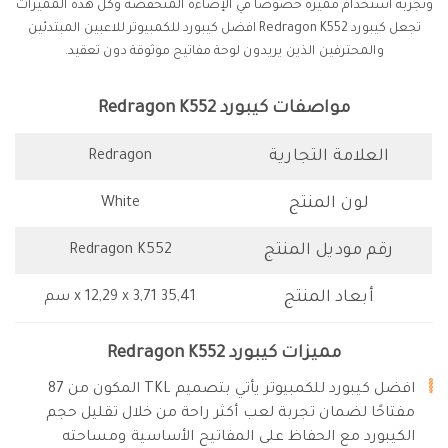
وتجربة استخدام مميزة خصوصًا في الإضاءة المنخفضة وكل هذه المميزات
تجعل كيبورد Redragon K552 افضل كيبورد للكمبيوتر للاعبين المبتدئين
والمحترفين الذين يريدون لوحة مفاتيح موثوقة دون تعقيد.
مواصفات كيبورد Redragon K552
العلامة التجارية
Redragon
لون المنتج
White
رقم موديل المنتج
Redragon K552
أبعاد
المنتج
35,41 x 12,29 x 3,71 سم
مميزات كيبورد Redragon K552
افضل كيبورد للكمبيوتر يأتي بتصميم TKL المكون من 87
مفتاحًا لضمان تجربة لعب أكثر راحة من خلال تقليل حجم
الكيبورد مع الحفاظ على المفاتيح الأساسية ومساحته