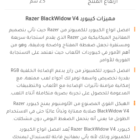
ارتفاع المنتج
2,5 سم
مميزات كيبورد Razer BlackWidow V4
افضل انواع الكيبورد للكمبيوتر من Razer حيث تأتي بتصميم
المفاتيح الميكانيكية من Razer الذي يقدم استجابة سريعة
ومستقرة تجعل ضغطة المفتاح واضحة ودقيقة، وهو من
أهم الأمور في كيبوردات الألعاب حيث تعتمد على الاستجابة
الفورية للأوامر.
افضل كيبورد للكمبيوتر من رازر يدعم الإضاءة الخلفية RGB
بقدرة تخصيص واسعة توفر لك أجواء لعب ممتعة، مع
إمكانية مزامنة تأثيرات الإضاءة مع الألعاب والتطبيقات
المدعومة للحصول على تجربة بصرية متكاملة أثناء اللعب.
الهيكل القوي المصنوع من الألومنيوم يمنح كيبورد Razer
BlackWidow V4 صلابة ممتازة وثباتًا عاليًا حتى في الاستخدام
الطويل ما يعني أنه يتحمل الضغط اليومي دون مشكلات.
كيبورد Razer BlackWidow V4 يُعد افضل انواع الكيبورد
للكمبيوتر وذلك لأنه يأتي بمفاتيح قابلة للاستبدال ليمنحك