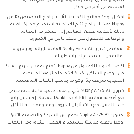
أجهزة والتبديل بينها بسهولة، وهو أمر عملي للغاية
لمستخدمي أكثر من جهاز.
افضل لوحة مفاتيح للكمبيوتر تأتي ببرنامج التخصيص IO من
Nuphy وهذا البرنامج يُتيح لك تجربة استخدام مميزة للغاية
وذلك لأمكانية تعيين المفاتيح إلى التحكم في الإضاءة
والوظائف للحصول على تحكم كامل في الكيبورد.
مقابض كيبورد Nuphy Air75 V3 القابلة للإزالة توفر مرونة
عالية في الاستخدام لفترات طويلة.
افضل كيبورد للكمبيوتر من Nuphy يتمتع بمعدل سريع للغاية
في الوضع السلكي بقدرة 24 جيجاهرتز وهذا ما يضمن
استجابة سريعة جدًا وهو ما يناسب الألعاب التنافسية.
كيبورد Nuphy Air75 V3 يأتي بإضاءة خلفية قابلة للتخصيص
مع أغطية مفاتيح Double-shot PBT لتمنحك إحساس رائع
عند اللمس، مع ثبات ألوان الحروف ومقاومة عالية للتآكل.
كيبورد Nuphy Air75 V3 يجمع بين السرعة والتصميم الأنيق
وهذا يجعله مناسبًا للاستخدام العملي الشاق وفي الألعاب.