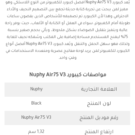
يُعد كيبورد Nuphy Air75 V3 افضل كيبورد للكمبيوتر من النوع اللاسلكي وهو
مميز لمن يبحث عن تجربة كتابة حديثة تجمع بين التصميم النحيف والأداء
الاحترافي وهذا لأن الكيبورد تم تصميمه للأشخاص الذين يقضون ساعات
طويلة أمام الكمبيوتر، سواء في العمل أو الكتابة أو الألعاب، حيث يوفر راحة
عالية ويتميز بتقليل الضوضاء بشكل ملحوظ، ويأتي بحجم صغير بنسبة
75% ليمنح المستخدم مساحة إضافية على المكتب وسُمكه نحيف للغاية
ولذلك فهو سهل الحمل والتنقل ويُعد كيبورد Nuphy Air75 V3 أفضل أنواع
الكيبورد للكمبيوتر لمن يريد لوحة مفاتيح عصرية ومتعددة الاستخدامات في
وقتٍ واحد.
مواصفات كيبورد Nuphy Air75 V3
العلامة التجارية
Nuphy
لون المنتج
Black
رقم موديل المنتج
Nuphy Air75 V3
ارتفاع المنتج
1,32 سم