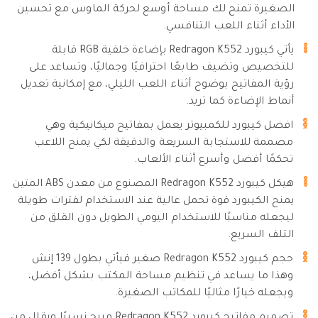
الصغيرة تمنح لك مساحة أوسع لحركة الماوس مع تحسين
الأداء أثناء اللعب التنافسي.
يأتي كيبورد Redragon K552 بإضاءة خلفية RGB قابلة
للتخصيص وتضيف طابعًا احترافيًا وجماليًا، وتساعد على
رؤية المفاتيح بوضوح أثناء اللعب الليلي، مع إمكانية تعديل
أنماط الإضاءة كما تريد.
افضل كيبورد للكمبيوتر يعمل بمفاتيح ميكانيكية وهي
مصممة للاستجابة السريعة والدقيقة لكي يمنح اللاعب
تحكمًا أفضل وأسرع أثناء الألعاب.
هيكل كيبورد Redragon K552 المصنوع من معدن ABS المتين
يمنح الكيبورد قوة تحمل عالية عند الاستخدام لفترات طويلة
ليجعله مناسبًا للاستخدام اليومي الطويل دون القلق من
التلف السريع.
حجم كيبورد Redragon K552 صغير فيأتي بطول 139 إنش
وهذا ما يساعد في تنظيم مساحة المكتب بشكل أفضل،
ويجعله خيارًا مثاليًا للمكاتب الصغيرة.