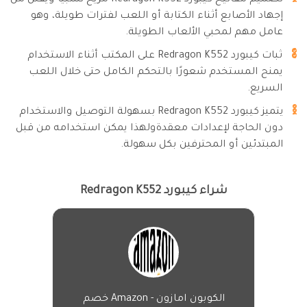
تصميم مفاتيح كيبورد Redragon K552 مريح نسبيًا ويقلل من
إجهاد الأصابع أثناء الكتابة أو اللعب لفترات طويلة، وهو
عامل مهم لمحبي الألعاب الطويلة.
ثبات كيبورد Redragon K552 على المكتب أثناء الاستخدام
يمنح المستخدم شعورًا بالتحكم الكامل حتى خلال اللعب
السريع.
يتميز كيبورد Redragon K552 بسهولة التوصيل والاستخدام
دون الحاجة لإعدادات معقدةولهذا يمكن استخدامه من قبل
المبتدئين أو المحترفين بكل سهولة.
شراء كيبورد Redragon K552
الكوبون امازون - Amazon خصم