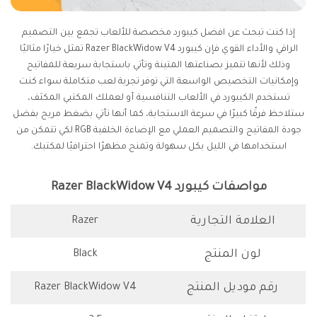
إذا كنت تبحث عن افضل كيبورد مخصصة للألعاب تجمع بين التصميم
الراقي والأداء القوي فإن كيبورد Razer BlackWidow V4 تمثل خيارًا مثاليًا
وذلك لأنها تتميز بصناعتها المتينة وتأتي باستجابة سريعة للمفاتيح
وإمكانيات التخصيص الواسعة التي توفر تجربة لعب متكاملة سواء كنت
تستخدم الكيبورد في الألعاب التنافسية أو لعملك المكتبي المكثف،
ستلاحظ فرقًا كبيرًا في سرعة الاستجابة، كما أنها تأتي بضغط مريح بفضل
جودة المفاتيح والتصميم العملي مع الإضاءة الخلفية RGB لكي تتمكن من
استخدامها في الليل بكل سهولة وتمنح مظهرًا احترافيًا لمكتبك.
مواصفات كيبورد Razer BlackWidow V4
العلامة التجارية
Razer
لون المنتج
Black
رقم موديل المنتج
Razer BlackWidow V4