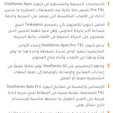
الحساسات السريعة والمستقرة في كيبورد SteelSeries Apex
Pro TKL تضمن دقة عالية عند الضغطات المتكررة ما يحسن
أداءك في الألعاب التنافسية التي تعتمد على السرعة والدقة.
افضل كيبورد للكمبيوتر يأتي بتصميم Tenkeyless ليتيح
مساحة أكبر لحركة الماوس، وهي ميزة مهمة للاعبين الذين
يعتمدون على الحركة الدقيقة في الألعاب عالية السرعة.
يدعم كيبورد SteelSeries Apex Pro TKL إنشاء الأوامر
المختصرة لتنفيذ أوامر عديدة بضغطة واحدة هذا ما يوفر
وقتًا وجهدًا في الألعاب وأثناء إنتاج المحتوى.
واجهة التخصيص من SteelSeries GG توفر تحكمًا عميقًا في
إعدادات المفاتيح والإضاءة، بالإضافة إلى حفظ الملفات
الشخصية للعبة أو العمل.
الإحساس واللمسة في مفاتيح كيبورد SteelSeries Apex Pro
TKL المصممة بتقنية مميزة من المطاط تمنح تجربة كتابة
مريحة على المدى الطويل ما يجعلها مناسبة للاستخدام
خارج بشكل يومي.