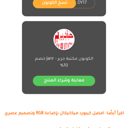
DY17
نسخ الكوبون
الكوبون مكتبة جرير - Jarir خصم
10%
معاينة وشراء المنتج
اقرأ أيضًا: افضل كيبورد ميكانيكال بإضاءة RGB وتصميم عصري