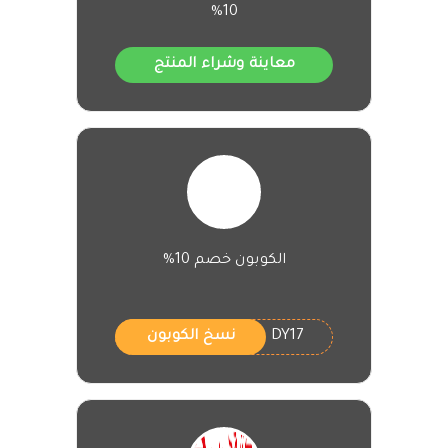
10%
معاينة وشراء المنتج
الكوبون خصم 10%
DY17
نسخ الكوبون