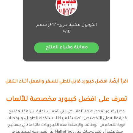
الكوبون مكتبة جرير - Jarir خصم
10%
معاينة وشراء المنتج
اقرأ أيضًا: افضل كيبورد قابل للطي للسفر والعمل أثناء التنقل
تعرف على افضل كيبورد مخصصة للألعاب
افضل كيبورد مخصصة للألعاب هي التي تقدم استجابة سريعة للمفاتيح،
قدرة عالية على التخصيص، تصميمًا مريحًا للاستخدام الطويل، وبرمجيات
قوية للتحكم في الوظائف والإضاءة هذه الكيبوردات غالبًا ما تأتي بمفاتيح
ميكانيكية أو تكنولوجيات مثل Hall effect التي تمنح دقة استثنائية في