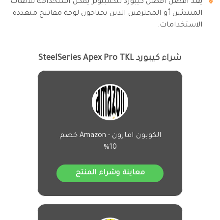
يُعد أفضل افضل كيبورد للكمبيوتر يمكن استخدامه للألعاب
المبتدئين أو المحترفين الذين يحتاجون لوحة مفاتيح متعددة
الاستخدامات.
شراء كيبورد SteelSeries Apex Pro TKL
الكوبون امازون - Amazon خصم
10%
معاينة وشراء المنتج