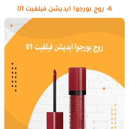
6- روج بورجوا ايديشن فيلفيت 01