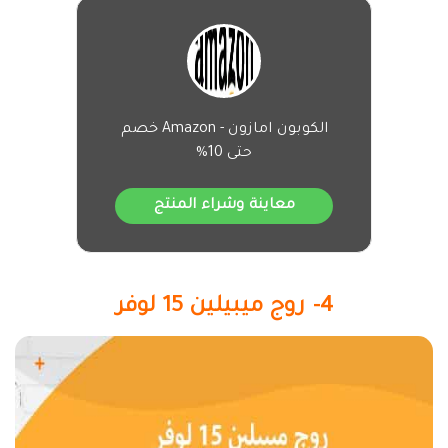
الكوبون امازون - Amazon خصم
حتى 10%
معاينة وشراء المنتج
4- روج ميبيلين 15 لوفر