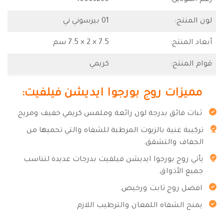
رقم الموديل:
10003265
لون المنتج:
01 بيرسوني ني
أبعاد المنتج:
7.5 × 2 × 7.5 سم
قوام المنتج:
كريمي
مميزات روج بورجوا ايديشن فيلفيت:
ثبات فائق بدرجة لون رائعة وملمس كريمي خفيف ومريح.
تركيبة غنية بالزيوت المرطبة للشفاه والتي تحميها من
الجفاف والتشقق.
يأتي روج بورجوا ايديشن فيلفيت بدرجات عديدة لتناسب
جميع الأذواق.
افضل روج ثابت ورخيص.
يمنح الشفاه اللمعان والترطيب اللازم.