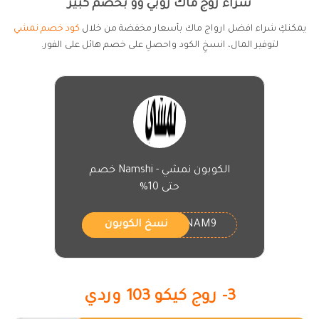
شراء روج ماك روبي وو بخصم كبير
يمكنكِ شراء افضل ارواج ماك بأسعار مخفضة من خلال
كود خصم نمشي
لتوفير المال، انسخِ الكود واحصلِ على خصم هائل على الفور.
الكوبون نمشي - Namshi خصم
حتى 10%
NAM9
نسخ الكوبون
3- روج كيكو 103 وردي