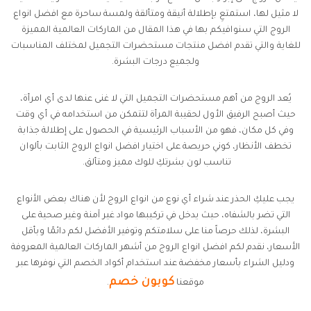
لا مثيل لها، استمتعِ بإطلالة أنيقة ومتألقة ولمسة ساحرة مع افضل انواع
الروج التي سنوافيكم بها في هذا المقال من الماركات العالمية المميزة
للغاية والتي تقدم افضل منتجات مستحضرات التجميل لمختلف المناسبات
ولجميع درجات البشرة.
يُعد الروج من أهم مستحضرات التجميل التي لا غنى عنها لدى أي امرأة،
حيث أصبح الرفيق الأول لحقيبة المرأة لتتمكن من استخدامه في أي وقت
وفي كل مكان، فهو من الأسباب الرئيسية في الحصول على إطلالة جذابة
تخطف الأنظار، كوني حريصة على اختيار افضل انواع الروج الثابت بألوان
تناسب لون بشرتكِ للوك مميز ومتألق.
يجب عليكِ الحذر عند شراء أي نوع من انواع الروج لأن هناك بعض الأنواع
التي تضر بالشفاه، حيث يدخل في تركيبها مواد غير آمنة وغير صحية على
البشرة، لذلك حرصاً منا على سلامتكم وتوفير الأفضل لكم دائمًا وبأقل
الأسعار، نقدم لكم افضل انواع الروج من أشهر الماركات العالمية المعروفة
ودليل الشراء بأسعار مخفضة عند استخدام أكواد الخصم التي نوفرها عبر
كوبون خصم
موقعنا
.