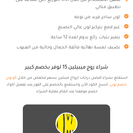
سهل الاستخدام من خلال أداة التوزيع التي تساعد على
تطبيق مثالي.
لون ساحر فريد من نوعه.
غير لامع بتركيز لون عالي التصبغ.
يتميز بثبات رائع يدوم لمدة 12 ساعة.
يضيف لمسة نهائية فائقة الجمال وخالية من العيوب.
شراء روج ميبيلين 15 لوفر بخصم كبير
استمتعِ بشراء افضل درجات ارواج ميبلين بسعر مخفض من خلال
كوبون
خصم نون
، انسخِ الكود الآن واستمتعِ بالخصم على الفور عند تفعيل اكواد
خصم موقعنا عند اتمام عملية الشراء.