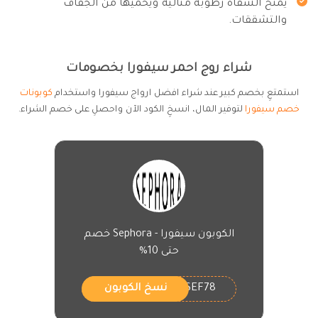
يمنح الشفاه رطوبة مثالية ويحميها من الجفاف
والتشققات.
شراء روج احمر سيفورا بخصومات
استمتعِ بخصم كبير عند شراء افضل ارواج سيفورا واستخدام
كوبونات
خصم سيفورا
لتوفير المال، انسخِ الكود الآن واحصلِ على خصم الشراء.
الكوبون سيفورا - Sephora خصم
حتى 10%
SEF78
نسخ الكوبون