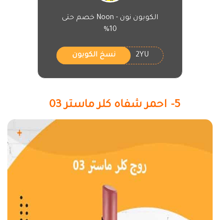
الكوبون نون - Noon خصم حتى
10%
2YU
نسخ الكوبون
5- احمر شفاه كلر ماستر 03