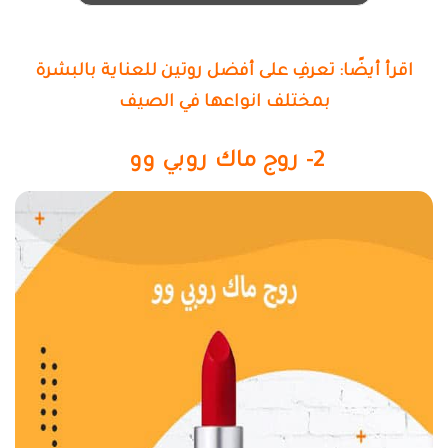
اقرأ أيضًا: تعرفِ على أفضل روتين للعناية بالبشرة
بمختلف انواعها في الصيف
2- روج ماك روبي وو