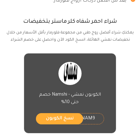
يُعد من افضل درجات ارواج فلورمار.
شراء احمر شفاه كلر ماستر بتخفيضات
يمكنكِ شراء أفضل روج طبي من مجموعة فلورمار بأقل الأسعار من خلال
تخفيضات نمشي الهائلة، انسخِ الكود الآن واحصلِ على خصم الشراء.
الكوبون نمشي - Namshi خصم
حتى 10%
NAM9
نسخ الكوبون