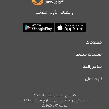
وجهتك الأولى للتوفير
معلومات
من نحن
صفحات متنوعة
اتصل بنا
تطبيق كوبون خصم
اعلن معنا
متاجر رائجة
عروض اليوم
سياسة الخصوصية
كود خصم نون
تابعنا على
فريق عمل كوبون خصم
كود خصم نمشي
انستجرام
كود خصم اي هيرب
يوتيوب
© جميع الحقوق محفوظة 2026
كود خصم كارفور
تويتر
منصة كوبون خصم إحدى مشاريع
شركة الخانة نت
تخفيضات امازون
س.ت 2326243.01
فيسبوك