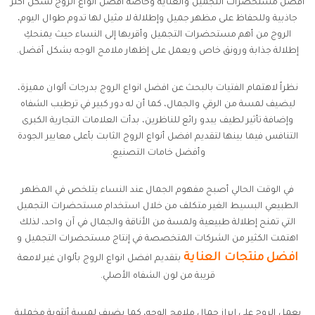
افضل مستحضرات التجميل والعناية وخاصة افضل انواع الروج لشكل اكثر
جاذبية وللحفاظ على مظهر جميل وإطلالة لا مثيل لها تدوم طوال اليوم،
الروج من أهم مستحضرات التجميل وأقربها إلى النساء حيث يمنحكِ
إطلالة جذابة ورونق خاص ويعمل على إظهار ملامح الوجه بشكل أفضل.
نظراً لاهتمام الفتيات بالبحث عن افضل انواع الروج بدرجات ألوان مميزة،
ليضيف لمسة من الرقي والجمال، كما أن له دور كبير في ترطيب الشفاه
وإضافة تأثير لطيف يبدو رائع للناظرين، بدأت العلامات التجارية الكبرى
التنافس فيما بينها لتقديم افضل أنواع الروج الثابت بأعلى معايير الجودة
وأفضل خامات التصنيع.
في الوقت الحالي أصبح مفهوم الجمال عند النساء يتلخص في المظهر
الطبيعي البسيط الغير متكلف من خلال استخدام مستحضرات التجميل
التي تمنح إطلالة طبيعية ولمسة من الأناقة والجمال في آن واحد، لذلك
اهتمت الكثير من الشركات المتخصصة في إنتاج مستحضرات التجميل و
افضل منتجات العناية
بتقديم افضل انواع الروج بألوان غير لامعة
قريبة من لون الشفاه الأصلي.
يعمل الروج على إبراز جمال ملامح الوجه، كما يضيف لمسة أنثوية مخملية