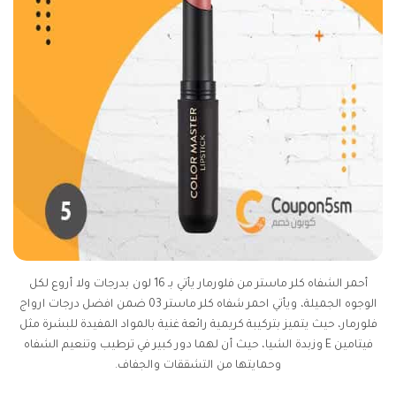
أحمر الشفاه كلر ماستر من فلورمار يأتي بـ 16 لون بدرجات ولا أروع لكل
الوجوه الجميلة، ويأتي احمر شفاه كلر ماستر 03 ضمن افضل درجات ارواج
فلورمار، حيث يتميز بتركيبة كريمية رائعة غنية بالمواد المفيدة للبشرة مثل
فيتامين E وزبدة الشيا، حيث أن لهما دور كبير في ترطيب وتنعيم الشفاه
وحمايتها من التشققات والجفاف.