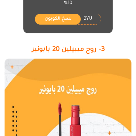
10%
2YU
نسخ الكوبون
3- روج ميبيلين 20 بايونير