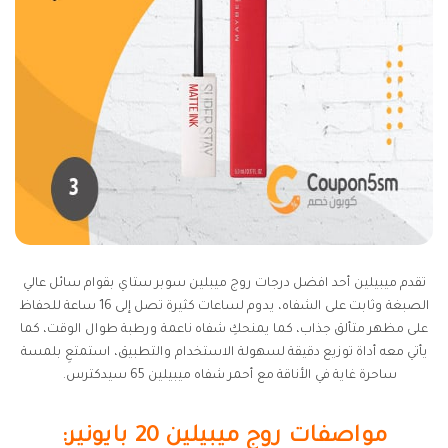
تقدم ميبيلين أحد افضل درجات روج ميبلين سوبر ستاي بقوام سائل عالي
الصبغة وثابت على الشفاه، يدوم لساعات كثيرة تصل إلى 16 ساعة للحفاظ
على مظهر متألق جذاب، كما يمنحكِ شفاه ناعمة ورطبة طوال الوقت، كما
يأتي معه أداة توزيع دقيقة لسهولة الاستخدام والتطبيق، استمتعِ بلمسة
ساحرة غاية في الأناقة مع أحمر شفاه ميبيلين 65 سيدكترس.
مواصفات روج ميبيلين 20 بايونير: