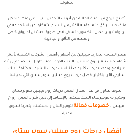
سهولة.
أصبح الروج في الفترة الحالية من أدوات التجميل التي لا غني عنها عند كل
فتاة، حيث يرافق دائما حقيبة الكثير من النساء ليتمكنوا من استخدامه في
أي وقت وأي مكان، للظهور دائما في أبهي صورة، حيث أن له رونق خاص
ولمسة من التألق والجاذبية.
تعتبر العلامة التجارية ميبيلين من أشهر وأفضل الشركات المنتجة لأحمر
الشفاه، حيث يتميز روج ميبيلين بالثبات القوي لوقت طويل، بالإضافة إلى أنه
غير لامع ويوجد بدرجات كثيرة جداً تناسب درجات البشرة المختلفة، لذلك
سارعي الآن باختيار افضل درجات روج ميبلين سوبر ستاي التي تحبينها.
سوف نتناول في هذا المقال افضل درجات روج ميبلين سوبر ستاي
ومميزاته لتوفير عناء البحث عليكم، بالإضافة إلى دليل شراء افضل ارواج
خصومات فعالة
ميبلين بـ
لتوفير المال والاستمتاع بتجربة تسوق
مميزة.
افضل درجات روج ميبلين سوبر ستاي