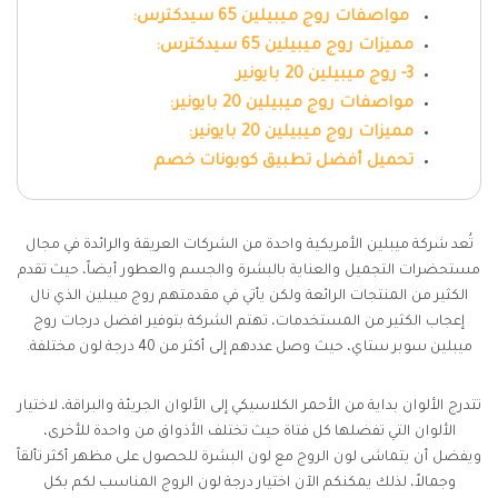
مواصفات روج ميبيلين 65 سيدكترس:
مميزات روج ميبيلين 65 سيدكترس:
3- روج ميبيلين 20 بايونير
مواصفات روج ميبيلين 20 بايونير:
مميزات روج ميبيلين 20 بايونير:
تحميل أفضل تطبيق كوبونات خصم
تُعد شركة ميبلين الأمريكية واحدة من الشركات العريقة والرائدة في مجال
مستحضرات التجميل والعناية بالبشرة والجسم والعطور أيضاً، حيث تقدم
الكثير من المنتجات الرائعة ولكن يأتي في مقدمتهم روج ميبلين الذي نال
إعجاب الكثير من المستخدمات، تهتم الشركة بتوفير افضل درجات روج
ميبلين سوبر ستاي، حيث وصل عددهم إلى أكثر من 40 درجة لون مختلفة.
تتدرج الألوان بداية من الأحمر الكلاسيكي إلى الألوان الجريئة والبراقة، لاختيار
الألوان التي تفضلها كل فتاة حيث تختلف الأذواق من واحدة للأخرى،
ويفضل أن يتماشى لون الروج مع لون البشرة للحصول على مظهر أكثر تألقاً
وجمالاً، لذلك يمكنكم الآن اختيار درجة لون الروج المناسب لكم بكل