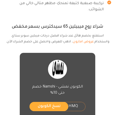
تركيبة صبغية كثيفة تمنحكِ مظهر مثالي خالي من
الشوائب.
شراء روج ميبيلين 65 سيدكترس بسعر مخفض
استمتعِ بخصم هائل عند شراء افضل درجات ميبلين سوبر ستاي
واستخدام
عروض امازون
، اذهبِ للعرض واحصلِ على خصم الشراء الآن.
الكوبون نمشي - Namshi خصم
حتى 10%
HMQ
نسخ الكوبون