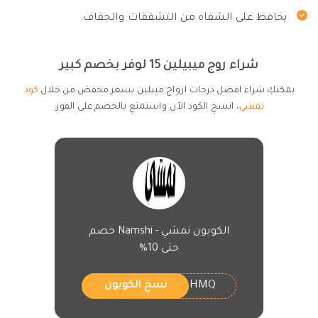
يحافظ على الشفاه من التشققات والجفاف.
شراء روج ميبيلين 15 لوفر بخصم كبير
يمكنكِ شراء افضل درجات ارواج ميبلين بسعر مخفض من خلال
كود
نمشي
، انسخِ الكود الآن واستمتعِ بالخصم على الفور.
الكوبون نمشي - Namshi خصم
حتى 10%
HMQ
نسخ الكوبون