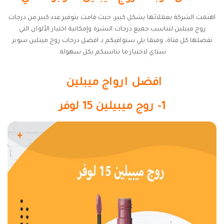
اهتمت الشركة بعملائها بشكل كبير، حيث قامت بتوفير عدد كبير من درجات
روج ميبلين لتناسب جميع درجات البشرة وإمكانية اختيار الألوان التي
تفضلها كل فتاة، وفيما يلي سنوافيكم بـ افضل درجات روج ميبلين سوبر
ستاي لاختيار ما يناسبكم بكل سهولة.
افضل ارواج ميبلين
1- روج ميبيلين 15 لوفر