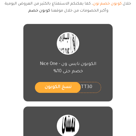
خلال
كوبون خصم نون
، كما يمكنكم الاستمتاع بالكثير من العروض اليومية
وأكبر الخصومات من خلال موقعنا
كوبون خصم
.
الكوبون نايس ون - Nice One
خصم حتى 10%
TT30
نسخ الكوبون