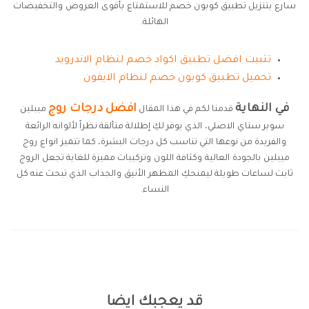
سارع بتنزيل تطبيق كوبون خصم للاستمتاع بأقوى العروض والتخفيضات
الهائلة.
تثبيت افضل تطبيق اكواد خصم لنظام الاندرويد
تحميل تطبيق كوبون خصم لنظام الايفون
في النهاية
افضل درجات روج
قدمنا لكم في هذا المقال
ميبلين
سوبر ستاي الاصلي، الذي يوفر لكِ إطلالة متألقة نظراً لألوانه الرائعة
والفريدة من نوعها التي تناسب كل درجات البشرة، كما تتميز انواع روج
ميبلين بالجودة العالية وكثافة اللون وتركيبات مميزة للغاية تجعل الروج
ثابت لساعات طويلة ليمنحكِ المظهر الأنيق والجذاب الذي تبحث عنه كل
النساء.
قد يعجبك ايضا