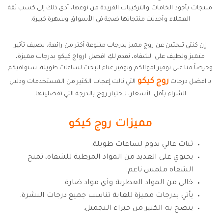
منتجات بأجود الخامات والتركيبات الفريدة من نوعها، أدى ذلك إلى كسب ثقة
العملاء وأحدثت منتجاتها ضجة في الأسواق وشهرة كبيرة.
إن كنتي تبحثين عن روج مميز بدرجات متنوعة أكثر من رائعة، يضيف تأثير
متميز ولطيف على الشفاه، نقدم لكِ افضل ارواج كيكو بدرجات مميزة،
وحرصاً منا على توفير اموالكم وتوفير عناء البحث لساعات طويلة، سنوافيكم
روج كيكو
بـ افضل درجات
التي نالت إعجاب الكثير من المستخدمات ودليل
الشراء بأقل الأسعار، لاختيار روج بالدرجة التي تفضلينها.
مميزات روج كيكو
ثبات عالي يدوم لساعات طويلة.
يحتوي على العديد من المواد المرطبة للشفاه، تمنح
الشفاه ملمس ناعم.
خالي من المواد العطرية وأي مواد ضارة.
يأتي بدرجات مميزة للغاية تناسب جميع درجات البشرة.
ينصح به الكثير من خبراء التجميل.