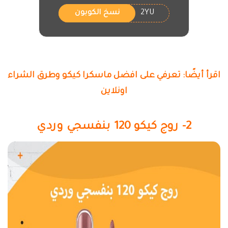
2YU
نسخ الكوبون
اقرأ أيضًا: تعرفي على افضل ماسكرا كيكو وطرق الشراء
اونلاين
2- روج كيكو 120 بنفسجي وردي