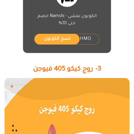
الكوبون نمشي - Namshi خصم
حتى 10%
HMQ
نسخ الكوبون
3- روج كيكو 405 فيوجن