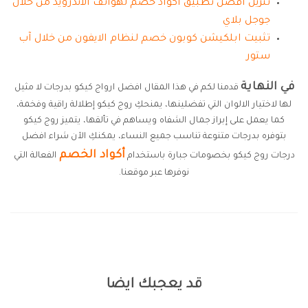
تنزيل أفضل تطبيق أكواد خصم لهواتف الاندرويد من خلال
جوجل بلاي
تثبيت ابلكيشن كوبون خصم لنظام الايفون من خلال آب
ستور
في النهاية
قدمنا لكم في هذا المقال افضل ارواج كيكو بدرجات لا مثيل
لها لاختيار الالوان التي تفضلينها، يمنحكِ روج كيكو إطلالة راقية وفخمة،
كما يعمل على إبراز جمال الشفاه ويساهم في تألقها، يتميز روج كيكو
بتوفره بدرجات متنوعة تناسب جميع النساء، يمكنكِ الآن شراء افضل
أكواد الخصم
درجات روج كيكو بخصومات جبارة باستخدام
الفعالة التي
نوفرها عبر موقعنا.
قد يعجبك ايضا