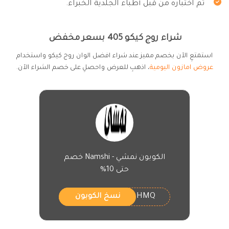
تم اختباره من قبل أطباء الجلدية الخبراء.
شراء روج كيكو 405 بسعر مخفض
استمتعِ الآن بخصم مميز عند شراء افضل الوان روج كيكو واستخدام
عروض امازون اليومية
، اذهبِ للعرض واحصلِ على خصم الشراء الآن.
الكوبون نمشي - Namshi خصم
حتى 10%
HMQ
نسخ الكوبون