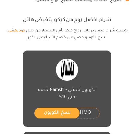
سريع الجفاف ومناسب لجميع أنواع البشرة.
شراء افضل روج من كيكو بتخيض هائل
يمكنكِ شراء افضل درجات ارواج كيكو بأقل الاسعار من خلال
كود نمشي
،
انسخِ الكود واحصلِ على خصم الشراء على الفور.
الكوبون نمشي - Namshi خصم
حتى 10%
HMQ
نسخ الكوبون