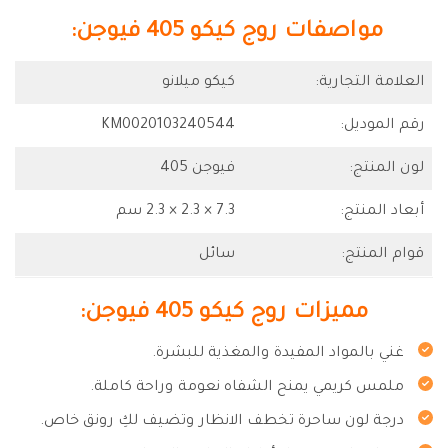
مواصفات روج كيكو 405 فيوجن:
العلامة التجارية:
كيكو ميلانو
رقم الموديل:
KM0020103240544
لون المنتج:
فيوجن 405
أبعاد المنتج:
7.3 × 2.3 × 2.3 سم
قوام المنتج:
سائل
مميزات روج كيكو 405 فيوجن:
غني بالمواد المفيدة والمغذية للبشرة.
ملمس كريمي يمنح الشفاه نعومة وراحة كاملة.
درجة لون ساحرة تخطف الانظار وتضيف لكِ رونق خاص.