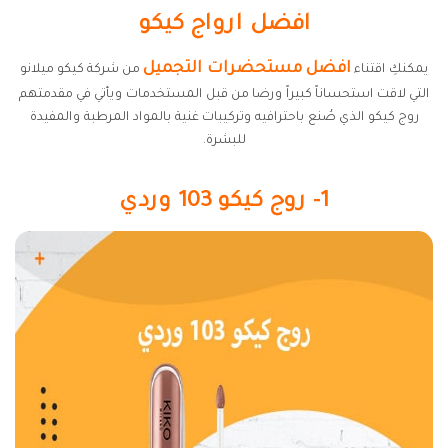
افضل ارواج كيكو
افضل مستحضرات التجميل
يمكنكِ اقتناء
من شركة كيكو ميلانو
التي لاقت استحساناً كبيراً ورضا من قبل المستخدمات ويأتي في مقدمتهم
روج كيكو الذي صُنع باحترافيه وتركيبات غنية بالمواد المرطبة والمفيدة
للبشرة.
1- روج كيكو 103 وردي