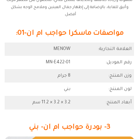
سهولة وزيادة كثافتها وتحديدها بشكل مثالي، للحصول على مظهر مرتب
وأنيق للغاية، بالإضافة إلى إظهار جمال العينين وملامح الوجه بشكل
أفضل.
مواصفات ماسكرا حواجب ام ان-01:
العلامة التجارية:
MENOW
رقم الموديل:
MN-E422-01
وزن المنتج:
8 جرام
لون المنتج:
بني
أبعاد المنتج:
3.2 × 3.2 × 11.2 سم
3- بودرة حواجب ام ان- بني