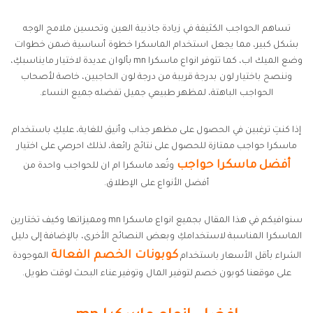
تساهم الحواجب الكثيفة في زيادة جاذبية العين وتحسين ملامح الوجه
بشكل كبير، مما يجعل استخدام الماسكرا خطوة أساسية ضمن خطوات
وضع الميك اب، كما تتوفر انواع ماسكرا mn بألوان عديدة لاختيار مايناسبكِ،
وننصح باختيار لون بدرجة قريبة من درجة لون الحاجبين، خاصة لأصحاب
الحواجب الباهتة، لمظهر طبيعي جميل تفضله جميع النساء.
إذا كنتِ ترغبين في الحصول على مظهر جذاب وأنيق للغاية، عليكِ باستخدام
ماسكرا حواجب ممتازة للحصول على نتائج رائعة، لذلك احرصي على اختيار
أفضل ماسكرا حواجب
وتُعد ماسكرا ام ان للحواجب واحدة من
أفضل الأنواع على الإطلاق.
سنوافيكم في هذا المقال بجميع انواع ماسكرا mn ومميزاتها وكيف تختارين
الماسكرا المناسبة لاستخدامكِ وبعض النصائح الأخرى، بالإضافة إلى دليل
كوبونات الخصم الفعالة
الشراء بأقل الأسعار باستخدام
الموجودة
على موقعنا كوبون خصم لتوفير المال وتوفير عناء البحث لوقت طويل.