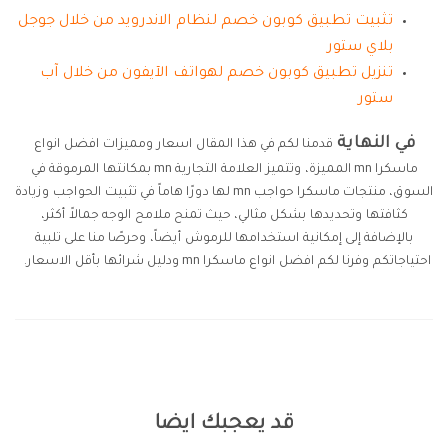
تثبيت تطبيق كوبون خصم لنظام الاندرويد من خلال جوجل
بلاي ستور
تنزيل تطبيق كوبون خصم لهواتف الآيفون من خلال آب
ستور
في النهاية
قدمنا لكم في هذا المقال اسعار ومميزات افضل انواع
ماسكرا mn المميزة، وتتميز العلامة التجارية mn بمكانتها المرموقة في
السوق، منتجات ماسكرا حواجب mn لها دورًا هاماً في تثبيت الحواجب وزيادة
كثافتها وتحديدها بشكل مثالي، حيث تمنح ملامح الوجه جمالاً أكثر،
بالإضافة إلى إمكانية استخدامها للرموش أيضاً، وحرصًا منا على تلبية
احتياجاتكم وفرنا لكم افضل انواع ماسكرا mn ودليل شرائها بأقل الاسعار.
قد يعجبك ايضا