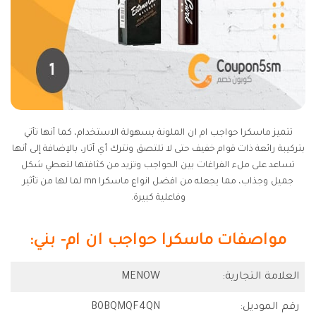
تتميز ماسكرا حواجب ام ان الملونة بسهولة الاستخدام، كما أنها تأتي
بتركيبة رائعة ذات قوام خفيف حتى لا تلتصق وتترك أي آثار، بالإضافة إلى أنها
تساعد على ملء الفراغات بين الحواجب وتزيد من كثافتها لتعطي شكل
جميل وجذاب، مما يجعله من افضل انواع ماسكرا mn لما لها من تأثير
وفاعلية كبيرة.
مواصفات ماسكرا حواجب ان ام- بني:
العلامة التجارية:
MENOW
رقم الموديل:
B0BQMQF4QN