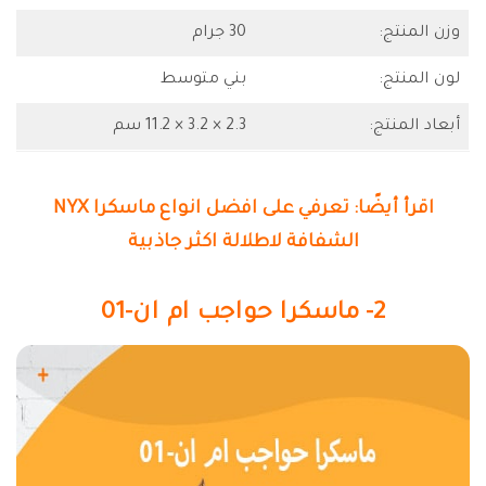
وزن المنتج:
30 جرام
لون المنتج:
بني متوسط
أبعاد المنتج:
2.3 × 3.2 × 11.2 سم
اقرأ أيضًا: تعرفي على افضل انواع ماسكرا NYX
الشفافة لاطلالة اكثر جاذبية
2- ماسكرا حواجب ام ان-01