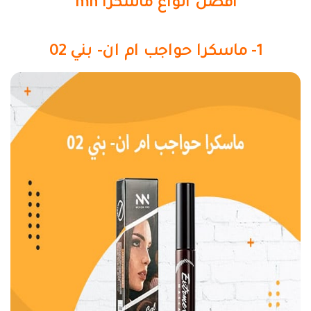
افضل انواع ماسكرا mn
1- ماسكرا حواجب ام ان- بني 02