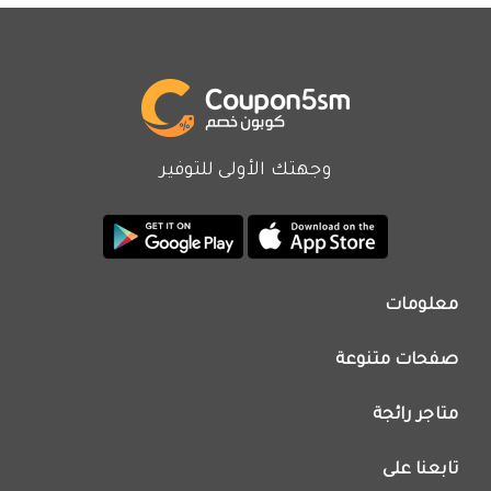
وجهتك الأولى للتوفير
معلومات
من نحن
صفحات متنوعة
اتصل بنا
تطبيق كوبون خصم
اعلن معنا
متاجر رائجة
عروض اليوم
سياسة الخصوصية
كود خصم نون
تابعنا على
فريق عمل كوبون خصم
كود خصم نمشي