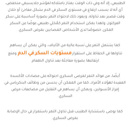
الطبيعي، إلا أنه وفي ذات الوقت يمتاز بامتلاكه لمؤشر جلايسيمي منخفض،
أي أنه لا يسبب ارتفاع في مستوى السكر في الدم بشكل مفاجئ أو خلال
وقت قصير بعد تناوله، ويعود ذلك لاحتواء التمر بصورة أساسية على سكر
الفركتوز، ولهذا يمكن استخدام التمر كمُحَلي طبيعي عوضًا عن السكر
المكرر، خصوصًا لدى الأشخاص المصابين بمرض السكري.
كما يشتمل التمر على نسبة عالية من الألياف، والتي يمكن أن يساهم
مستويات السكر في الدم
تناولها في الحفاظ على استقرار
ومنع
ارتفاعها بصورة مفاجئة بعد تناول الطعام.
أيضًا، من فوائد التمر لمرضى السكري احتوائه على مضادات الأكسدة
المفيدة لهؤلاء الأفراد، كما من الممكن أن يحسن من وظائف البنكرياس في
إفراز الأنسولين، ويمكن أن يساهم في التقليل من مضاعفات مرض
السكري.
كما يوصى باستشارة الطبيب قبل تناول التمر باستمرار في حال الإصابة
بمرض السكري.