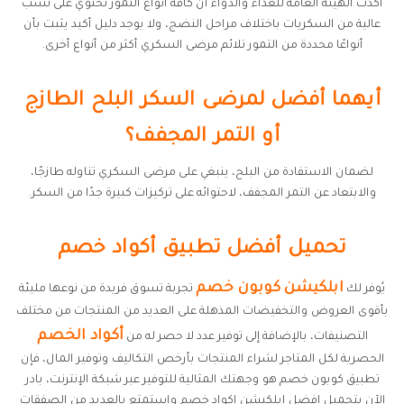
أكدت الهيئة العامة للغذاء والدواء أن كافة أنواع التمور تحتوي على نسب
عالية من السكريات باختلاف مراحل النضج، ولا يوجد دليل أكيد يثبت بأن
أنواعًا محددة من التمور تلائم مرضى السكري أكثر من أنواع أخرى.
أيهما أفضل لمرضى السكر البلح الطازج
أو التمر المجفف؟
لضمان الاستفادة من البلح، ينبغي على مرضى السكري تناوله طازجًا،
والابتعاد عن التمر المجفف، لاحتوائه على تركيزات كبيرة جدًا من السكر.
تحميل أفضل تطبيق أكواد خصم
ابلكيشن كوبون خصم
يُوفر لك
تجربة تسوق فريدة من نوعها مليئة
بأقوى العروض والتخفيضات المذهلة على العديد من المنتجات من مختلف
أكواد الخصم
التصنيفات، بالإضافة إلى توفير عدد لا حصر له من
الحصرية لكل المتاجر لشراء المنتجات بأرخص التكاليف وتوفير المال، فإن
تطبيق كوبون خصم هو وجهتك المثالية للتوفير عبر شبكة الإنترنت، بادر
الآن بتحميل افضل ابلكيشن اكواد خصم واستمتع بالعديد من الصفقات