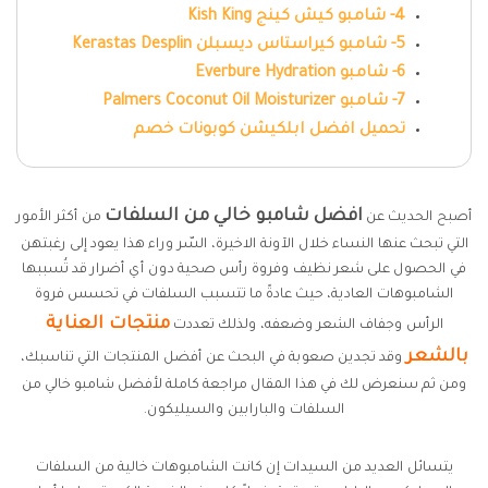
4- شامبو كيش كينج Kish King
5- شامبو كيراستاس ديسبلن Kerastas Desplin
6- شامبو Everbure Hydration
7- شامبو Palmers Coconut Oil Moisturizer
تحميل افضل ابلكيشن كوبونات خصم
افضل شامبو خالي من السلفات
أصبح الحديث عن
من أكثر الأمور
التي تبحث عنها النساء خلال الآونة الاخيرة، السّر وراء هذا يعود إلى رغبتهن
في الحصول على شعر نظيف وفروة رأس صحية دون أي أضرار قد تُسببها
الشامبوهات العادية، حيث عادةً ما تتسبب السلفات في تحسس فروة
منتجات العناية
الرأس وجفاف الشعر وضعفه، ولذلك تعددت
بالشعر
وقد تجدين صعوبة في البحث عن أفضل المنتجات التي تناسبك،
ومن ثم سنعرض لك في هذا المقال مراجعة كاملة لأفضل شامبو خالي من
السلفات والبارابين والسيليكون.
يتسائل العديد من السيدات إن كانت الشامبوهات خالية من السلفات