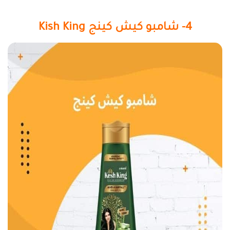
4- شامبو كيش كينج Kish King