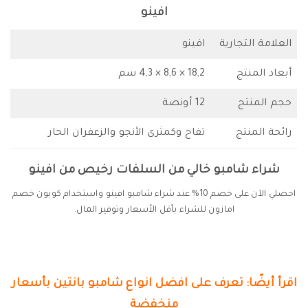
افينو
العلامة التجارية
افينو
أبعاد المنتج
18,2 × 8,6 × 4,3 سم
حجم المنتج
12 أونصة
رائحة المنتج
تفاح وكمثرى الأنجو والزعفران الحار
شراء شامبو خالي من السلفات رخيص من افينو
احصلي الآن على خصم 10% عند شراء شامبو افينو واستخدام كوبون خصم
امازون للشراء بأقل الأسعار وتوفير المال.
اقرأ أيضًا: تعرف على افضل انواع شامبو بانتين بأسعار
منخفضة