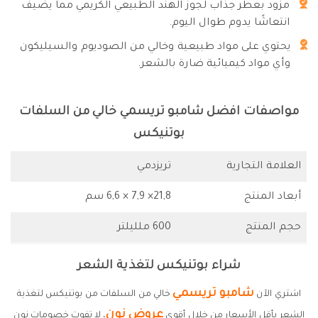
مزود بعطر جذاب لجوز الهند الطبيعي الكريمي مما يضيف
انتعاشًا يدوم طوال اليوم.
يحتوي على مواد طبيعية وخالي من الصوديوم والسيليكون
وأي مواد كيميائية ضارة بالشعر.
مواصفات افضل شامبو تريسمي خالي من السلفات
بوتنيكس
العلامة التجارية
تريزدمي
أبعاد المنتج
21,8× 7,9 × 6,6 سم
حجم المنتج
600 ملليلتر
شراء بوتنيكس لتغذية الشعر
شامبو تريسمي
اشتري الآن
خالي من السلفات من بوتنيكس لتغذية
عروض نون
الشعر بأقل الأسعار من خلال أقوى
، لا تفوت خصومات نون