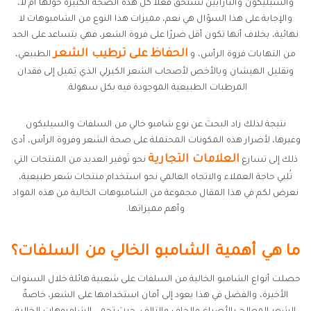
والسيليكون والبارابين تستحق فعلاً كل هذه الضجة الكبيرة حولها أم لا،
والإجابة على هذا السؤال هي نعم، مميزات هذا النوع من الشامبوهات لا
نهائية، بخلاف أنها تكون أقل ضررًا على فروة الشعر، فهي بتساعد على الحد
الحفاظ على ترطيب الشعر
من التهابات فروة الرأس، و
الطبيعي،
وتقليل الهيشان وبالأخص لأصحاب الشعر الكيرلي الذي يَميل إلى فقدان
المرطبات الطبيعية الموجودة فيه بكل سهولة.
نتيجة لذلك زاد البحث عن نوع شامبو خالي من السلفات والسيليكون
وغيرها، لأضرار هذه المكونات المحتملة على صحة الشعر وفروة الرأس، أدى
العلامات التجارية
ذلك إلى تسارع
نحو تَوفير العديد من المنتجات التي
تُلبي حاجة العملاء والاتجاه العالمي نحو استخدام منتجات شعر طبيعية،
نعرض لكم في هذا المقال مجموعة من الشامبوهات الخالية من هذه المواد
وأهم مميزاتها.
ما هي أهمية الشامبو الخالي من السلفات؟
حصلت أنواع الشامبو الخالية من السلفات على شعبية هائلة خلال السنوات
الأخيرة، والفضل في هذا يعود إلى أمان استخدامها على الشعر، خاصةً