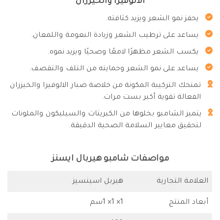
الالوفيرا والخيزران
يحفز نمو الشعر ويزيد كثافته.
يساعد على ترطيب الشعر وزيادة النعومة واللمعان.
يكسب الشعر مظهرًا لامعًا وصحيًا ويزيد نموه.
يساعد على نمو الشعر وحمايته من التلف والتقصف.
تمنحك التركيبة المكونة من خلاصة صبار الالوفيرا والخيزران
الفعالة تقوية أكبر بست مرات.
يتميز الشامبو بخلوها من الكبريتات والسيليكون والملونات
لتحقيق معايير السلامة الصحية الدقيقة.
مواصفات شامبو هيربال ايسنز
العلامة التجارية
هيربل اسينسيز
أبعاد المنتج
1× 1× 1سم