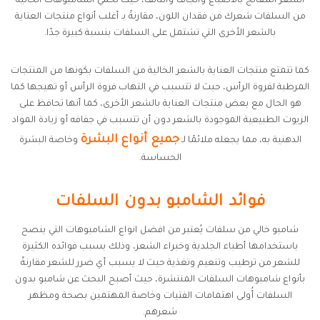
الشعر المعالج بالأصباغ والجاف والتالف، حيث تحمي الشامبوهات الخالية
من السلفات شعرك من فقدان اللون، مقارنةً بـ أغلب أنواع منتجات العناية
بالشعر الأخرى التي تشتمل على السلفات بنسبة كبيرة جدًا.
كما تتمتع منتجات العناية بالشعر الخالية من السلفات بكونها من المنتجات
المرطبة لفروة الرأس، حيث لا تتسبب في التهاب فروة الرأس أو تهيجها كما
هو الحال مع بعض منتجات العناية بالشعر الأخرى، كما أنها تحافظ على
الزيوت الطبيعية الموجودة بالشعر دون أن تتسبب في جفافه أو زيادة المواد
جميع أنواع البشرة
الدهنية به، مما يجعله ملائمًا لـ
وخاصة البشرة
الحساسة.
فوائد الشامبو بدون السلفات
شامبو خالي من سلفات يُعتبر من افضل انواع الشامبوهات التي ينصح
باستخدامها أطباء الجلدية وخبراء الشعر، وذلك بسبب فوائده الكثيرة
للشعر من ترطيب وتنعيم وتغذية حيث لا يسبب أي ضرر للشعر مقارنةً
بأنواع شامبوهات السلفات المنتشرة، حيث أصبح البحث عن شامبو بدون
السلفات أُولى اهتمامات الفتيات وخاصة المهتمين بصحة ومظهر
شعرهم.