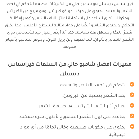
كيراستاس ديسبلن هو شامبو خالي من الكبريتات مصمم للتحكم في تجعد
الشعر وتنعيمه، يحتوي على مركب مورفو كيراتين، وهو مزيج من الكيراتين
ومكونات أخرى تساعد على استعادة تماثل ألياف الشعر وتوفير إمكانية
التحكم، ويحتوي الشامبو أيضًا على مواد مثالية للسطح الأملس، مما يخلق
شعرًا ناعمًا ويَسهل فك تشابكه، كما أنه أيضًا إختيار جيد للأشخاص ذوي
الشعر المعالج بالألوان، لأنه لطيف ولن يزيل اللون، ويتوفر الشامبو بأحجام
متنوعة.
مميزات افضل شامبو خالي من السلفات كيراستاس
ديسبلن
يتحكم في تجعد الشعر وتنعيمه.
يمد الشعر بنسبة من البروتين.
يعالج آثار التلف التي تسببها صبغة الشعر.
يحافظ على لون الشعر المصبوغ لأطول فترة ممكنة.
يحتوي على مكونات طبيعية وخالي تمامًا من أي مواد
كيميائية.