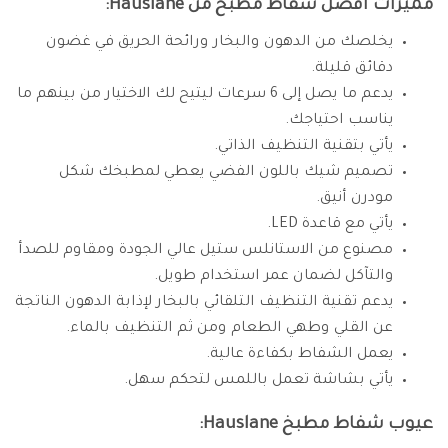
مميزات افضل شفاط مطبخ من Hauslane:
يخلصك من الدهون والبخار ورائحة الحريق في غضون
دقائق قليلة.
يدعم ما يصل إلى 6 سرعات ليتيح لك الاختيار من بينهم ما
يناسب احتياجك.
يأتي بتقنية التنظيف الذاتي.
تصميم شيك باللون الفضي يعطي لمطبخك شكل
مودرن أنيق.
يأتي مع قاعدة LED.
مصنوع من الاستانلس ستيل عالي الجودة ومقاوم للصدأ
والتآكل لضمان عمر استخدام طويل.
يدعم تقنية التنظيف التلقائي بالبخار لإذابة الدهون الناتجة
عن القلي وطهي الطعام ومن ثم التنظيف بالماء.
يعمل الشفاط بكفاءة عالية.
يأتي بشاشة تعمل باللمس لتحكم سهل.
عيوب شفاط مطبخ Hauslane: