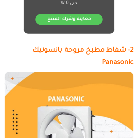
حتى 10%
معاينة وشراء المنتج
2- شفاط مطبخ مروحة بانسونيك
Panasonic