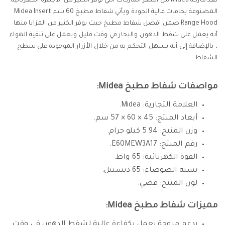
تعد ماركة Midea من أشهر الماركات التي توفر الكثير من الأجهزة الكهربائية
المصنوعة بخامات عالية الجودة ويأتي شفاط مطبخ 60 سم Midea Insert
Range Hood ضمن افضل شفاط مطبخ حيث يوفر الكثير من المزايا منها
أنه يعمل على شفط الدهون والبخار في وقت قليل ويعمل على تنقية الهواء
، بالإضافة إلى أنه يسهل التحكم به من خلال الأزرار الموجودة علي سطح
الشفاط.
مواصفات شفاط مطبخ Midea:
العلامة التجارية: Midea.
أبعاد المنتج: 45 × 60 × 57 سم.
وزن المنتج: 5.94 كيلو جرام.
رقم المنتج: ‎E60MEW3A17.
القوة الكهربائية: 65 واط.
نسبة الضوضاء: 65 ديسيبل.
لون المنتج: فضي.
مميزات شفاط مطبخ Midea:
يدعم مروحة تعمل بكفاءة عالية لشفط الدهون في وقت