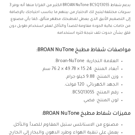
يدعم شفاط BROAN NuTone BCSQ130SS الكثير من المزايا منها أنه يوفر 3
سرعات مختلفة ليتيح لك الاختيار من بينهم ما يناسب احتياجك بالإضافة
إلى التصميم الأنيق الذي يعطي لمطبخك مظهر متألق، كما يأتي مصنوع
من خامات عالية الجودة مقاومة للصدأ والتآكل لعمر استخدام طويل دون
قلق بشأن حدوث تلف نتيجة كثره استخدامه.
مواصفات شفاط مطبخ BROAN NuTone:
العلامة التجارية: Broan-NuTone.
أبعاد المنتج: 15.24 × 49.78 × 76.2 سم.
وزن المنتج: 9.88 كيلو جرام.
الجهد الكهربائي: 120 فولت.
رقم المنتج: ‎BCSQ130SS.
لون المنتج: فضي.
مميزات شفاط مطبخ BROAN NuTone:
مصنوع من الاستانلس ستيل المقاوم للصدأ والتآكل.
يعمل على تنقية الهواء وطرد الدهون والبخار إلى الخارج.