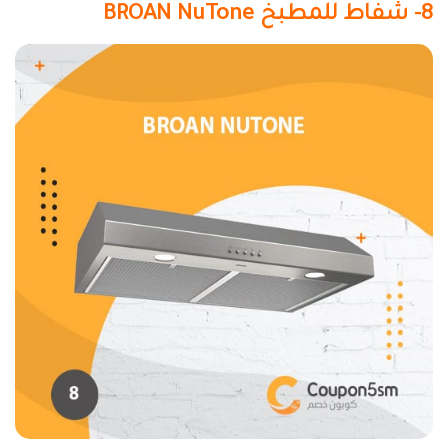
8- شفاط للمطبخ BROAN NuTone