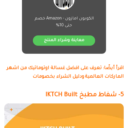
الكوبون امازون - Amazon خصم
حتى 10%
معاينة وشراء المنتج
اقرأ أيضًا: تعرف على افضل غسالة اوتوماتيك من اشهر
الماركات العالمية
ودليل الشراء بخصومات
5- شفاط مطبخ IKTCH Built