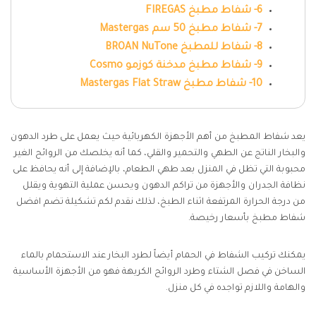
6- شفاط مطبخ FIREGAS
7- شفاط مطبخ 50 سم Mastergas
8- شفاط للمطبخ BROAN NuTone
9- شفاط مطبخ مدخنة كوزمو Cosmo
10- شفاط مطبخ Mastergas Flat Straw
يعد شفاط المطبخ من أهم الأجهزة الكهربائية حيث يعمل على طرد الدهون
والبخار الناتج عن الطهي والتحمير والقلي، كما أنه يخلصك من الروائح الغير
محبوبة التي تظل في المنزل بعد طهي الطعام، بالإضافة إلى أنه يحافظ على
نظافة الجدران والأجهزة من تراكم الدهون ويحسن عملية التهوية ويقلل
من درجة الحرارة المرتفعة اثناء الطبخ، لذلك نقدم لكم تشكيلة تضم افضل
شفاط مطبخ بأسعار رخيصة.
يمكنك تركيب الشفاط في الحمام أيضاً لطرد البخار عند الاستحمام بالماء
الساخن في فصل الشتاء وطرد الروائح الكريهة فهو من الأجهزة الأساسية
والهامة واللازم تواجده في كل منزل.