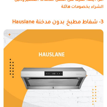
اقرأ أيضًا: تعرف على افضل خلاطات العصير ودليل
الشراء بخصومات هائلة
3- شفاط مطبخ بدون مدخنة Hauslane