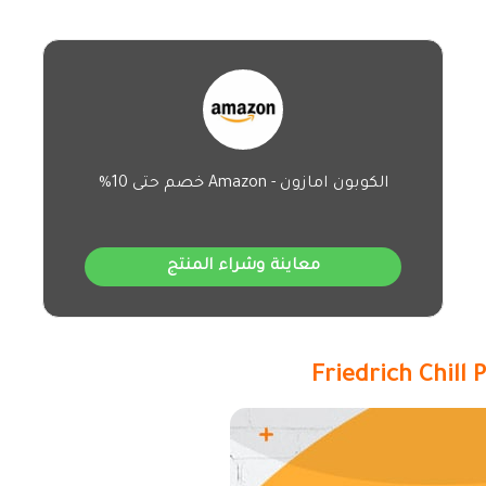
الكوبون امازون - Amazon خصم حتى 10%
معاينة وشراء المنتج