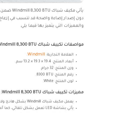
يأتي مكي
دون إصدار إضاءة واضحة قد تتسبب في إزعاج
والمميزات التي يتميز بها فيما يلي.
مواصفات تكييف شباك Windmill 8,300 BTU:
Windmill
العلامة التجارية:
.
أبعاد المنتج: 19.4 × 19.3 × 13.2 سم.
وزن المنتج: 32 جرام.
رقم المنتج: ‎8300 BTU.
لون المنتج: White.
مميزات تكييف شباك Windmill 8,300 BTU:
يعمل مكيف شباك Windmill بشكل هادئ ولا يسبب الإزعاج.
يأتي بشاشة LED تعمل بشكل تلقائي، كما أنه متوفر بتصميم راقي وعصري يعطي منزلك مظهر عصري وأنيق.