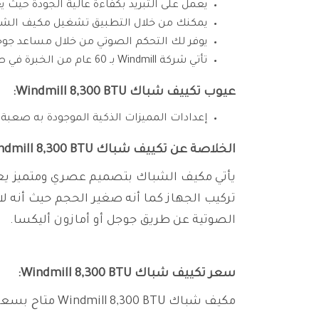
يعمل على التبريد بكفاءة عالية الجودة حيث 
يمكنك من خلال التطبيق تشغيل مكيف الشباك قبل العودة إلى المنزل بـ 10 دقائق ليعم
يوفر لك التحكم الصوتي من خلال مساعد جوجل
تأتي شركة Windmill بـ 60 عام من الخبرة في صنع تيار متردد بتكنولوجيا حديثة ومتميزة.
عيوب تكييف شباك Windmill 8,300 BTU:
إعدادات المميزات الذكية الموجودة به صعبة.
الخلاصة عن تكييف شباك Windmill 8,300 BTU:
يأتي مكيف الشباك بتصميم عصري ومتميز ي
تركيب الجهاز كما أنه صغير الحجم حيث أنه ل
الصوتية عن طريق جوجل أو أمازون أليكسا.
سعر تكييف شباك Windmill 8,300 BTU:
مكيف شباك Windmill 8,300 BTU متاح بسعر 1552 ريال سعودي.