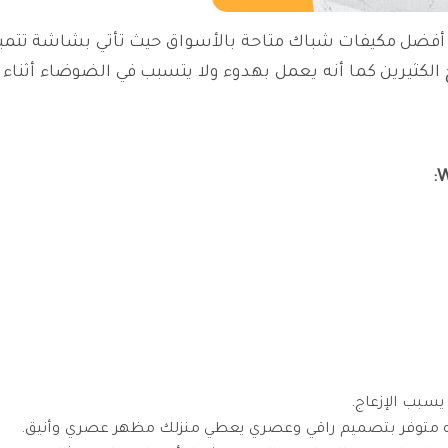
ف شباك Windmill 8,300 BTU ضمن أفضل مكيفات شباك متاحة بالأسواق حيث تأتي ب
 الكثيرين كما أنه يعمل بهدوء ولا يتسبب في الضوضاء أثن