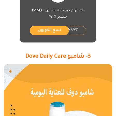
الكوبون صيدلية بوتس - Boots
خصم 10%
Y8931
نسخ الكوبون
3- شامبو Dove Daily Care