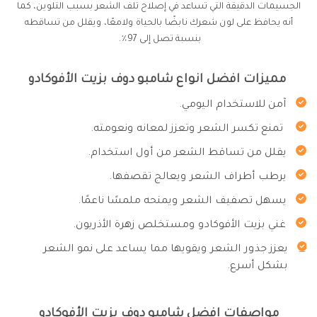
الجسيمات الدقيقة التي تساعد في إصلاح تلف الشعر بسبب التلوين، كما
أنه يحافظ على لون شعرك نابضًا بالحياة ولامعًا، ويقلل من تساقطه
بنسبة تصل إلى 97٪.
مميزات افضل انواع شامبو دوف بزيت الأفوكادو
آمن للاستخدام اليومي.
تمنع تكسر الشعر وتعزز لمعانه ونعومته.
يقلل من تساقط الشعر من أول استخدام.
يرطب أطراف الشعر ويعالج تقصفها.
يسهل تصفيف الشعر ويمنحه ملمسًا ناعمًا.
غني بزيت الأفوكادو ومستخلص زهرة الأذريون.
يعزز جذور الشعر ويقويها مما يساعد على نمو الشعر
بشكل أسرع.
مواصفات افضل شامبو دوف بزيت الأفوكادو