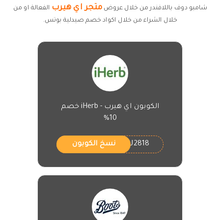
متجر اي هيرب
شامبو دوف باللافندر من خلال عروض
الفعالة او من
خلال الشراء من خلال اكواد خصم صيدلية بوتس.
الكوبون اي هيرب - iHerb خصم
10%
CMU2818
نسخ الكوبون