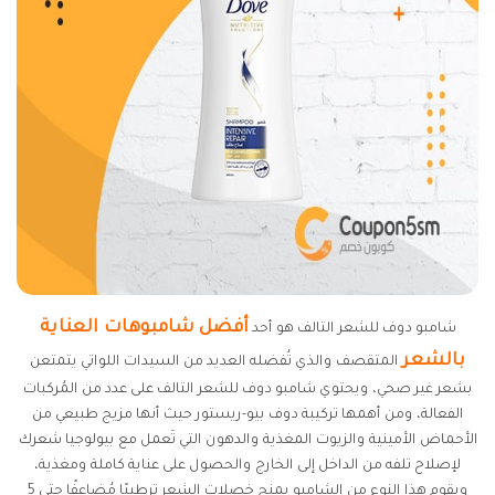
أفضل شامبوهات العناية
شامبو دوف للشعر التالف هو أحد
بالشعر
المتقصف والذي تُفضله العديد من السيدات اللواتي يتمتعن
بشعر غير صحي، ويحتوي شامبو دوف للشعر التالف على عدد من المُركبات
الفعالة، ومن أهمها تركيبة دوف بيو-ريستور حيث أنها مزيج طبيعي من
الأحماض الأمينية والزيوت المغذية والدهون التي تَعمل مع بيولوجيا شعرك
لإصلاح تلفه من الداخل إلى الخارج والحصول على عناية كاملة ومغذية،
ويقوم هذا النوع من الشامبو بمنح خصلات الشعر ترطيبًا مُضاعفًا حتى 5