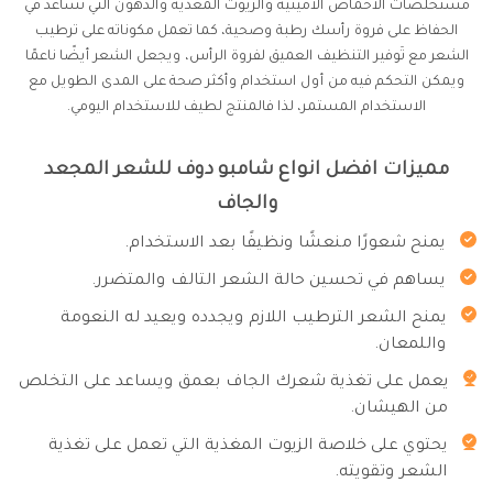
مستخلصات الأحماض الأمينية والزيوت المغذية والدهون التي تساعد في
الحفاظ على فروة رأسك رطبة وصحية، كما تعمل مكوناته على ترطيب
الشعر مع تَوفير التنظيف العميق لفروة الرأس، ويجعل الشعر أيضًا ناعمًا
ويمكن التحكم فيه من أول استخدام وأكثر صحة على المدى الطويل مع
الاستخدام المستمر، لذا فالمنتج لطيف للاستخدام اليومي.
مميزات افضل انواع شامبو دوف للشعر المجعد
والجاف
يمنح شعورًا منعشًا ونظيفًا بعد الاستخدام.
يساهم في تحسين حالة الشعر التالف والمتضرر.
يمنح الشعر الترطيب اللازم ويجدده ويعيد له النعومة
واللمعان.
يعمل على تغذية شعرك الجاف بعمق ويساعد على التخلص
من الهيشان.
يحتوي على خلاصة الزيوت المغذية التي تعمل على تغذية
الشعر وتقويته.