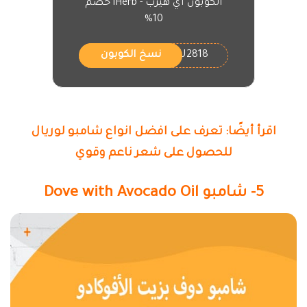
الكوبون اي هيرب - iHerb خصم
10%
CMU2818
نسخ الكوبون
اقرأ أيضًا: تعرف على افضل انواع شامبو لوريال
للحصول على شعر ناعم وقوي
5- شامبو Dove with Avocado Oil