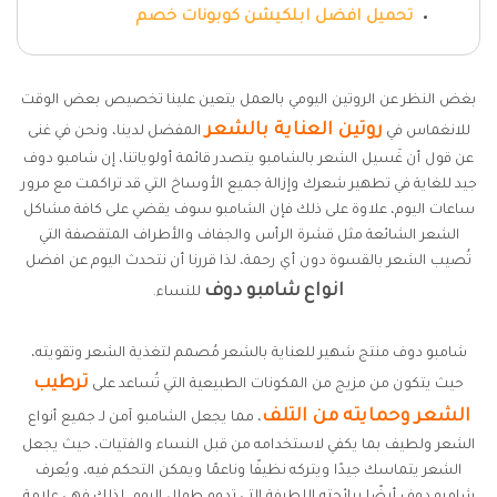
تحميل افضل ابلكيشن كوبونات خصم
بغض النظر عن الروتين اليومي بالعمل يتعين علينا تخصيص بعض الوقت
روتين العناية بالشعر
للانغماس في
المفضل لدينا، ونحن في غنى
عن قول أن غَسيل الشعر بالشامبو يتصدر قائمة أولوياتنا، إن شامبو دوف
جيد للغاية في تطهير شعرك وإزالة جميع الأوساخ التي قد تراكمت مع مرور
ساعات اليوم، علاوة على ذلك فإن الشامبو سوف يقضي على كافة مشاكل
الشعر الشائعة مثل قشرة الرأس والجفاف والأطراف المتقصفة التي
تُصيب الشعر بالقسوة دون أي رحمة، لذا قررنا أن نتحدث اليوم عن افضل
انواع
شامبو دوف
للنساء.
شامبو دوف منتج شهير للعناية بالشعر مُصمم لتغذية الشعر وتقويته،
ترطيب
حيث يتكون من مزيج من المكونات الطبيعية التي تُساعد على
الشعر وحمايته من التلف
، مما يجعل الشامبو آمن لـ جميع أنواع
الشعر ولطيف بما يكفي لاستخدامه من قبل النساء والفتيات، حيث يجعل
الشعر يتماسك جيدًا ويتركه نظيفًا وناعمًا ويمكن التحكم فيه، ويُعرف