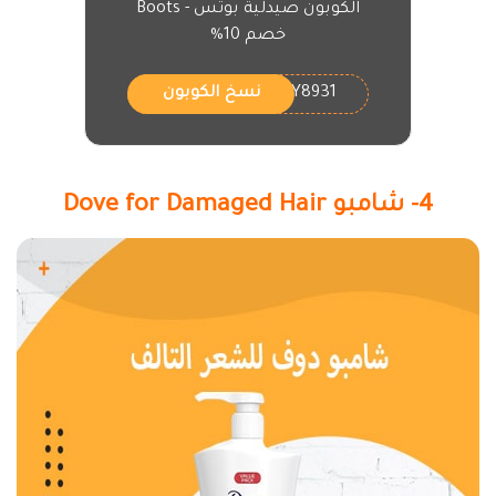
الكوبون صيدلية بوتس - Boots
خصم 10%
Y8931
نسخ الكوبون
4- شامبو Dove for Damaged Hair