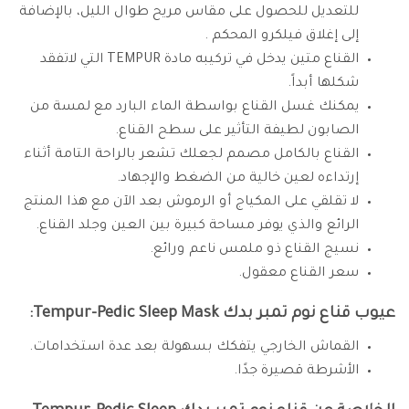
للتعديل للحصول على مقاس مريح طوال الليل، بالإضافة
إلى إغلاق فيلكرو المحكم .
القناع متين يدخل في تركيبه مادة TEMPUR التي لاتفقد
شكلها أبداً.
يمكنك غسل القناع بواسطة الماء البارد مع لمسة من
الصابون لطيفة التأثير على سطح القناع.
القناع بالكامل مصمم لجعلك تشعر بالراحة التامة أثناء
إرتداءه لعين خالية من الضغط والإجهاد.
لا تقلقي على المكياج أو الرموش بعد الآن مع هذا المنتج
الرائع والذي يوفر مساحة كبيرة بين العين وجلد القناع.
نسيج القناع ذو ملمس ناعم ورائع.
سعر القناع معقول.
عيوب قناع نوم تمبر بدك Tempur-Pedic Sleep Mask:
القماش الخارجي يتفكك بسهولة بعد عدة استخدامات.
الأشرطة قصيرة جدًا.