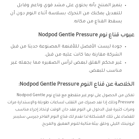
يتميز المنتج بأنه يحتوي على مشد قوي وناعم وقابل
للتعديل يمكنك من التحرك بسلاسة أثناء النوم دون أن
يسقط القناع من مكانه.
عيوب قناع نوم Nodpod Gentle Pressure
جودة ليست الأفضل لللأقنعة المصنوعة حديثا من قبل
الشركة مقارنة بما كانت عليه من قبل
.
غير محكم الغلق لبعض لرأس الصغيره مما يجعله غير
مناسب للبعض.
الخلاصة عن قناع النوم Nodpod Gentle Pressure:
تمكن من الحصول على نوم غير متقطع مع قناع نوم Nodpod Gentle
Pressure وذلك إذا نفد صبرك من التقلب لساعات طويلة والإستدارة مرات
ومرات كثيرة قبل الدخول في النوم فقد حان الوقت لإتخاذ إجراء مناسب
للقضاء على تلك المشكلة لذا نقدم لك قناع النوم الفاخر جيرسي سليببر
لروتينك الليلي وخلق بيئة مثالية للنوم العميق والمريح.