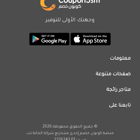
وجهتك الأولى للتوفير
معلومات
من نحن
صفحات متنوعة
اتصل بنا
تطبيق كوبون خصم
اعلن معنا
متاجر رائجة
عروض اليوم
سياسة الخصوصية
كود خصم نون
تابعنا على
فريق عمل كوبون خصم
كود خصم نمشي
انستجرام
كود خصم اي هيرب
يوتيوب
© جميع الحقوق محفوظة 2026
كود خصم كارفور
تويتر
منصة كوبون خصم إحدى مشاريع
شركة الخانة نت
تخفيضات امازون