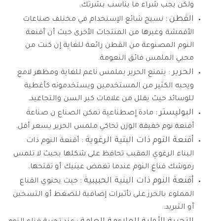
ولكن يجب شراء ما يناسب بشرتك.
القطن :
نسيج شائع الإستخدام في مختلف صناعات
الأقمشة وغيرها من المنتجات الأخرى حيث أن أقنعة
النوم المصنوعة من القطن رائعة للغاية إن كنت من
محبي الملمس فائق النعومة.
الحرير :
يتمتع الحرير بملمس ناعم للغاية ومظهر لامع
ويحبه الكثير من المستخدمين ويستخدمونه كأغطية
للوسائد حيث يقلل من علامات كبر السن والتجاعيد.
البوليستر :
مادة إصطناعية تمكن الصناع ن صناعة
أقنعة نوم خفيفة الوزن تحاكي ملمس الحرير بسعر أقل.
أقنعة النوم ذات البنية الرغوية :
أقنعة النوم ذات
البناء الرغوي المقبب تحافظ على شكلها بحيث لا تلمس
رموشك قناع النوم عندما تغمض عينيك أو تفتحها.
أقنعة النوم ذات البنية الحبيبية :
حيث يحتوي القناع
المملوء بالخرز على تأثيرات إضافية للضغط أو التسخين
أو التبريد.