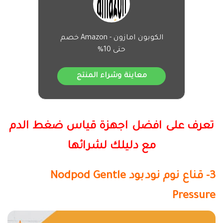
الكوبون امازون - Amazon خصم
حتى 10%
معاينة وشراء المنتج
تعرف على افضل اجهزة قياس ضغط الدم
مع دليلك لشرائها
3- قناع نوم نودبود
Nodpod Gentle
Pressure