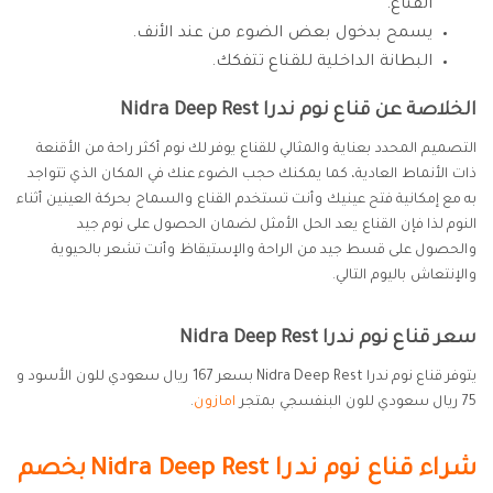
القناع.
يسمح بدخول بعض الضوء من عند الأنف.
البطانة الداخلية للقناع تتفكك.
الخلاصة عن قناع نوم ندرا Nidra Deep Rest
التصميم المحدد بعناية والمثالي للقناع يوفر لك نوم أكثر راحة من الأقنعة
ذات الأنماط العادية، كما يمكنك حجب الضوء عنك في المكان الذي تتواجد
به مع إمكانية فتح عينيك وأنت تستخدم القناع والسماح بحركة العينين أثناء
النوم لذا فإن القناع يعد الحل الأمثل لضمان الحصول على نوم جيد
والحصول على قسط جيد من الراحة والإستيقاظ وأنت تشعر بالحيوية
والإنتعاش باليوم التالي.
سعر قناع نوم ندرا Nidra Deep Rest
يتوفر قناع نوم ندرا Nidra Deep Rest بسعر 167 ريال سعودي للون الأسود و
75 ريال سعودي للون البنفسجي بمتجر
امازون
.
شراء قناع نوم ندرا Nidra Deep Rest
بخصم