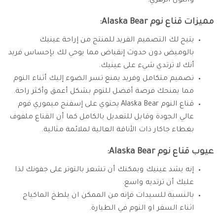
واللون الزهري.
مميزات قناع نوم Alaska Bear:
يتيح لك التصميم الفريد للمنتج من إراحة عينيك
بالوميض دون حدوث إنقباض مما يوحي لك بإحساس فريد
أنك لا ترتدي شيء على عينيك.
تصميم متكامل وفريد يمنع تسر الضوء إليك أثناء النوم
مما يمنحك فرصة أفضل للنوم بشكل أعمق وأكثر راحة.
قناع النوم Alaska Bear يحتوي على إسفنج ميموري فوم
عالي الجودة وقابل للتعديل بالكامل كما أن القناع ملفوف
بغطاء جاكار ذات الأناقة العالية لملائمة مثالية.
عيوب قناع نوم Alaska Bear:
إنه يشد عينيك ويمكنك أن تشعر بالتوتر على جفونك لذا
عليك أن ترتديه واسع.
بالنسبة للسيدات فإنه من الممكن ان يلطخ الماكياج
اثناء السفر او النوم في الطيارة.