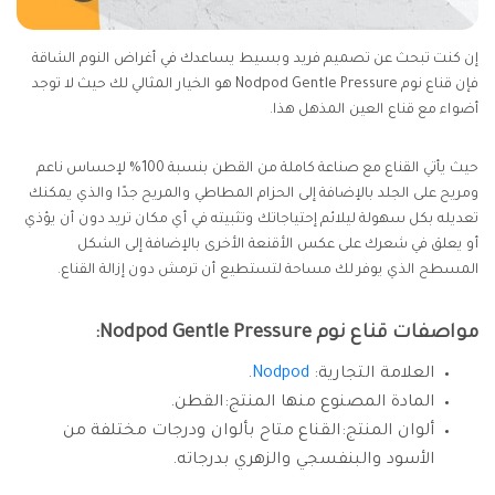
إن كنت تبحث عن تصميم فريد وبسيط يساعدك في أغراض النوم الشاقة
فإن قناع نوم Nodpod Gentle Pressure هو الخيار المثالي لك حيث لا توجد
أضواء مع قناع العين المذهل هذا.
حيث يأتي القناع مع صناعة كاملة من القطن بنسبة 100% لإحساس ناعم
ومريح على الجلد بالإضافة إلى الحزام المطاطي والمريح جدًا والذي يمكنك
تعديله بكل سهولة ليلائم إحتياجاتك وتثبيته في أي مكان تريد دون أن يؤذي
أو يعلق في شعرك على عكس الأقنعة الأخرى بالإضافة إلى الشكل
المسطح الذي يوفر لك مساحة لتستطيع أن ترمش دون إزالة القناع.
مواصفات قناع نوم Nodpod Gentle Pressure:
العلامة التجارية:
Nodpod
.
المادة المصنوع منها المنتج:القطن.
ألوان المنتج:القناع متاح بألوان ودرجات مختلفة من
الأسود والبنفسجي والزهري بدرجاته.