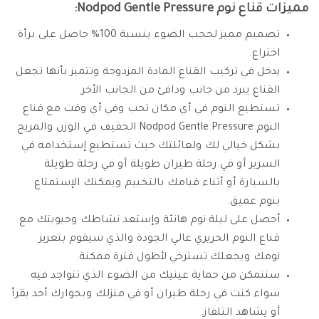
مميزات قناع نوم Nodpod Gentle Pressure:
تصميم مميز لحجب الضوء بنسبة 100% حاصل على برأة
اختراع.
يدخل في تركيب القناع المادة المزدوجة وتتميز بأنها تجعل
القناع يبرد من جانب ودافئ من الجانب الأخر.
تستطيع النوم في أي مكان تحب وفي أي وقت مع قناع
النوم Nodpod Gentle Pressure الخفيف في الوزن والمريح
بشكل خيالي لك ولعائلتك حيث تستطيع إستخدامه في
السرير أو في رحلة طيران طويلة أو في رحلة طويلة
بالسيارة أو أثناء قيامك بالتخييم ويمكنك الإستمتاع
بنوم عميق.
أحصل على ليلة نوم هانئة وإستعد نشاطك وحيويتك مع
قناع النوم الحريري عالي الجودة والذي سيقوم بتعزيز
نومك ويجعلك تسترخي لأطول فترة ممكنة.
ستتمكن من حماية عينيك من الضوء الذي تتواجد فيه
سواء كنت في رحلة طيران أو في منزلك وبجوارك أحد يقرأ
أو يشاهد التلفاز.