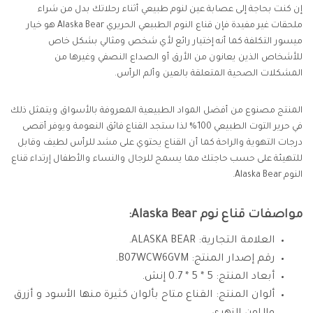
إن كنت بحاجة إلى عصابة عين لنوم طبيعي أثناء رحلاتك بدل من شراء
ملحقات غير مفيدة فإن قناع النوم الطبيعي الحريري Alaska Bear هو خيار
ميسور التكلفة كما أنه إختيار رائع لأي شخص ومثالي بشكل خاص
للأشخاص الذين يعانون من الأرق أو الصداع النصفي وغيرها من
المشكلات الصحية المتعلقة بالعين وألم الرأس.
المنتج مصنوع من أفضل المواد الطبيعية المعروفة بالأسواق ويتمثل ذلك
في حرير التوت الطبيعي 100% لذا ستجد القناع فائق النعومة ويوفر أقصى
درجات التهوية والراحة كما أن القناع يحتوي على مشد للرأس لطيف وقابل
للتهيئة على حسب حاجتك مما يسمح للرجال والنساء والأطفال إرتداء قناع
النوم Alaska Bear.
مواصفات قناع نوم Alaska Bear:
العلامة التجارية: ALASKA BEAR.
رقم إصدار المنتج: B07WCW6GVM.
أبعاد المنتج: 5 * 5 * 0.7 إنش.
ألوان المنتج: القناع متاح بألوان كثيرة منها الأسود و أزرق