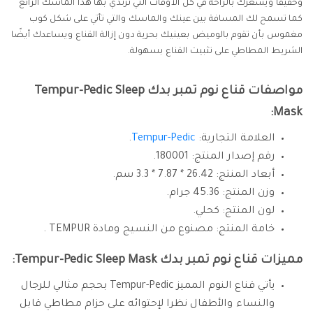
وخفيفًا ويشعرك بالراحة في كل الأوقات التي ترتدي بها هذا الماسك الرائع
كما تسمح لك المسافة بين عينك والماسك والتي تأتي على شكل كوب
مغموس بأن تقوم بالوميض بعينيك بحرية دون إزالة القناع ويساعدك أيضًا
الشريط المطاطي على تثبيت القناع بسهولة.
مواصفات قناع نوم تمبر بدك Tempur-Pedic Sleep
Mask:
العلامة التجارية:
Tempur-Pedic
.
رقم إصدار المنتج: 180001.
أبعاد المنتج: 26.42 * 7.87 * 3.3 سم.
وزن المنتج: 45.36 جرام.
لون المنتج: كحلي.
خامة المنتج: مصنوع من النسيج ومادة TEMPUR .
مميزات قناع نوم تمبر بدك Tempur-Pedic Sleep Mask:
يأتي قناع النوم المميز Tempur-Pedic بحجم مثالي للرجال
والنساء والأطفال نظرا لإحتوائه على حزام مطاطي قابل