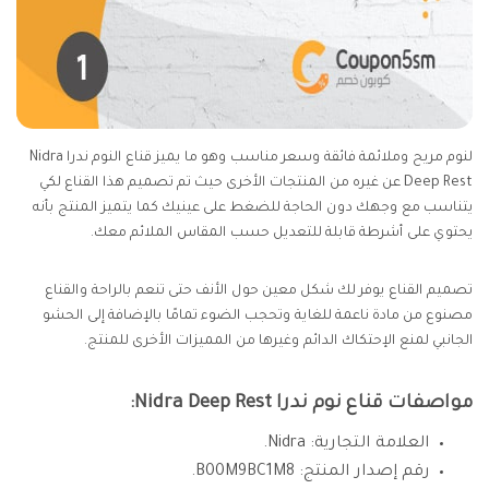
لنوم مريح وملائمة فائقة وسعر مناسب وهو ما يميز قناع النوم ندرا Nidra
Deep Rest عن غيره من المنتجات الأخرى حيث تم تصميم هذا القناع لكي
يتناسب مع وجهك دون الحاجة للضغط على عينيك كما يتميز المنتج بأنه
يحتوي على أشرطة قابلة للتعديل حسب المقاس الملائم معك.
تصميم القناع يوفر لك شكل معين حول الأنف حتى تنعم بالراحة والقناع
مصنوع من مادة ناعمة للغاية وتحجب الضوء تمامًا بالإضافة إلى الحشو
الجانبي لمنع الإحتكاك الدائم وغيرها من المميزات الأخرى للمنتج.
مواصفات قناع نوم ندرا Nidra Deep Rest:
العلامة التجارية: Nidra.
رقم إصدار المنتج: B00M9BC1M8.