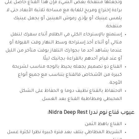
وتجعلها منتفخة بعض الشيء فإن هذا القناع حاصل على
براءة إختراع ومريح للغاية مع مساحة ثلاثية الأبعاد حتى لا
يلمس عينيك أو يؤذي رموش العينين أو يجعل عينيك
منتفخة.
إستمتع بالإسترخاء الكلي في الظلام أثناء سفرك لتنقل
مثالي أو أثناء أخذ إستراحة وسط النهار وقت القيولة أو
عندما يشاهد أحد ما بجوارك التلفاز بوقت متأخر من الليل
أو عند قيام أحدهم بالقراءة بجانبك ليلًا.
القناع ذو تصميم يجعله يحيط بالوجه مناسب لشريحة
كبيرة من الأشخاص فالقناع يتناسب مع جميع أنواع
الأوجة.
الاحتفاظ بالقناع نظيف دوما و الحفاظ على الشكل
المحيطي ومطاطية القناع بعد الغسل.
عيوب قناع نوم ندرا Nidra Deep Rest:
القناع باهظ الثمن.
الشريط المطاطي يتلف بعد فترة كبيرة نظرا لكثرة غسل