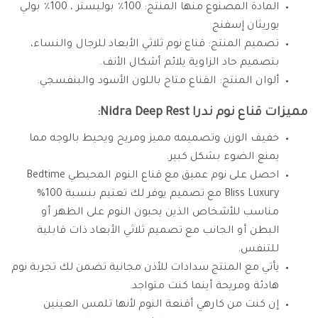
المادة المصنوع منها المنتج: 100٪ بوليستر ، 100٪ بولي
يوريثان إسفنج
تصميم المنتج: قناع نوم ثلاثي الأبعاد للرجال والنساء،
بتصميم حاد الزاوية يلائم أشكال الأنف.
ألوان المنتج: القناع متاح باللون الأسود والبنفسجي.
مميزات قناع نوم ندرا Nidra Deep Rest:
خفيف الوزن وتصميمه مميز ومريح ويحيط بالوجه مما
يمنع الضوء بشكل كبير.
احصل على نوم عميق مع قناع النوم المحيطي Bedtime
Bliss Luxury مع تصميم يوفر لك تعتيم بنسبة 100%
مناسب للأشخاص الذين يحبون النوم على الظهر أو
البطن أو الجانب مع تصميم ثلاثي الأبعاد ذات قابلية
للتنفس.
يأتي مع المنتج سدادات للأذن مجانية تضمن لك تجربة نوم
هادئة ومريحة أينما كنت متواجد.
إن كنت من كارهي أقنعة النوم لأنها تلمس العينين