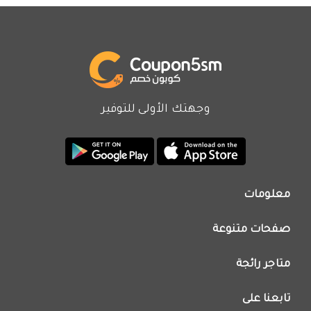
وجهتك الأولى للتوفير
معلومات
من نحن
صفحات متنوعة
اتصل بنا
تطبيق كوبون خصم
اعلن معنا
متاجر رائجة
عروض اليوم
سياسة الخصوصية
كود خصم نون
تابعنا على
فريق عمل كوبون خصم
كود خصم نمشي