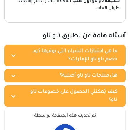
قسيمة ناو ناو اول طلب
الفعالة بشكل دائم ومتجدد
طوال العام.
أسئلة هامة عن تطبيق ناو ناو
ما هي امتيازات الشراء التي يوفرها كود
خصم ناو ناو الإمارات؟
هل منتجات ناو ناو أصلية؟
كيف يُمكنني الحصول على خصومات ناو
ناو؟
تم تحديث هذه الصفحة بواسطة