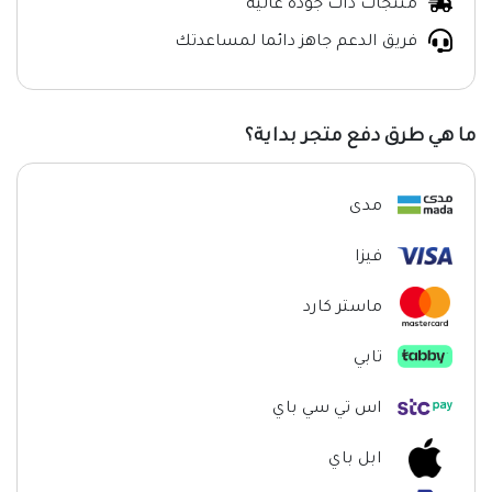
منتجات ذات جوده عالية
فريق الدعم جاهز دائما لمساعدتك
ما هي طرق دفع متجر بداية؟
مدى
فيزا
ماستر كارد
تابي
اس تي سي باي
ابل باي