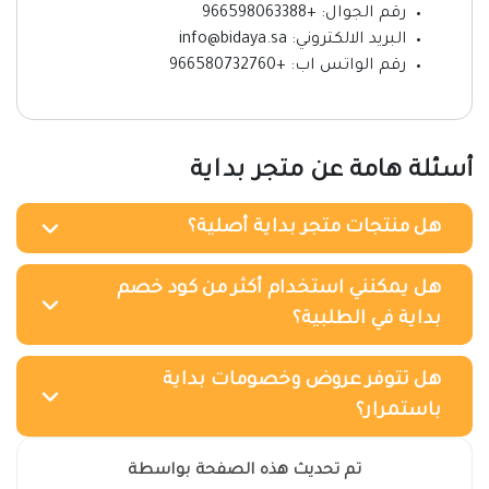
رقم الجوال: +966598063388
البريد الالكتروني: info@bidaya.sa
رقم الواتس اب: +966580732760
أسئلة هامة عن متجر بداية
هل منتجات متجر بداية أصلية؟
هل يمكنني استخدام أكثر من كود خصم
بداية في الطلبية؟
هل تتوفر عروض وخصومات بداية
باستمرار؟
تم تحديث هذه الصفحة بواسطة