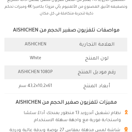
التشغيل أندرويد 13، يُعتبر من افضل تلفزيون متنقل بفضل أدائه السريع
وتصميمه الأنيق المصنوع من الألمنيوم يأتي مزودًا بكاميرا 4K وميزات تحكم
ذكية لتجربة متكاملة في كل مكان.
مواصفات تلفزيون صغير الحجم من AISHICHEN
العلامة التجارية
AISHICHEN
لون المنتج
White
رقم موديل المنتج
AISHICHEN 1080P
أبعاد المنتج
61×10,2×43,2 سم
مميزات تلفزيون صغير الحجم من AISHICHEN
نظام تشغيل أندرويد 13 متطور يمنحك أداءً سلسًا
واستجابة فورية مع واجهة سهلة الاستخدام.
شاشة لمس مذهلة بمقاس 27 بوصة وبدقة عالية ودرجة