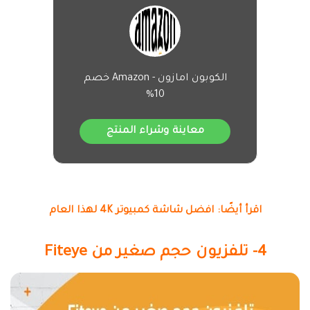
الكوبون امازون - Amazon خصم
10%
معاينة وشراء المنتج
اقرأ أيضًا: افضل شاشة كمبيوتر 4K لهذا العام
4- تلفزيون حجم صغير من Fiteye