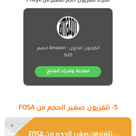
شراء تلفزيون حجم صغير من Fiteye
الكوبون امازون - Amazon خصم
10%
معاينة وشراء المنتج
5- تلفزيون صغير الحجم من FOSA