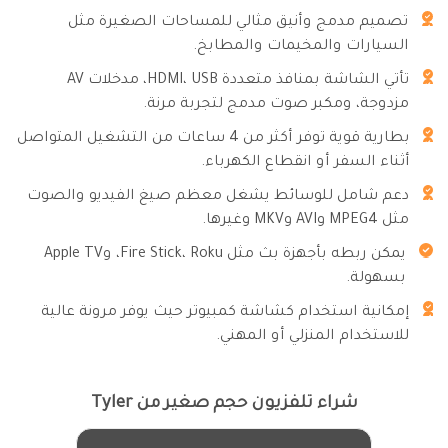
تصميم مدمج وأنيق مثالي للمساحات الصغيرة مثل
السيارات والمخيمات والمطابخ.
تأتي الشاشة بمنافذ متعددة HDMI، USB، مدخلات AV
مزدوجة، ومكبر صوت مدمج لتجربة مرنة.
بطارية قوية توفر أكثر من 4 ساعات من التشغيل المتواصل
أثناء السفر أو انقطاع الكهرباء.
دعم شامل للوسائط يشغل معظم صيغ الفيديو والصوت
مثل MPEG4 وAVI وMKV وغيرها.
يمكن ربطه بأجهزة بث مثل Fire Stick، Roku، وApple TV
بسهولة.
إمكانية استخدام كشاشة كمبيوتر حيث يوفر مرونة عالية
للاستخدام المنزلي أو المهني.
شراء تلفزيون حجم صغير من Tyler