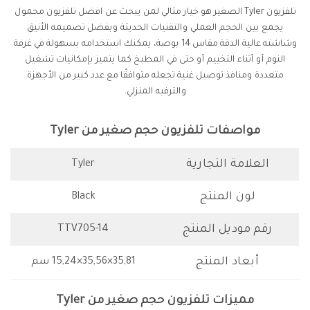
تلفزيون Tyler الصغير هو خيار مثالي لمن يبحث عن افضل تلفزيون محمول
يجمع بين الحجم العملي والتقنيات الحديثة وبفضل تصميمه الأنيق
وشاشته عالية الدقة مقاس 14 بوصة، يمكنك استخدامه بسهولة في غرفة
النوم أو أثناء التخييم أو حتى في المطبخ كما يتميز بإمكانيات تشغيل
متعددة ومنافذ توصيل غنية تجعله متوافقًا مع عدد كبير من الأجهزة
والترفيه المنزلي.
مواصفات تلفزيون حجم صغير من Tyler
العلامة التجارية
Tyler
لون المنتج
Black
رقم موديل المنتج
TTV705-14
أبعاد المنتج
‎ 15,24×35,56×35,81سم
مميزات تلفزيون حجم صغير من Tyler