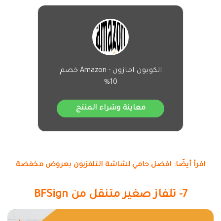
الكوبون امازون - Amazon خصم
10%
معاينة وشراء المنتج
اقرأ أيضًا: افضل حامي لشاشة التلفزيون بعروض مخفضة
7- تلفاز صغير متنقل من BFSign