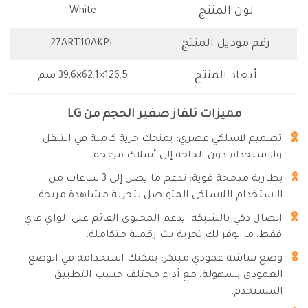
لون المنتج
White
رقم موديل المنتج
27ART10AKPL
أبعاد المنتج
‎ 39,6×62,1×126,5سم
مميزات تلفاز صغير الحجم من LG
تصميم لاسلكي عصري: يمنحك حرية كاملة في التنقل
والاستخدام دون الحاجة إلى أسلاك مزعجة.
بطارية مدمجة قوية: تدعم ما يصل إلى 3 ساعات من
الاستخدام اللاسلكي المتواصل لتجربة مشاهدة مريحة.
اتصال ذكي بالشبكة: يدعم المحتوى القائم على الواي فاي
فقط، ما يوفر لك تجربة بث رقمية متكاملة.
وضع شاشة عمودي مبتكر: يمكنك استخدامه في الوضع
العمودي بسهولة، مع أداء مختلف حسب التطبيق
المستخدم.