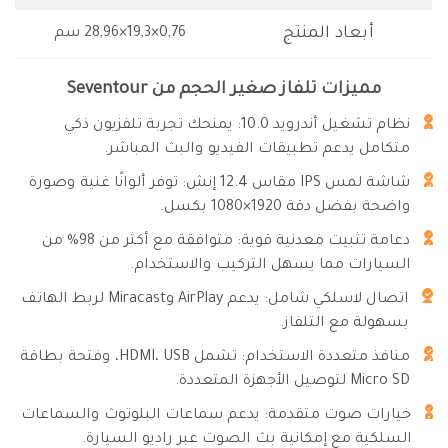
أبعاد المنتج
‎ 28,96×19,3×0,76سم
مميزات تلفاز صغير الحجم من Seventour
نظام تشغيل أندرويد 10.0: يمنحك تجربة تلفزيون ذكي
متكامل يدعم تطبيقات الفيديو والبث المباشر.
شاشة لمس IPS مقاس 12.4 إنش: توفر ألوانًا غنية وصورة
واضحة بفضل دقة 1920×1080 بكسل.
دعامة تثبيت معدنية قوية: متوافقة مع أكثر من 98% من
السيارات مما يسهل التركيب والاستخدام.
اتصال لاسلكي شامل: يدعم AirPlay وMiracast لربط الهاتف
بسهولة مع التلفاز.
منافذ متعددة الاستخدام: تشمل HDMI، USB، وفتحة بطاقة
Micro SD لتوصيل الأجهزة المتعددة.
خيارات صوت متقدمة: يدعم سماعات البلوتوث والسماعات
السلكية مع إمكانية بث الصوت عبر راديو السيارة.