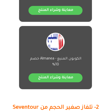
معاينة وشراء المنتج
الكوبون المنيع - Almanea خصم
10%
معاينة وشراء المنتج
2- تلفاز صغير الحجم من Seventour