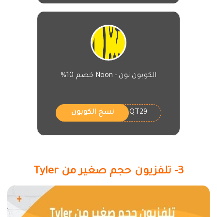
الكوبون نون - Noon خصم 10%
QT29
نسخ الكوبون
3- تلفزيون حجم صغير من Tyler