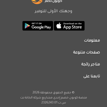
وجهتك الأولى للتوفير
معلومات
من نحن
صفحات متنوعة
اتصل بنا
تطبيق كوبون خصم
اعلن معنا
متاجر رائجة
عروض اليوم
سياسة الخصوصية
كود خصم نون
تابعنا على
فريق عمل كوبون خصم
كود خصم نمشي
انستجرام
كود خصم اي هيرب
يوتيوب
© جميع الحقوق محفوظة 2026
كود خصم كارفور
تويتر
منصة كوبون خصم إحدى مشاريع
شركة الخانة نت
تخفيضات امازون
س.ت 2326243.01
فيسبوك