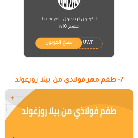
الكوبون ترينديول - Trendyol
خصم 10%
UWF
نسخ الكوبون
7- طقم مهر فولاذي من بيلا روزغولد