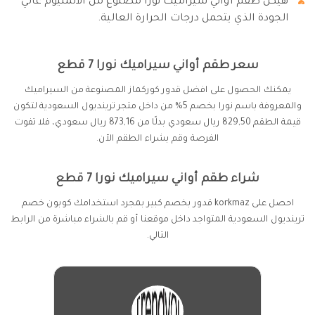
هيكل طقم أواني سيراميك نورا مصنوع من الألمنيوم عالي
الجودة الذي يتحمل درجات الحرارة العالية.
سعر طقم أواني سيراميك نورا 7 قطع
يمكنك الحصول على افضل قدور كوركماز المصنوعة من السيراميك
والمعروفة باسم نورا بخصم 5% من داخل متجر ترينديول السعودية لتكون
قيمة الطقم 829,50 ريال سعودي بدلًا من 873,16 ريال سعودي، فلا تفوت
الفرصة وقم بشراء الطقم الآن.
شراء طقم أواني سيراميك نورا 7 قطع
احصل على korkmaz قدور بخصم كبير بمجرد استخدامك كوبون خصم
ترينديول السعودية المتواجد داخل موقعنا أو قم بالشراء مباشرة من الرابط
التالي.