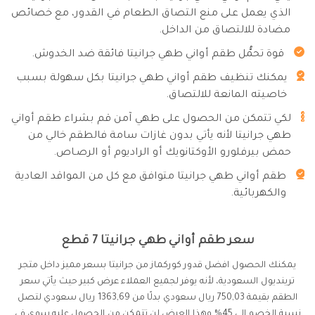
الذي يعمل على منع التصاق الطعام في القدور، مع خصائص
مضادة للالتصاق من الداخل.
قوة تحمُّل طقم أواني طهي جرانيتا فائقة ضد الخدوش.
يمكنك تنظيف طقم أواني طهي جرانيتا بكل سهولة بسبب
خاصيته المانعة للالتصاق.
لكي تتمكن من الحصول على طهي آمن قم بشراء طقم أواني
طهي جرانيتا لأنه يأتي بدون غازات سامة فالطقم خالي من
حمض بيرفلورو الأوكتانويك أو الراديوم أو الرصـاص.
طقم أواني طهي جرانيتا متوافق مع كل من المواقد العادية
والكهربائية.
سعر طقم أواني طهي جرانيتا 7 قطع
يمكنك الحصول افضل قدور كوركماز من جرانيتا بسعر مميز داخل متجر
ترينديول السعودية، لأنه يوفر لجميع العملاء عرض كبير حيث يأتي سعر
الطقم بقيمة 750,03 ريال سعودي بدلًا من 1363,69 ريال سعودي لتصل
نسبة الخصم إلى 45% وهذا العرض لن تتمكن من الحصول عليه سوى في