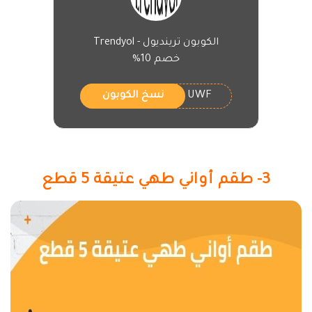
الكوبون ترينديول - Trendyol
خصم 10%
UWF
نسخ الكوبون
3- طقم أواني طهي عتيقة 5 قطع