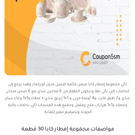
تأتي مجموعة إفطار كابا ضمن قائمة افضل قدور كوركماز وهذا يرجع إلى
الخامات التي يأتي بها ويتكون الطقم من 6 فناجين شاي مع 6 صحن فنجان
شاي و2 طبق قارب و4 أوعية مربى و 1+1 إبريق شاي + غطاء و1+1 وعاء سكر
وغطاء و1+1 هزازات ملح وفلفل وجميع هذه المنتجات تأتي بخامات عالية
الجودة وتصميم مميز للغاية.
مواصفات مجموعة إفطار كابا 30 قطعة