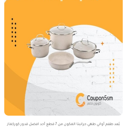
يُعد طقم أواني طهي جرانيتا المكون من 7 قطع أحد افضل قدور كوركماز