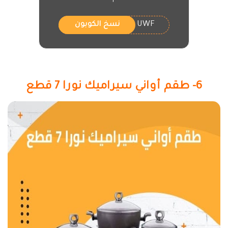
UWF
نسخ الكوبون
6- طقم أواني سيراميك نورا 7 قطع