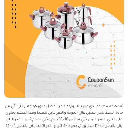
يُعد طقم مهر فولاذي من بيلا روزغولد من افضل قدور كوركماز التي تأتي من
مادة الاستانلس ستيل عالي الجودة والغير قابل للصدأ وهذا الطقم يحتوي
على التالي: القدر الأول يأتي بقياس 16×10 سم ويأتي بحجم 2 لتر، القدر الثاني
يأتي بقياس 20×11 سم ويأتي بحجم 3.7 لتر، والقدر الثالث يأتي بقياس 24×14