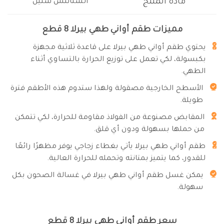
مادة المنتج
الستانلس ستيل
مميزات طقم أواني طهي بيرلا 8 قطع
يحتوي طقم أواني طهي بيرلا على قاعدة ثلاثية مجهزة
بكبسولة، لكي تعمل على توزيع الحرارة بالتساوي أثناء
الطهي.
الأسطح الخارجية مصقولة ولهذا ستدوم هذه الأطقم فترة
طويلة.
المقابض مصنوعة من الفولاذ مقاومة للحرارة، لكي تتمكن
من حملها بسهولة ودون أي قلق.
طقم أواني طهي بيرلا يأتي بغطاء زجاجي يوفر مظهرًا رائعًا
للقدور، كما يتميز بمتانته وتحمله للحرارة العالية.
يمكن غسل طقم أواني طهي بيرلا في غسالة الصحون بكل
سهولة.
سعر طقم أواني طهي بيرلا 8 قطع