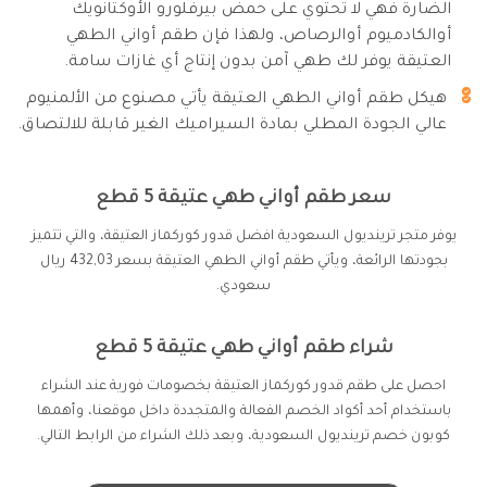
الضارة فهي لا تحتوي على حمض بيرفلورو الأوكتانويك
أوالكادميوم أوالرصاص، ولهذا فإن طقم أواني الطهي
العتيقة يوفر لك طهي آمن بدون إنتاج أي غازات سامة.
هيكل طقم أواني الطهي العتيقة يأتي مصنوع من الألمنيوم
عالي الجودة المطلي بمادة السيراميك الغير قابلة للالتصاق.
سعر طقم أواني طهي عتيقة 5 قطع
يوفر متجر ترينديول السعودية افضل قدور كوركماز العتيقة، والتي تتميز
بجودتها الرائعة، ويأتي طقم أواني الطهي العتيقة بسعر 432,03 ريال
سعودي.
شراء طقم أواني طهي عتيقة 5 قطع
احصل على طقم قدور كوركماز العتيقة بخصومات فورية عند الشراء
باستخدام أحد أكواد الخصم الفعالة والمتجددة داخل موقعنا، وأهمها
كوبون خصم ترينديول السعودية، وبعد ذلك الشراء من الرابط التالي.