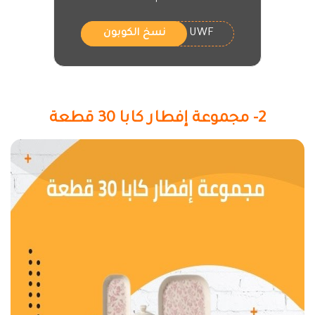
UWF
نسخ الكوبون
2- مجموعة إفطار كابا 30 قطعة