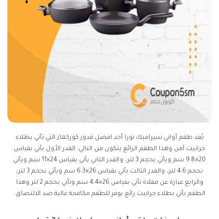
يُعد طقم أواني سيراميك نورا أحد افضل قدور كوركماز التي تأتي بطلاء
جرانيت آمن وهذا الطقم الرائع يتكون من التالي: القدر الأول يأتي بقياس
20×9.8 سم ويأتي بحجم 3 لتر، والقدر الثاني يأتي بقياس 24×11 سم ويأتي
بحجم 4.6 لتر، والقدر الثالث يأتي بقياس 26×6.3 سم ويأتي بحجم 3 لتر،
والرابع عبارة عن مقلاة تأتي بقياس 26×4.4 سم وتأتي بحجم 2 لتر وهذا
الطقم يأتي بطلاء جرانيت رائع يوفر للطقم مكافحة عالية ضد الالتصاق.