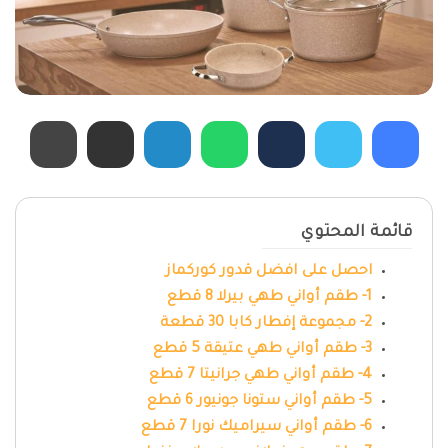
قائمة المحتوي
احصل على افضل قدور كوركماز
1- طقم أواني طهي بيرلا 8 قطع
2- مجموعة إفطار كابا 30 قطعة
3- طقم أواني طهي عتيقة 5 قطع
4- طقم أواني طهي جرانيتا 7 قطع
5- طقم أواني ستونا جونيور 6 قطع
6- طقم أواني سيراميك نورا 7 قطع