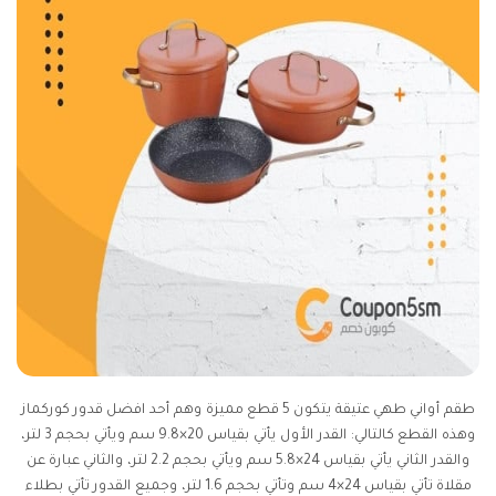
طقم أواني طهي عتيقة يتكون 5 قطع مميزة وهم أحد افضل قدور كوركماز
وهذه القطع كالتالي: القدر الأول يأتي بقياس 20×9.8 سم ويأتي بحجم 3 لتر،
والقدر الثاني يأتي بقياس 24×5.8 سم ويأتي بحجم 2.2 لتر، والثاني عبارة عن
مقلاة تأتي بقياس 24×4 سم وتأتي بحجم 1.6 لتر، وجميع القدور تأتي بطلاء