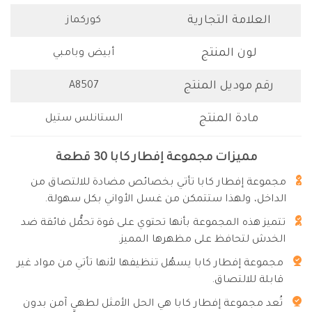
العلامة التجارية
كوركماز
لون المنتج
أبيض وبامبي
رقم موديل المنتج
A8507
مادة المنتج
الستانلس ستيل
مميزات مجموعة إفطار كابا 30 قطعة
مجموعة إفطار كابا تأتي بخصائص مضادة للالتصاق من
الداخل، ولهذا ستتمكن من غسل الأواني بكل سهولة.
تتميز هذه المجموعة بأنها تحتوي على قوة تحمُّل فائقة ضد
الخدش لتحافظ على مظهرها المميز.
مجموعة إفطار كابا يسهُل تنظيفها لأنها تأتي من مواد غير
قابلة للالتصاق.
تُعد مجموعة إفطار كابا هي الحل الأمثل لطهيٍ آمن بدون