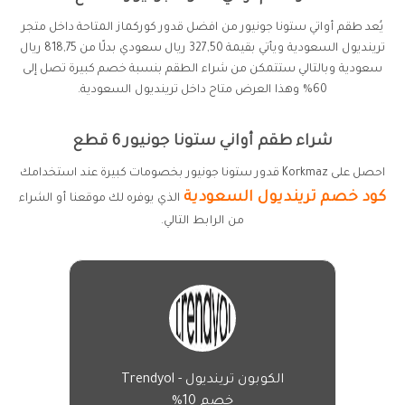
يُعد طقم أواتي ستونا جونيور من افضل قدور كوركماز المتاحة داخل متجر
ترينديول السعودية ويأتي بقيمة 327,50 ريال سعودي بدلًا من 818,75 ريال
سعودية وبالتالي ستتمكن من شراء الطقم بنسبة خصم كبيرة تصل إلى
60% وهذا العرض متاح داخل ترينديول السعودية.
شراء طقم أواني ستونا جونيور 6 قطع
احصل على Korkmaz قدور ستونا جونيور بخصومات كبيرة عند استخدامك
كود خصم ترينديول السعودية
الذي يوفره لك موقعنا أو الشراء
من الرابط التالي.
الكوبون ترينديول - Trendyol
خصم 10%