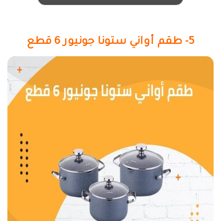
5- طقم أواني ستونا جونيور 6 قطع