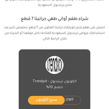
متجر ترينديول السعودية.
شراء طقم أواني طهي جرانيتا 7 قطع
احصل على طقم قدور كوركماز جرانيتا المكون من 7 قطع بتخفيض كبير عند
استخدامك عروض ترينديول السعودية المتاحة داخل موقعنا أو الشراء من
خلال الرابط التالي.
الكوبون ترينديول - Trendyol
خصم 10%
UWF
نسخ الكوبون