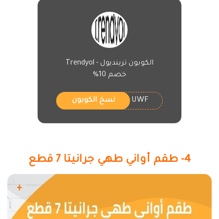
الكوبون ترينديول - Trendyol
خصم 10%
UWF
نسخ الكوبون
4- طقم أواني طهي جرانيتا 7 قطع