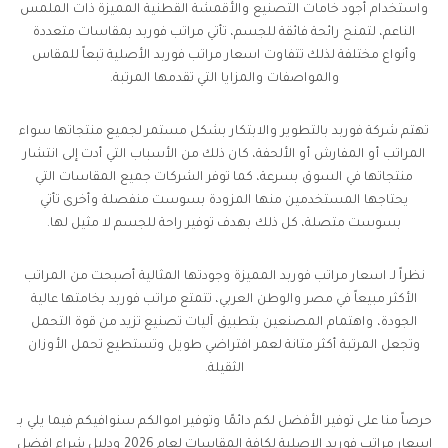
واستخدام أجود خامات التصنيع والأقمشة القطنية المميزة ذات الملمس
الناعم، لتمنح رائحة فائقة للجسم، تأتي مراتب فوربد بمقاسات متعددة
وأنواع مختلفة لذلك تتفاوت اسعار مراتب فوربد الأصلية تبعاً للمقاس
والمواصفات والمزايا التي تقدمها المرتبة.
تهتم شركة فوربد بالتطوير والابتكار بشكل مستمر لجميع منتجاتها سواء
المراتب أو المفارش أو الألحفة، كان ذلك من الأسباب التي أدت إلى انتشار
منتجاتها في السوق بسرعة، كما توفر الشركات جميع المقاسات التي
يحتاجها المستخدمين منها المزودة بسوست منفصلة وأخرى تأتي
بسوست متصلة، كل ذلك بهدف توفير راحة للجسم لا مثيل لها.
نظراً لـ اسعار مراتب فوربد المميزة وجودتها المثالية أصبحت من المراتب
الأكثر مبيعاً في مصر والوطن العربي، تتمتع مراتب فوربد بخامتها عالية
الجودة، واهتمام المصنعين بتطبيق آليات تصنيع تزيد من قوة التحمل
وتجعل المرتبة أكثر متانة لعمر افتراضي طويل وتستطيع تحمل الأوزان
الثقيلة.
حرصاً منا على توفير الأفضل لكم دائمًا وتوفير اموالكم سنوافيكم فيما يلي بـ
اسعار مراتب فوربد الاصلية لكافة المقاسات لعام 2026 ودليل شراء افضل