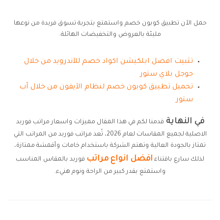
حمل الآن تطبيق كوبون خصم واستمتع بتجربة تسوق فريدة من نوعها
مليئة بالعروض والتخفيضات الهائلة.
تثبيت افضل ابلكيشن اكواد خصم للآندرويد من خلال
جوجل بلاي ستور
تحميل تطبيق كوبون خصم لنظام الآيفون من خلال آب
ستور
في النهاية
قدمنا لكم في هذا المقال مميزات واسعار مراتب فوربد
الاصلية لجميع المقاسات لعام 2026، تُعد مراتب فوربد من المراتب التي
تمتاز بالجودة العالية وتهتم الشركة باستخدام خامات وأقمشة ممتازة،
افضل انواع مراتب
لذلك سارع باقتناء
فوربد بالمقاس المناسب
واستمتع بقدر كبير من الراحة ونوم هنيء.