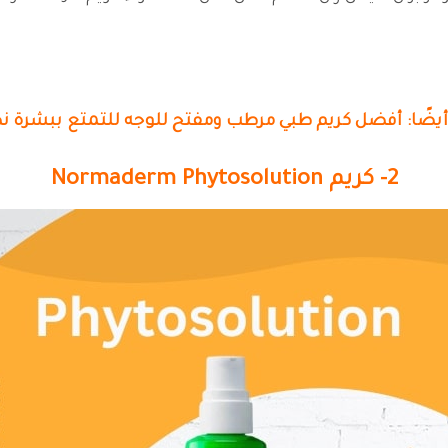
 أيضًا: أفضل كريم طبي مرطب ومفتح للوجه للتمتع ببشرة ن
2- كريم Normaderm Phytosolution