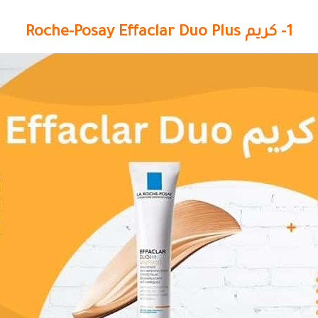
1- كريم Roche-Posay Effaclar Duo Plus