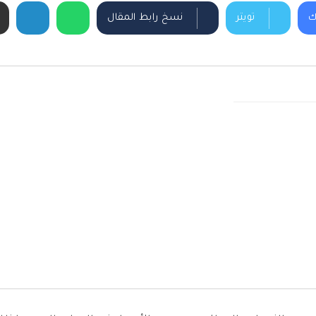
ك
تويتر
نسخ رابط المقال