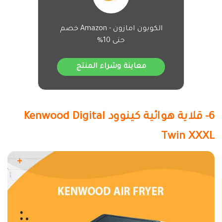
الكوبون امازون - Amazon خصم
حتى 10%
معاينة وشراء المنتج
6- قلاية هوائية كينوود Kenwood Digital
Twin XXXL