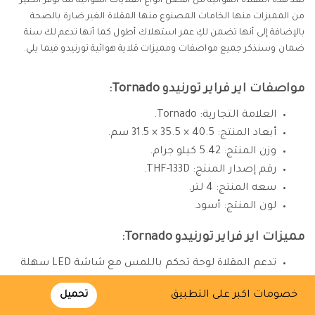
تعد هذه المقلاة الهوائية من افضل أنواع القلايات الهوائية لما توفر الكثير
من المميزات منها الخامات المصنوع منها المقلاة الغير ضارة بالصحة
بالإضافة إلى أنها تضمن لكِ عمر استهلاك أطول كما أنها تدعم لك سنة
ضمان وسنذكر جميع مواصفات ومميزات قلاية هوائية تورنيدو فيما يلي.
مواصفات اير فراير تورنيدو Tornado:
العلامة التجارية: ‎Tornado.
أبعاد المنتج: 40.5 × 35.5 × 31.5 سم.
وزن المنتج: 5.42 كيلو جرام.
رقم إصدار المنتج: ‎THF-133D.
سعه المنتج: 4 لتر.
لون المنتج: أسود.
مميزات اير فراير تورنيدو Tornado:
تدعم المقلاة لوحة تحكم باللمس مع شاشة LED سهلة
الاستخدام.
خصومات اكبر على التطبيق
تحميل
تعمل المقلاة بدون زيت أو بمعلقة صغيرة من الزيت مما