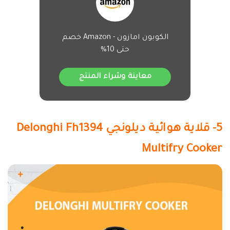
الكوبون امازون - Amazon خصم
حتى 10%
معاينة وشراء المنتج
5- قلاية هوائية ديلونجي Delonghi Fh1394
Multifry Cooker