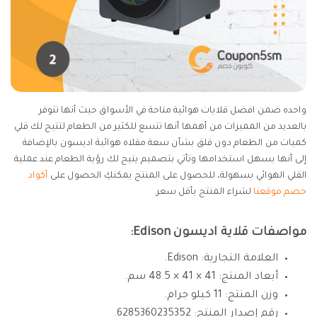
واحده ضمن افضل قلايات هوائية متاحة في الأسواق حيث أنها تتوفر
بالعديد من المميزات من أهمها أنها تتسع للكثير من الطعام لتتيح لك قلي
كميات من الطعام دون قلق بشأن سعة مقلاه هوائية اديسون بالإضافة
إلى أنها يسهل استخدامها وتأتي بتصميم يتيح لك رؤية الطعام عند عملية
القلي الهوائي بسهولة، للحصول على المنتج يمكنكِ الحصول على
أكواد
خصم موقعنا
لشراء المنتج بأقل سعر.
مواصفات قلاية اديسون Edison:
العلامة التجارية: Edison.
أبعاد المنتج: 41 × 41 × 48.5 سم.
وزن المنتج: 11 كيلو جرام.
رقم إصدار المنتج: 6285360235352.