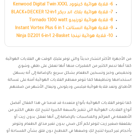
6- قلاية هوائية كينوود Kenwood Digital Twin XXXL
7- قلاية هوائية بلاك اند ديكر BLACK+DECKER 12-in-1
8- قلاية هوائية تورنيدو Tornado 1300 watt
9- قلاية هوائية انستانت Instant Vortex Plus 6 in 1
10- قلاية هوائية نينجا Ninja DZ201 6-in-1 2-Basket
من الأجهزة الأكثر انتشار حديثاً والتي توفر عليكِ الوقت هي القلايات الهوائية
كما أنها تدعم الكثير من المميزات منها أنها تعمل على طهي وشوي
وتحميص وخبز وتسخين الطعام بشكل سريع بالإضافة إلى أنه يسهل
استخدامها وتنظيفها كما تتوفر معظم القلايات الهوائية آمنة على غسالة
الأطباق وتعد قلاية هوائية فيلبس وديلونجي وتيفال الأشهر من ضمنهم.
كما تتوفر القلايات الهوائية بأنواع متعددة قد قدمنا في هذا المقال أفضل
أنواع القلايات الهوائية التي تتميز بالسعة الكبيرة لتتيح لكِ طهي الكثير من
الأطعمة في العزائم والمناسبات بالإضافة إلى أنها تعمل بدون زيت أو
بملعقة صغير زيت لتوفر لكم أكل صحي بدون تغير مذاق الطعام وتتوفر
بأحجام غير كبيرة لتتيح لكِ وضعها في المطبخ دون قلق بشأن المساحة أو