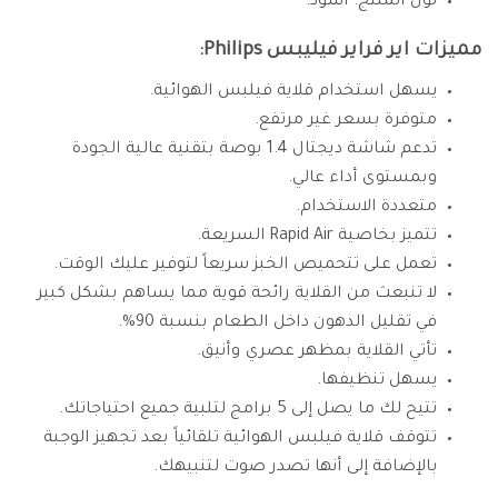
لون المنتج: أسود.
مميزات اير فراير فيليبس Philips:
يسهل استخدام قلاية فيلبس الهوائية.
متوفرة بسعر غير مرتفع.
تدعم شاشة ديجتال 1.4 بوصة بتقنية عالية الجودة
وبمستوى أداء عالي.
متعددة الاستخدام.
تتميز بخاصية Rapid Air السريعة.
تعمل على تتحميص الخبز سريعاً لتوفير عليك الوقت.
لا تنبعث من القلاية رائحة قوية مما يساهم بشكل كبير
في تقليل الدهون داخل الطعام بنسبة 90%.
تأتي القلاية بمظهر عصري وأنيق.
يسهل تنظيفها.
تتيح لك ما يصل إلى 5 برامج لتلبية جميع احتياجاتك.
تتوقف قلاية فيلبس الهوائية تلقائياً بعد تجهيز الوجبة
بالإضافة إلى أنها تصدر صوت لتنبيهك.