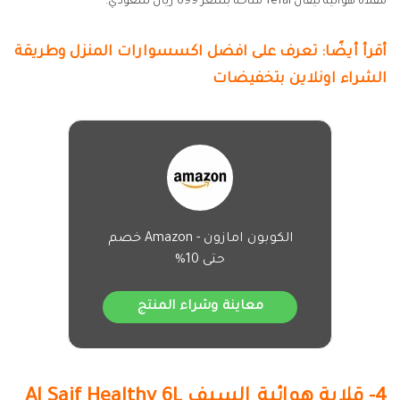
مقلاة هوائية تيفال Tefal متاحة بسعر 699 ريال سعودي.
أقرأ أيضًا: تعرف على افضل اكسسوارات المنزل وطريقة
الشراء اونلاين بتخفيضات
الكوبون امازون - Amazon خصم
حتى 10%
معاينة وشراء المنتج
4- قلاية هوائية السيف Al Saif Healthy 6L