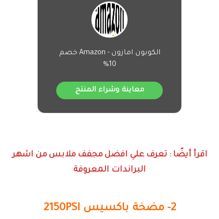
الكوبون امازون - Amazon خصم
10%
معاينة وشراء المنتج
اقرأ أيضًا : تعرف علي افضل مجفف ملابس من اشهر
البراندات المعروفة
2- مضخة باكسيس 2150PSI