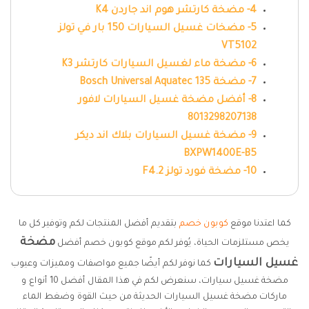
4- مضخة كارتشر هوم اند جاردن K4
5- مضخات غسيل السيارات 150 بار في تولز
VT5102
6- مضخة ماء لغسيل السيارات كارتشر K3
7- مضخة Bosch Universal Aquatec 135
8- أفضل مضخة غسيل السيارات لافور
8013298207138
9- مضخة غسيل السيارات بلاك اند ديكر
BXPW1400E-B5
10- مضخة فورد تولز F4.2
كما اعتدنا موقع
كوبون خصم
بتقديم أفضل المنتجات لكم وتوفير كل ما
مضخة
يخص مستلزمات الحياة، يُوفر لكم موقع كوبون خصم أفضل
غسيل السيارات
كما نوفر لكم أيضًا جميع مواصفات ومميزات وعيوب
مضخة غسيل سيارات، سنعرض لكم في هذا المقال أفضل 10 أنواع و
ماركات مضخة غسيل السيارات الحديثة من حيث القوة وضغط الماء