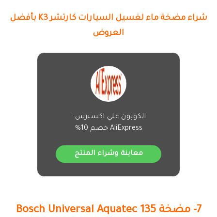
شراء مضخة ماء لغسيل السيارات كارتشر K3 بأفضل
العروض
الكوبون علي اكسبرس -
AliExpress خصم 10%
معاينة وشراء المنتج
7- مضخة Bosch Universal Aquatec 135