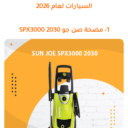
السيارات لعام 2026
1- مضخة صن جو SPX3000 2030