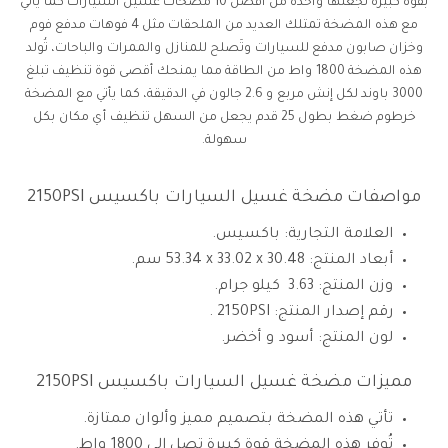
بقوة كبيرة تجعلها واحدة من أفضل 10 مضخات غسيل السيارات كما يأتي
مع هذه المضخة تمتلك العديد من الملحقات مثل 4 فوهات مدفع فوم
وخزان صابون مدفع للسيارات وتَصلح للمنازل والممرات والباحات، تُولد
هذه المضخة 1800 واط من الطاقة مما يمنحك أقصى قوة تنظيف تبلغ
3000 باوند لكل إنش مربع و 2.6 جالون في الدقيقة، كما يأتي مع المضخة
خرطوم ضغط بطول 25 قدم يجعل من السهل تنظيف أي مكان بكل
سهولة.
مواصفات مضخة غسيل السيارات باكسيس 2150PSI
العلامة التجارية: باكسيس.
أبعاد المنتج: ‎53.34 x 33.02 x 30.48 سم.
وزن المنتج: 3.63 كيلو جرام.
رقم إصدار المنتج: 2150PSI .
لون المنتج: أسود و أخضر.
مميزات مضخة غسيل السيارات باكسيس 2150PSI
تأتي هذه المضخة بتصميم مميز وألوان ممتازة.
تُوفر هذه المضخة قوة كبيرة تصل إلى 1800 واط.