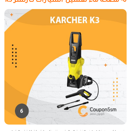
6- مضخة ماء لغسيل السيارات كارتشر K3