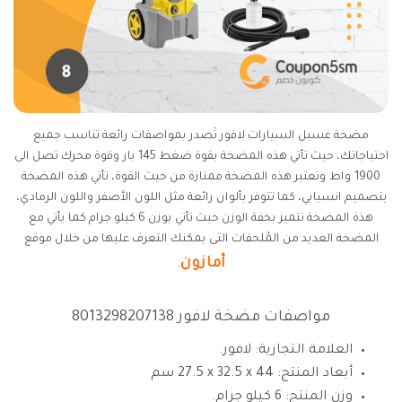
مضخة غسيل السيارات لافور تَصدر بمواصفات رائعة تناسب جميع
احتياجاتك، حيث تأتي هذه المضخة بقوة ضغط 145 بار وقوة محرك تصل الى
1900 واط وتعتبر هذه المضخة ممتازة من حيث القوة، تأتي هذه المضخة
بتصميم انسيابي، كما تتوفر بألوان رائعة مثل اللون الأصفر واللون الرمادي،
هذة المضخة تتميز بخفة الوزن حيث تأتي بوزن 6 كيلو جرام كما يأتي مع
المضخة العديد من المُلحقات التى يمكنك التعرف عليها من خلال موقع
أمازون
.
مواصفات مضخة لافور 8013298207138
العلامة التجارية: لافور.
أبعاد المنتج: ‎‎27.5 x 32.5 x 44 سم
وزن المنتج: 6 كيلو جرام.