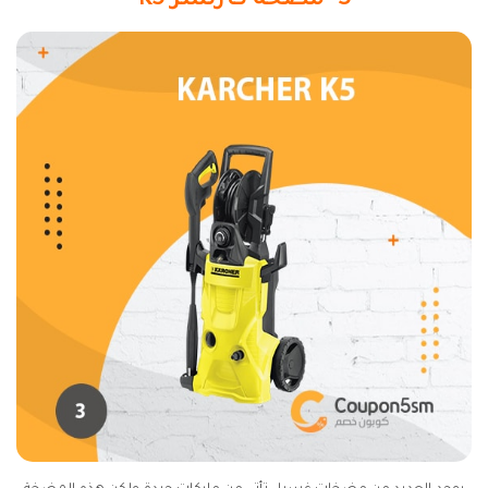
3- مضخة كارتشر K5