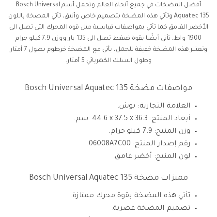
أفضل المضخات في جميع أنحاء العالم وتحمل أسم Bosch Universal
Aquatec 135 وتأتي هذه المضخة بتصميم خاص وأنيق، تأتي المضخة باللون
الأخضر الغامق كما تأتي بمواصفات قياسية مثل قوة المحرك التى تصل الى
1900 واط، تأتي أيضًا بقوة ضغط تصل الى 135 بار ووزن 7.9 كيلو جرام
وتعتبر هذه المضخة خفيفة للحمل، يأتي مع المضخة خرطوم بطول 7 أمتار
وطول السلك الكهربائي 5 أمتار.
مواصفات مضخة Bosch Universal Aquatec 135
العلامة التجارية: بوش.
أبعاد المنتج: ‎ 44.6 x 37.5 x 36.3 سم.
وزن المنتج: 7.9 كيلو جرام.
رقم إصدار المنتج: 06008A7C00.
لون المنتج: أخضر غامق.
مميزات مضخة Bosch Universal Aquatec 135
تأتي هذه المضخة بقوة محرك ممتازة.
تصميم المضخة عصرية.