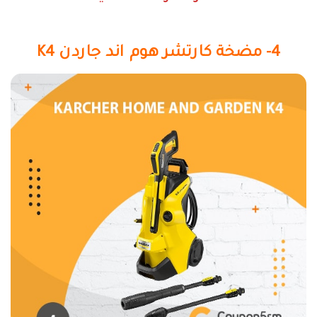
4- مضخة كارتشر هوم اند جاردن K4