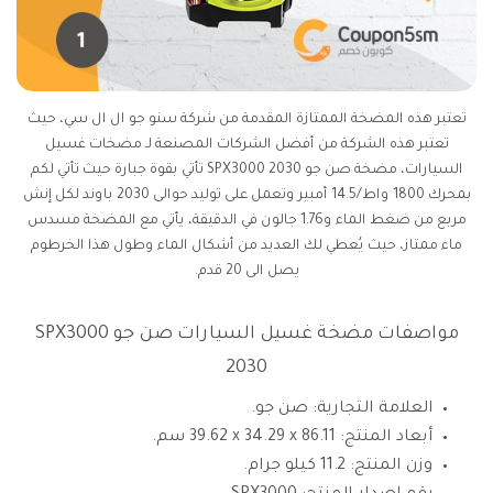
تعتبر هذه المضخة الممتازة المقدمة من شركة ‎سنو جو ال ال سي، حيث
تعتبر هذه الشركة من أفضل الشركات المصنعة لـ مضخات غسيل
السيارات، مضخة صن جو SPX3000 2030 تأتي بقوة جبارة حيث تأتي لكم
بمحرك 1800 واط/14.5 أمبير وتعمل على توليد حوالى 2030 باوند لكل إنش
مربع من ضغط الماء و1.76 جالون في الدقيقة، يأتي مع المضخة مسدس
ماء ممتاز، حيث يُعطي لك العديد من أشكال الماء وطول هذا الخرطوم
يصل الى 20 قدم.
مواصفات مضخة غسيل السيارات
صن جو SPX3000
2030
العلامة التجارية: ‎صن جو.
أبعاد المنتج: ‎39.62 x 34.29 x 86.11 سم.
وزن المنتج: 11.2 كيلو جرام.