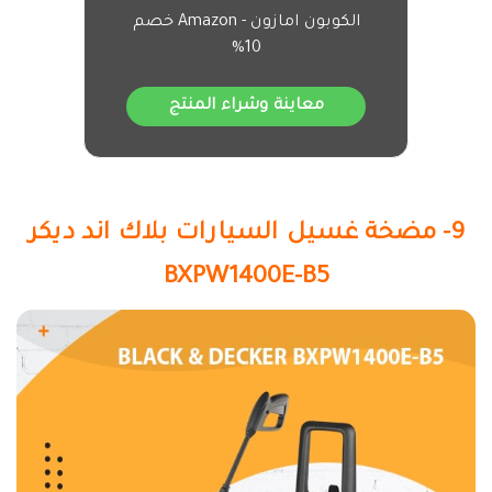
الكوبون امازون - Amazon خصم
10%
معاينة وشراء المنتج
9- مضخة غسيل السيارات بلاك اند ديكر
BXPW1400E-B5