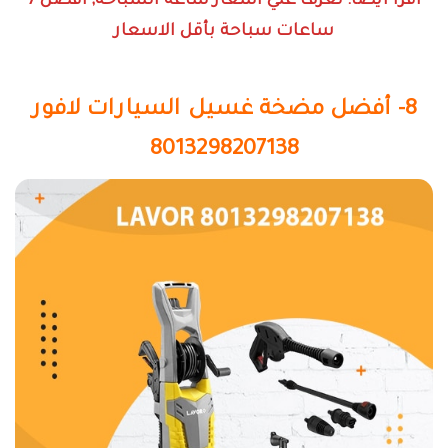
اقرأ أيضًا: تعرف علي اسعار ساعة السباحة; افضل 7
ساعات سباحة بأقل الاسعار
8- أفضل مضخة غسيل السيارات لافور
8013298207138