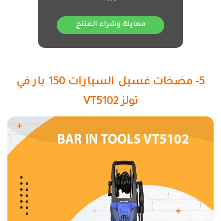
معاينة وشراء المنتج
5- مضخات غسيل السيارات 150 بار في
تولز VT5102