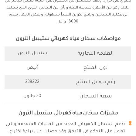
يحتوي على خزان، ولهذا ستتمكن من الحصول على المياه بشكل مباشر من
خلاله وهو من الأجهزة صديقة البيئة ويأتي من النحاس القوي الذي يساعد
في عملية التسخين ويمنع تكوين الصدأ بسهولة، ويعمل الجهاز بقدرة
18000 واط.
مواصفات سخان مياه كهربائي ستيبيل الترون
العلامة التجارية
ستيبيل الترون
لون المنتج
أبيض
رقم موديل المنتج
239222
سعة السخان
20 جالون
مميزات سخان مياه كهربائي ستيبيل الترون
يدعم السخان الكهربائي العديد من التقنيات المتقدمة والتي
تعمل على التحكم في التدفق وقد حصلت على براءة اختراع.