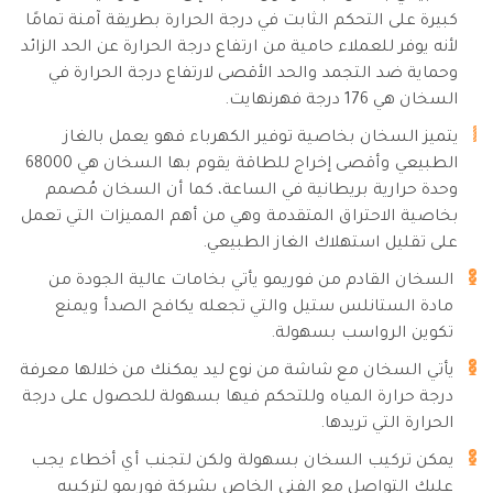
كبيرة على التحكم الثابت في درجة الحرارة بطريقة آمنة تمامًا
لأنه يوفر للعملاء حامية من ارتفاع درجة الحرارة عن الحد الزائد
وحماية ضد التجمد والحد الأقصى لارتفاع درجة الحرارة في
السخان هي 176 درجة فهرنهايت.
يتميز السخان بخاصية توفير الكهرباء فهو يعمل بالغاز
الطبيعي وأقصى إخراج للطاقة يقوم بها السخان هي 68000
وحدة حرارية بريطانية في الساعة، كما أن السخان مُصمم
بخاصية الاحتراق المتقدمة وهي من أهم المميزات التي تعمل
على تقليل استهلاك الغاز الطبيعي.
السخان القادم من فوريمو يأتي بخامات عالية الجودة من
مادة الستانلس ستيل والتي تجعله يكافح الصدأ ويمنع
تكوين الرواسب بسهولة.
يأتي السخان مع شاشة من نوع ليد يمكنك من خلالها معرفة
درجة حرارة المياه وللتحكم فيها بسهولة للحصول على درجة
الحرارة التي تريدها.
يمكن تركيب السخان بسهولة ولكن لتجنب أي أخطاء يجب
عليك التواصل مع الفني الخاص بشركة فوريمو لتركيبه