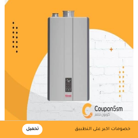
خصومات اكبر على التطبيق
تحميل
سخان ريناي الذي يعمل بالغاز هو افضل سخان ماء غاز السعودية ويأتي