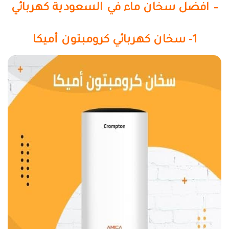
–
افضل سخان ماء في السعودية كهربائي
1- سخان كهربائي كرومبتون أميكا