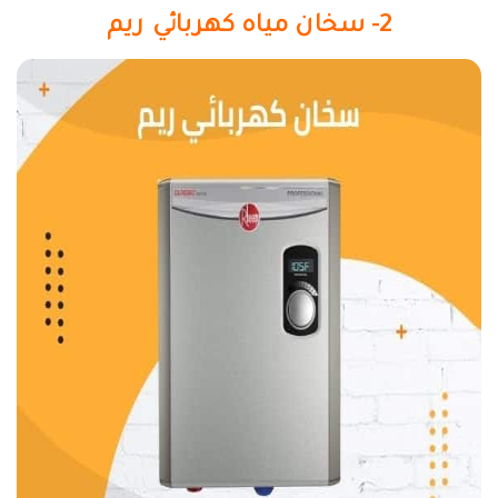
2- سخان مياه كهربائي ريم