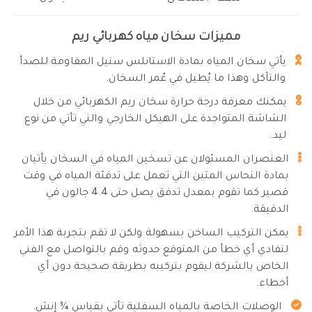
مميزات سخان مياه كهربائي ريم
يأتي سخان المياه بمادة الاستانلس ستيل المقاومة للصدأ
والتآكل وهذا ما يُطيل في عُمر السخان.
يمكنك معرفة درجة حرارة سخان ريم الكهربائي من خلال
الشاشة المتواجدة على الهيكل الخارجي والتي تأتي من نوع
ليد.
العنصران المسئولان عن تسخين المياه في السخان يأتيان
بمادة النحاس المتين التي تعمل على تدفئة المياه في وقت
قصير كما تقوم بمعدل تدفق يصل حتى 4.4 جالون في
الدقيقة.
يمكن التركيب الساخن بسهولة ولكن لا تقم بتجربة هذا الأمر
لتفادي أي خطأ من المتوقع حدوثه وقم بالتواصل مع الفني
الخاص بالشركة ليقوم بتركيبه بطريقة صحيحة دون أي
أخطاء.
الوصلات الخاصة بالمياه السفلية تأتي بقياس ¾ إنش.