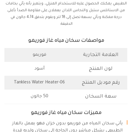
الطبيعي يمكنك الحصول عليه للاستخدام المنزلي، ويتميز بأنه يأتي بخامات
من الاستانلس ستيل والنحاس اللذان يعملان على مقاومة الصدأ بأعلى
درجة ممكنة ويأتي بسعة تصل إلى 18 لتر ويقوم بتدفق 4.74 جالون في
الدقيقة.
مواصفات سخان مياه غاز فوريمو
العلامة التجارية
فوريمو
لون المنتج
أسود
رقم موديل المنتج
Tankless Water Heater-06
سعة السخان
50 جالون
مميزات سخان مياه غاز فوريمو
يأتي سخان المياه من فوريمو بدون خزان فهو يعمل بالغاز
الطبيعي بشكل مباشر دون الحاجة إلى سخان ولديه قدرة