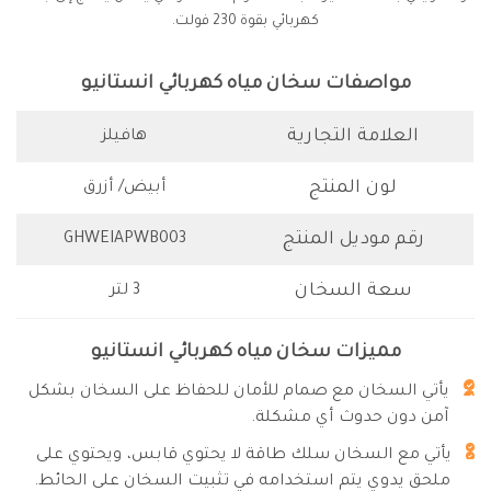
كهربائي بقوة 230 فولت.
مواصفات سخان مياه كهربائي انستانيو
العلامة التجارية
هافيلز
لون المنتج
أبيض/ أزرق
رقم موديل المنتج
GHWEIAPWB003
سعة السخان
3 لتر
مميزات سخان مياه كهربائي انستانيو
يأتي السخان مع صمام للأمان للحفاظ على السخان بشكل
آمن دون حدوث أي مشكلة.
يأتي مع السخان سلك طاقة لا يحتوي قابس، ويحتوي على
ملحق يدوي يتم استخدامه في تثبيت السخان على الحائط.