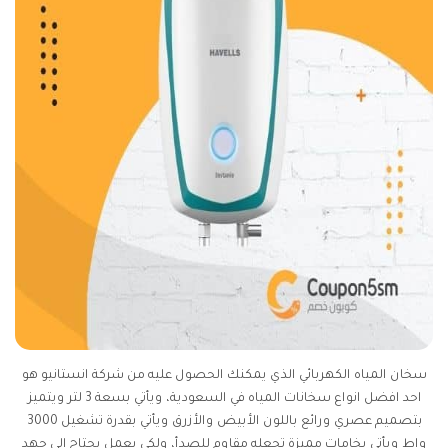
سخان المياه الكهربائي الذي يمكنك الحصول عليه من شركة انستانيو هو
احد افضل انواع سخانات المياه في السعودية، ويأتي بسعة 3 لتر ويتميز
بتصميم عصري ورائع باللون الأبيض والأزرق ويأتي بقدرة تشغيل 3000
واط ويأتي بخامات مميزة تجعله مقاوم للصدأ، ولكي يعمل يحتاج إلى جهد