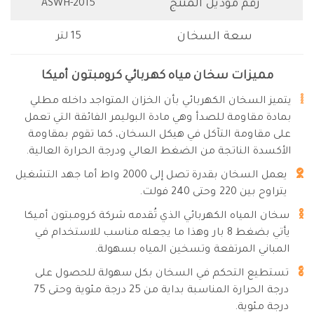
رقم موديل المنتج
‎ASWH-2015
سعة السخان
15 لتر
مميزات سخان مياه كهربائي كرومبتون أميكا
يتميز السخان الكهربائي بأن الخزان المتواجد داخله مطلي
بمادة مقاومة للصدأ وهي مادة البوليمر الفائقة التي تعمل
على مقاومة التآكل في هيكل السخان، كما تقوم بمقاومة
الأكسدة الناتجة من الضغط العالي ودرجة الحرارة العالية.
يعمل السخان بقدرة تصل إلى 2000 واط أما جهد التشغيل
يتراوح بين 220 وحتى 240 فولت.
سخان المياه الكهربائي الذي تُقدمه شركة كرومبتون أميكا
يأتي بضغط 8 بار وهذا ما يجعله مناسب للاستخدام في
المباني المرتفعة وتسخين المياه بسهولة.
تستطيع التحكم في السخان بكل سهولة للحصول على
درجة الحرارة المناسبة بداية من 25 درجة مئوية وحتى 75
درجة مئوية.