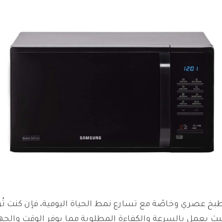
 مطبخ عصري وخاصًة مع تسارع نمط الحياة اليومية، فإن كنت ت
 حيث يعمل بالسرعة والكفاءة المطلوبة مما يوفر الوقت والج