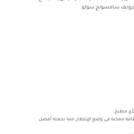
ميكرويف سامسونج سولو.
لأي مطبخ.
ًا استهلاك أقل طاقة ممكنة في وضع الإنتظار، مما يجعله أفضل