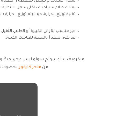
سهل الاستخدام فيمكن بضغطة زر صغيرة أن ت
يمتلك طلاء سيراميك داخلي سهل التنظيف ول
تقنية توزيع الحرارة، حيث يتم توزيع الحرار
غير مناسب للأواني الكبيرة أو الطهي الثقيل.
قد يكون صغيراً بالنسبة للعائلات الكبيرة.
ميكرويف سامسونج سولو ليس مجرد ميكرويف عا
من
متجر كارفور
بخصومات تصل الي 10%، أو يمكنك الحصول عل