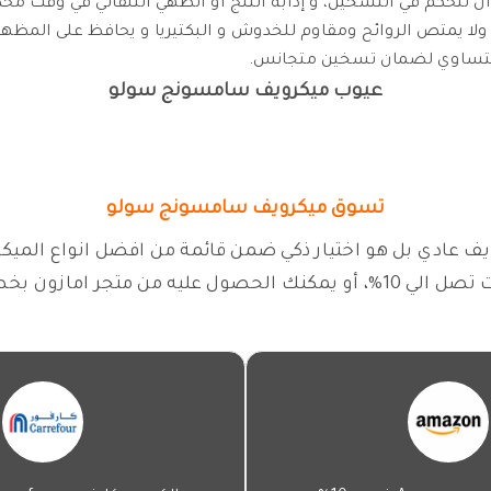
تحكم في التسخين، و إذابة الثلج أو الطهي التلقائي في وقت محد
ا يمتص الروائح ومقاوم للخدوش و البكتيريا و يحافظ على المظهر 
ة بالتساوي لضمان تسخين متجانس.
عيوب ميكرويف سامسونج سولو
تسوق ميكرويف سامسونج سولو
دي بل هو اختيار ذكي ضمن قائمة من افضل انواع الميكرويف
يه من متجر امازون بخصومات هائلة، اطلبه الان.