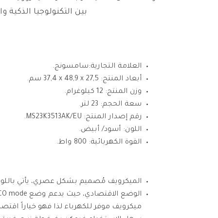
بين التكنولوجيا الذكية
العلامة التجارية:سامسونج.
أبعاد المنتج: ‎37,4 x 48,9 x 27,5 سم.
وزن المنتج: 12 كيلوغرام.
سعة الحجم: 23 لتر.
رقم إصدار المنتج: MS23K3513AK/EU.
اللون: أسود/ أبيض.
القوة الكهربائية: 800 واط.
الميكرويف مُصميم بشكل عصري، يأتي باللون 
ميكرويف موفر للكهرباء لذا فهو خياراً اقتصادي