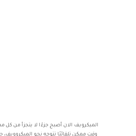
الميكرويف الان أصبح جزءًا لا يتجزأ من كل
وقت ممكن تلقائيًا تتوجه نحو الميكروويف،