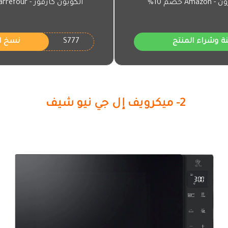
 خصم 10%
الكوبون كارفور - Carrefour خصم 10%
S777
ة وشراء المنتج
نسخ ا
2- ميكرويف إل جي نيو شيف