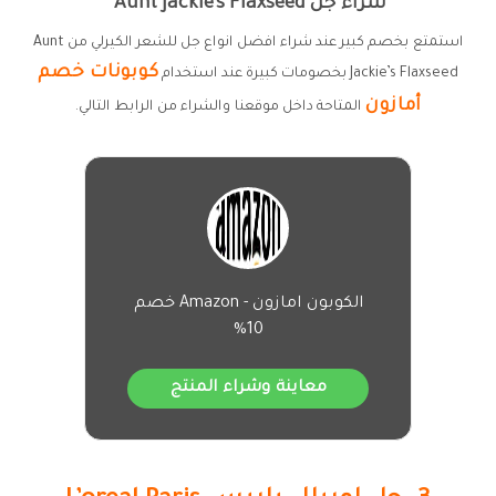
شراء جل Aunt Jackie’s Flaxseed
استمتع بخصم كبير عند شراء افضل انواع جل للشعر الكيرلي من Aunt
كوبونات خصم
Jackie’s Flaxseed بخصومات كبيرة عند استخدام
أمازون
المتاحة داخل موقعنا والشراء من الرابط التالي.
الكوبون امازون - Amazon خصم
10%
معاينة وشراء المنتج