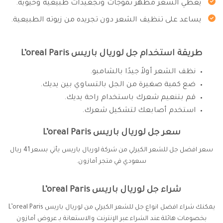
يُعطي الشعر مظهر تموجات وتجعيدات طبيعية وحيوية.
يساعد على تنظيف الشعر دون تجريده من زيوته الطبيعية.
طريقة استخدام جل لوريال باريس L’oreal Paris
نظف الشعر أولاً جيدًا بالشامبو.
ضع كمية صغيرة من الجل بالتساوي بين يديك.
قم بتنعيم شعرك باستخدام راحة يديك.
استخدم أصابعك لتشكيل شعرك.
سعر جل لوريال باريس L’oreal Paris
سعر افضل جل للشعر الكيرلي من شركة لوريال باريس يأتي بسعر 41 ريال
سعودي في متجر أمازون.
شراء جل لوريال باريس L’oreal Paris
يمكنك شراء افضل انواع جل للشعر الكيرلي من لوريال باريس L’oreal Paris
بخصومات هائلة عند الشراء عبر الإنترنت والاستعانة بـ عروض أمازون