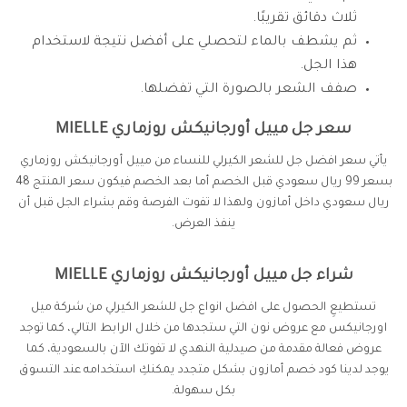
ثلاث دقائق تقريبًا.
ثم يشطف بالماء لتحصلي على أفضل نتيجة لاستخدام
هذا الجل.
صفف الشعر بالصورة التي تفضلها.
سعر جل مييل أورجانيكش روزماري MIELLE
يأتي سعر افضل جل للشعر الكيرلي للنساء من مييل أورجانيكش روزماري
بسعر 99 ريال سعودي قبل الخصم أما بعد الخصم فيكون سعر المنتج 48
ريال سعودي داخل أمازون ولهذا لا تفوت الفرصة وقم بشراء الجل قبل أن
ينفذ العرض.
شراء جل مييل أورجانيكش روزماري MIELLE
تستطيعِ الحصول على افضل انواع جل للشعر الكيرلي من شركة ميل
اورجانيكس مع عروض نون التي ستجدها من خلال الرابط التالي، كما توجد
عروض فعالة مقدمة من صيدلية النهدي لا تفوتك الآن بالسعودية، كما
يوجد لدينا كود خصم أمازون بشكل متجدد يمكنكِ استخدامه عند التسوق
بكل سهولة.