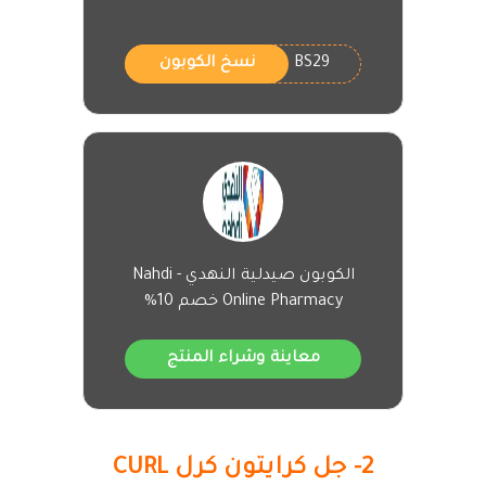
BS29
نسخ الكوبون
الكوبون صيدلية النهدي - Nahdi
Online Pharmacy خصم 10%
معاينة وشراء المنتج
2- جل كرايتون كرل CURL