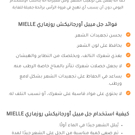
كما أنه يعمل على ترطيب الشعر، ومن مميزاته أنه يناسب الإستخدام
اليومي دون أن يسبب أي تهيج في فروة الرأس برائحة جميلة للغاية.
فوائد جل مييل أورجانيكش روزماري MIELLE
يحسن تجعيدات الشعر.
يحافظ على لون الشعر.
يغذي شعرك التالف، ويخلصك من التطاير والهيشان.
لا يجعل خصلات شعرك تتأثر بالمناخ خاصة الرطب منه.
يساعد في الحفاظ على تجعيدات الشعر بشكل لامع
ورطب.
لا يحتوي على مواد قاسية على شعرك، أو تسبب التلف له.
كيفية استخدام جل مييل أورجانيكش روزماري MIELLE
يُبلل الشعر جيدًا في الماء أولًا.
ثم ضعي كمية مناسبة من الجل على الشعر جيدًا لمدة