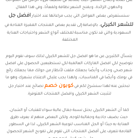
على صحة وجمال الشعر، حيث يساعد في تنظيف فروة الرأس من الشوائب
والدهون الزائدة، ويمنح الشعر نظافة ولمعانًا، وفي هذا المقال
افضل جل
سنستعرض بعض العوامل التي يجب مراعاتها عند اختيار
للشعر الكيرلي
، بالإضافة إلى تقديم بعض المنتجات المميزة المتاحة في
السعودية والتي قد تكون مناسبة لمختلف أنواع الشعر واحتياجات العناية
المختلفة.
يتسأل الكثيرين عن ما هو افضل جل للشعر الكيرلي لذلك سوف نقوم اليوم
بتوضيح لكي افضل الماركات العالمية لكي تستطيعين الحصول علي افضل
شعر صحي وجذاب وأيضًا يجعلك ملفت لأنظار من حولك مما يجعلك رائع
في يومك وأيضًا في المناسبات، ولهذا يجب عليكي الاعتناء بشعرك وهو ما
كوبون خصم
تبحثين عنه لهذا سنشرح لكم في
نصائح عند اختيار جل
لتثبيت الشعر الكيرلي وافضل المنتجات المتوفرة.
كما أن الشعر الكيرلي يحتل نسبة جمال عالية سواء للفتيات أو الشبان،
حيث يضيف جاذبية وجمالية للوجه، ولكن البعض منهم لا يعرف طرق
العناية به جيدًا أو الجل المناسب لنوعية الشعر الكيرلي، لذا في السطور
القادمة نتعرف على أفضل المنتجات التى تقوم على تمويج الشعر للحصول