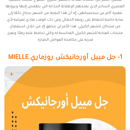
تفضل الكثير من النساء العناية بالشعر الكيرلي المموج بسبب مظهره
العصري الساحر الذي يمنحهم الإطلالة الجذابة التي يطمحن إليها ويرونها
معبرة أكثر عن شخصياتهن، إلا أن هذا النمط من الشعر يحتاج دائمًا إلى
عناية خاصة للحفاظ على رونقه الجمالي وفي ذات الوقت تفادي تعرضه لأي
من مشاكل للشعر الكيرلي، هذا الأمر لن يتحقق إلا من خلال استعمال
منتجات العناية للشعر الكيرلي المناسبة له والتي تحافظ عليه رطبًا وتعزز
قدرته على مكافحة العوامل الضارة.
1- جل مييل أورجانيكش روزماري MIELLE