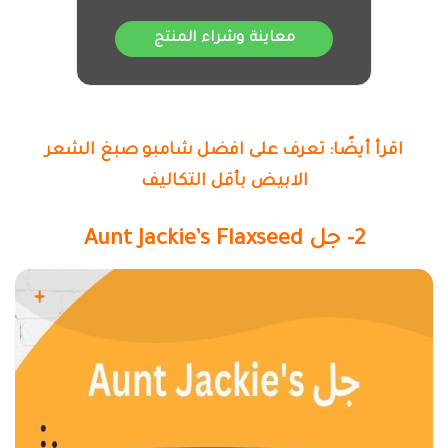
معاينة وشراء المنتج
اقرأ أيضًا: تعرف على افضل شامبو صبغ الشعر
الابيض بأقل التكاليف
2- جل Aunt Jackie’s Flaxseed