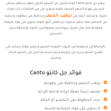
يتميز جل كانتو Cantu كونه افضل جل للشعر الكيرلي فهو يساهم بشكل
كبير علي تقوية الشعر المجعد لكونه يحتوي على من المكونات ذات فوائد
ترطيب الشعر
كثيرة، ويساعد أيضًا على
ويحافظ على مظهره ويحميه
من التجاعيد مما يجعل شعرك ذو لمعان أنيق لكونه يحتوي على مواد مرطبة
ومغذية مثل بولي فينيل بيروليدون وفينوكسي يثانول وإيثيلهكسيل
جليسرين.
بالإضافة إلي مجموعة من الزيوت المفيدة للشعر ويتميز بكونه يساعد على
تمويج الشعر ويزيد من مرونته ويتم استخدام الجل على الشعر الجاف
مباشرة.
فوائد جل كانتو Cantu
يرطب الشعر ويحافظ على رطوبته.
يضيف تثبيتًا خفيفًا لزيادة قابلية الإدارة.
يحدد الخطوط دون التكسير أو الحكة.
لا يحتوي على مواد كيميائية قاسية.