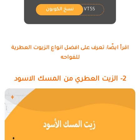
VT5S
نسخ الكوبون
اقرأ ايضًا: تعرف على افضل انواع الزيوت العطرية
للفواحه
2- الزيت العطري من المسك الاسود