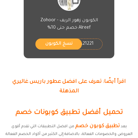
الكوبون زهور الريف - Zohoor
Alreef خصم حتى 10%
ZA21221
نسخ الكوبون
اقرأ أيضًا: تعرف على افضل عطور باريس غاليري
المذهلة
تحميل أفضل تطبيق كوبونات خصم
تطبيق كوبون خصم
يعد
من افضل التطبيقات التي تقدم أقوى
العروض والخصومات الفعالة، بالاضافة إلى الكثير من أكواد الخصم الفعالة