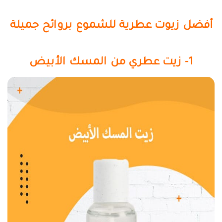
أفضل زيوت عطرية للشموع بروائح جميلة
1- زيت عطري من المسك الأبيض