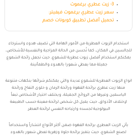
3- زيت عطري برغموث
سعر زيت عطري برغموث فيفيتر:
تحميل أفضل تطبيق كوبونات خصم
استخدام الزيوت العطرية من الأمور الهامة التي تضيف هدوء واسترخاء
للجالسين في المكان، كما تُحسن من الحالة المزاجية والنفسية للأشخاص،
يمكنكم استخدام أفضل زيوت عطرية للشموع، حيث تجعل رائحة الشموع
جميلة مما يعطي شعورا بالهدوء والطمأنينة.
انواع الزيوت العطرية للشموع عديدة والتي يمكنكم شرائها بنكهات متنوعة
منها زيت عطري برائحة القهوة ورائحة الرمان و حلوى التفاح ورائحة
الياسمين وغيرها من الروائح الجميلة، ويختلف اختيار الأشخاص تبعاً
لإختلاف الأذواق، حيث يميل كل شخص لرائحة معينة حسب الطبيعة
البيولوجية لجسده وارتياحه النفسي لرائحة العطر.
يأتي الزيت العطري برائحة القهوة ضمن أكثر الأنواع انتشاراً واستخداماً
لصنع الشموع، حيث يتميز برائحة حلوة وزهرية تعطي شعور بالهدوء