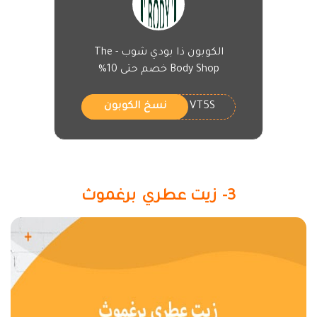
الكوبون ذا بودي شوب - The
Body Shop خصم حتى 10%
VT5S
نسخ الكوبون
3- زيت عطري برغموث