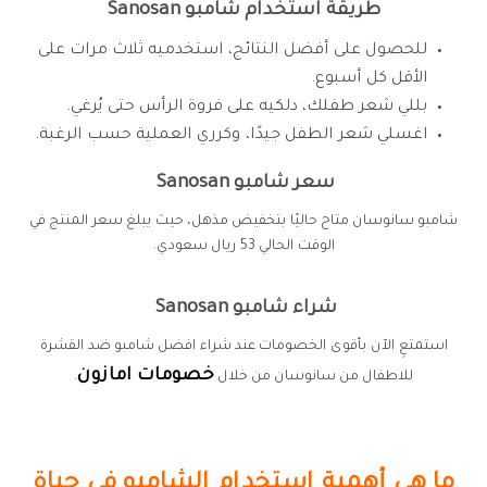
طريقة استخدام شامبو Sanosan
للحصول على أفضل النتائج، استخدميه ثلاث مرات على
الأقل كل أسبوع.
بللي شعر طفلك، دلكيه على فروة الرأس حتى يُرغي.
اغسلي شعر الطفل جيدًا، وكرري العملية حسب الرغبة.
سعر شامبو Sanosan
شامبو سانوسان متاح حاليًا بتخفيض مذهل، حيث يبلغ سعر المنتج في
الوقت الحالي 53 ريال سعودي.
شراء شامبو Sanosan
استمتعِ الآن بأقوى الخصومات عند شراء افضل شامبو ضد القشرة
خصومات امازون
للاطفال من سانوسان من خلال
.
ما هي أهمية استخدام الشامبو في حياة