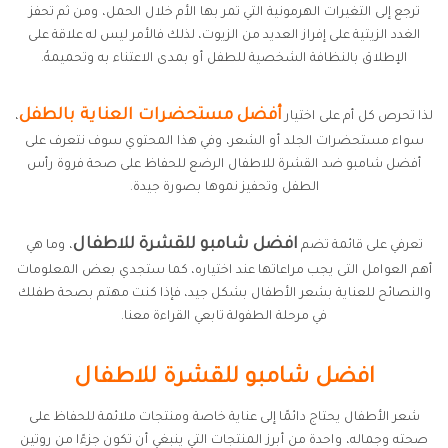
ترجع إلى التغيرات الهرمونية التي تمر بها الأم خلال الحمل، ومن ثم تحفز
الغدد الزيتية على إفراز العديد من الزيوت، لذلك فالأمر ليس له علاقة على
الإطلاق بالنظافة الشخصية للطفل أو بمدى الاعتناء به وتحميمهُ.
أفضل مستحضرات العناية بالطفل
لذا تحرص كل أم على اختيار
،
سواء مستحضرات الجلد أو الشعر، وفي هذا المحتوي سوف نتعرف على
أفضل شامبو ضد القشرة للاطفال الرضع للحفاظ على صحة فروة رأس
الطفل وتحفيز نموها بصورة جيدة.
افضل شامبو للقشرة للاطفال
تعرفي على قائمة تضم
، وما هي
أهم العوامل التى يجب مراعاتها عند اختياره، كما ستجدي بعض المعلومات
والنصائح للعناية بشعر الأطفال بشكل جيد، فإذا كنت مهتم بصحة طفلك
في مرحلة الطفولة تابعي القراءة معنا.
افضل شامبو للقشرة للاطفال
شعر الأطفال يحتاج دائمًا إلى عناية خاصة ومنتجات ملائمة للحفاظ على
صحته وجماله، واحدة من أبرز المنتجات التي ينبغي أن تكون جزءًا من روتين