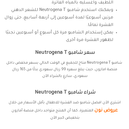
اللطيف واغسليه بالمياه الفاترة.
ويمكنك استخدم شامبو Neutrogena T للشعر الدهني
مرتين أسبوعيًا لمدة أسبوعين إلى أربعة أسابيع، حتى زوال
القشرة تمامًا.
يمكن إستخدام الشامبو مرة كل أسبوع أو أسبوعين تجنبًا
لظهور القشرة مرة أخرى.
سعر شامبو Neutrogena T
شامبو Neutrogena T متاح للجميع في الوقت الحالي بسعر مخفض داخل
منصة امازون، حيث يبلغ سعره 99 ريال سعودي بدلًا من 165 ريال
سعودي، سارعِ بالشراء الآن.
شراء شامبو Neutrogena T
اشتري الآن افضل شامبو ضد القشرة للاطفال بأقل الأسعار من خلال
عروض نون
المتميزة، كما أن المنتج متواجد داخل منصة أمازون
بتخفيض كبير الآن.