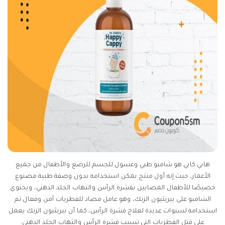
هابي كابي هو شامبو طبي وغسول للجسم للرضع والأطفال من جميع
الأعمار، حيث إنه أول منتج يمكن استخدامه بدون وصفة طبية مصنوع
خصيصًا للأطفال المصابين بقشرة الرأس والتهاب الجلد الدهني، ويحتوي
الشامبو على بيريثيون الزنك، وهو عامل مضاد للفطريات آمن وفعال تم
استخدامه لسنوات عديدة لعلاج قشرة الرأس، كما أن بيريثيون الزنك يعمل
على قتل الفطريات التي تسبب قشرة الرأس والتهاب الجلد الدهني.