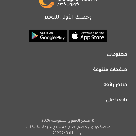
وجهتك الأولى للتوفير
معلومات
من نحن
صفحات متنوعة
اتصل بنا
تطبيق كوبون خصم
اعلن معنا
متاجر رائجة
عروض اليوم
سياسة الخصوصية
كود خصم نون
تابعنا على
فريق عمل كوبون خصم
كود خصم نمشي
انستجرام
كود خصم اي هيرب
يوتيوب
© جميع الحقوق محفوظة 2026
كود خصم كارفور
تويتر
منصة كوبون خصم إحدى مشاريع
شركة الخانة نت
تخفيضات امازون
س.ت 2326243.01