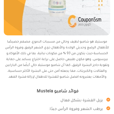
موستيلا هو شامبو لطيف وخالي من مسببات الدموع، مصمم خصيصًا
للأطفال الرضع وحديثي الولادة والأطفال ذوي الشعر الرقيق وفروة الرأس
الحساسة حيث يتكون من 93 % من مكونات نباتية، بما في ذلك الأفوكادو
بيرسيوس، وهو مكون طبيعي حاصل على براءة اختراع يساعد على حماية
وتقوية حاجز البشرة الرقيق، كما أن شامبو موستيلا خالي أيضًا من البارابين
والفثالات والكبريتات، مما يجعله آمن حتى على البشرة الأكثر حساسية،
والأمهات يعتبرونه افضل شامبو للقشرة للاطفال لإزالة قشرة المهد.
فوائد شامبو Mustela
يزيل القشرة بشكل فعال.
يرطب الشعر وفروة الرأس جيدًا.