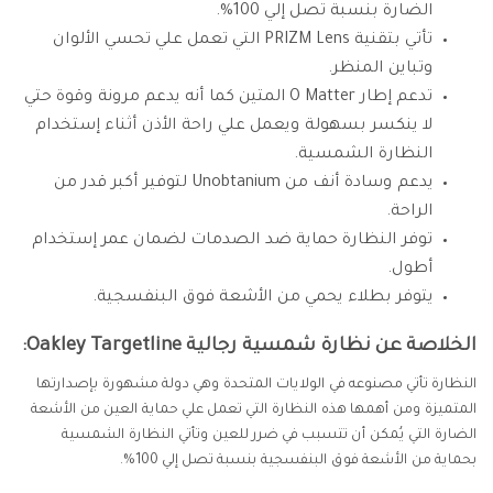
الضارة بنسبة تصل إلي 100%.
تأتي بتقنية PRIZM Lens التي تعمل علي تحسي الألوان
وتباين المنظر.
تدعم إطار O Matter المتين كما أنه يدعم مرونة وقوة حتي
لا ينكسر بسهولة ويعمل علي راحة الأذن أثناء إستخدام
النظارة الشمسية.
يدعم وسادة أنف من Unobtanium لتوفير أكبر قدر من
الراحة.
توفر النظارة حماية ضد الصدمات لضمان عمر إستخدام
أطول.
يتوفر بطلاء يحمي من الأشعة فوق البنفسجية.
الخلاصة عن نظارة شمسية رجالية Oakley Targetline:
النظارة تأتي مصنوعه في الولايات المتحدة وهي دولة مشهورة بإصدارتها
المتميزة ومن أهمها هذه النظارة التي تعمل علي حماية العين من الأشعة
الضارة التي يُمكن أن تتسبب في ضرر للعين وتأتي النظارة الشمسية
بحماية من الأشعة فوق البنفسجية بنسبة تصل إلي 100%.