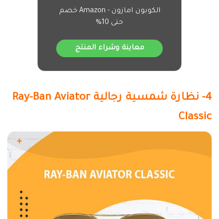
الكوبون امازون - Amazon خصم
حتى 10%
معاينة وشراء المنتج
4- نظارة شمسية رجالية Ray-Ban Aviator
Classic