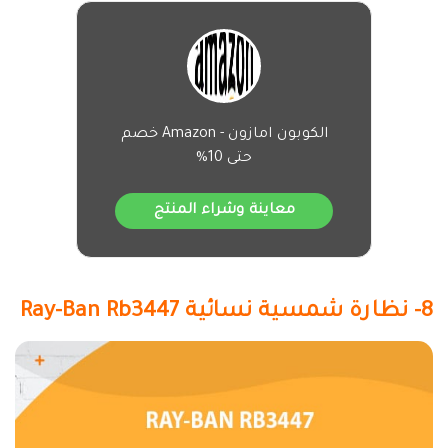
الكوبون امازون - Amazon خصم
حتى 10%
معاينة وشراء المنتج
8- نظارة شمسية نسائية Ray-Ban Rb3447