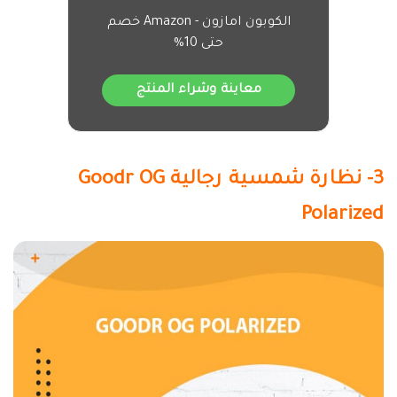
الكوبون امازون - Amazon خصم
حتى 10%
معاينة وشراء المنتج
3- نظارة شمسية رجالية Goodr OG
Polarized