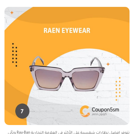
تتوفر افضل نظارات شمسية علي الأكثر في العلامة التجارية Ray-Ban وتأتي