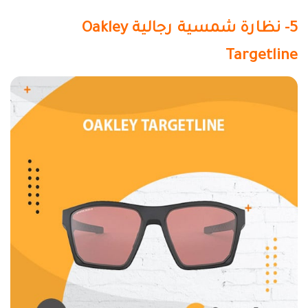
5- نظارة شمسية رجالية Oakley
Targetline