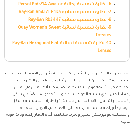
6- نظارة شمسية رجالية Persol Po0714 Aviator
7- نظارة شمسية نسائية Ray-Ban Rb4171 Erika
8- نظارة شمسية نسائية Ray-Ban Rb3447
9- نظارة شمسية نسائية Quay Women’s Sweet
Dreams
10- نظارة شمسية نسائية Ray-Ban Hexagonal Flat
Lenses
تعد نظارات الشمس من الأشياء المستخدمة كثيراً في العصر الحديث حيث
يستخدمونها الكثير من النساء والرجال أثناء خروجهم في النهار حيث
تحميهم من الأشعه فوق البنفسجية الضارة كما أنها تعمل علي تقليل
إجهاد العين الذي يسببة الهواء الشديد ويستخدمونها أيضاً علي شكل
إكسسوار لتكتمل أناقة الملابس حيث تتوفر نظارات الشمسية بأشكل
أنيقة جداً ورائعة بالإضافة إلي أنها تأتي بالعديد من الألوان المتعددة
والمختلفة لتوفير شكل متميز وتجربة مشاهدة أثناء النهار رائعة وذات جودة
عالية.