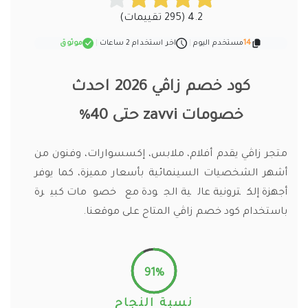
4.2 (295 تقييمات)
14
مستخدم اليوم
|
اخر استخدام 2 ساعات
|
موثوق
كود خصم زاڤي
2026 احدث
خصومات
zavvi حتى 40%
متجر زاڤي يقدم أفلام، ملابس، إكسسوارات، وفنون من
أشهر الشخصيات السينمائية بأسعار مميزة، كما يوفر
أجهزة إلكترونية عالية الجودة مع خصومات كبيرة
باستخدام كود خصم زاڤي المتاح على موقعنا.
91%
نسبة النجاح