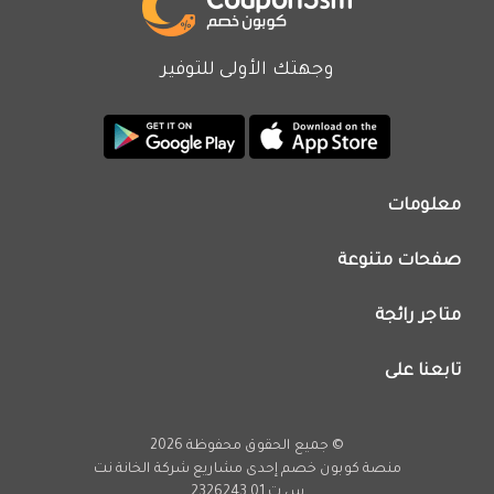
وجهتك الأولى للتوفير
معلومات
من نحن
صفحات متنوعة
اتصل بنا
تطبيق كوبون خصم
اعلن معنا
متاجر رائجة
عروض اليوم
سياسة الخصوصية
كود خصم نون
تابعنا على
فريق عمل كوبون خصم
كود خصم نمشي
انستجرام
كود خصم اي هيرب
يوتيوب
© جميع الحقوق محفوظة 2026
كود خصم كارفور
تويتر
منصة كوبون خصم إحدى مشاريع
شركة الخانة نت
تخفيضات امازون
س.ت 2326243.01