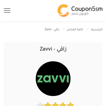
زاڤي - Zavvi
الرئيسية
كافة المتاجر
زاڤي - Zavvi