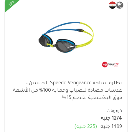
15%
نظارة سباحة Speedo Vengeance للجنسين –
عدسات مضادة للضباب وحماية 100% من الأشعة
فوق البنفسجية بخصم 15%!
كوبونات
1274 جنيه
1499 جنيه
(225 جنيه)