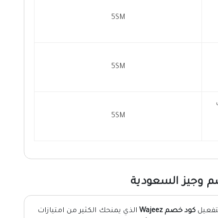
5SM
5SM
ت
5SM
بتفعيل
كود خصم Wajeez
الذي يمنحك الكثير من امتيازات