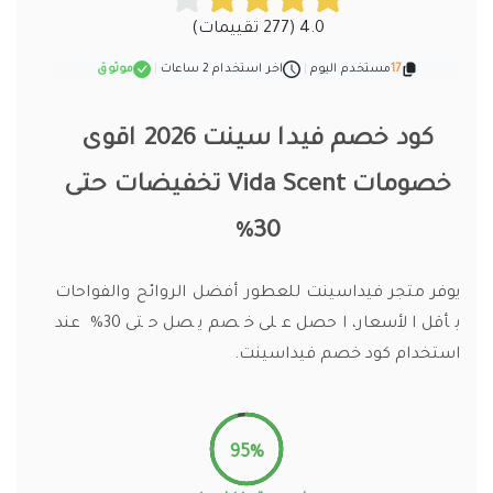
4.0 (277 تقييمات)
17
مستخدم اليوم
|
اخر استخدام 2 ساعات
|
موثوق
كود خصم فيدا سينت 2026 اقوى
خصومات Vida Scent تخفيضات حتى
30%
يوفر متجر فيداسينت للعطور أفضل الروائح والفواحات
بأقل الأسعار، احصل على خصم يصل حتى 30% عند
استخدام كود خصم فيداسينت.
95%