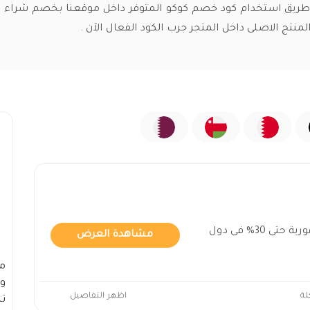
ريق استخدام كود خصم كوكو المتوفر داخل موقعنا بخصم شراء 
كود متجر كوكو بتخفيضات فورية حتى 30% فى دول
مشاهدة العرض
م
وا
لة
اظهر التفاصيل
ت