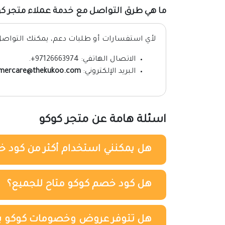
ما هي طرق التواصل مع خدمة عملاء متجر ك
لأي استفسارات أو طلبات دعم، يمكنك التواصل م
الاتصال الهاتفي: 97126663974+.
البريد الإلكتروني:
mercare@thekukoo.com.
اسئلة هامة عن متجر كوكو
هل يمكنني استخدام أكثر من كود خ
هل كود خصم كوكو متاح للجميع؟
هل تتوفر عروض وخصومات كوكو با