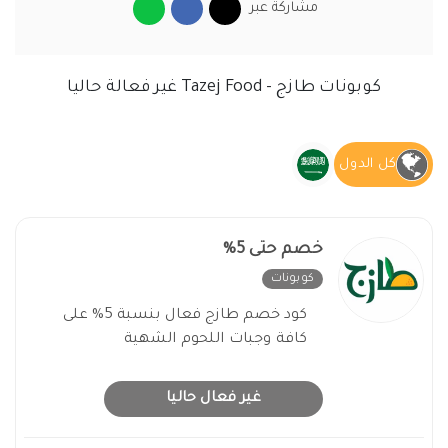
مشاركة عبر
كوبونات طازج - Tazej Food غير فعالة حاليا
كل الدول
خصم حتى 5%
كوبونات
غير فعال
كود خصم طازج فعال بنسبة 5% على
كافة وجبات اللحوم الشهية
غير فعال حاليا