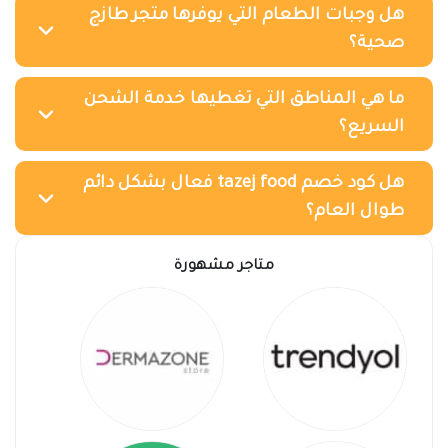
هل وجبات الطعام التي يوفرها متجر طازج
صحية؟
ما هي المناطق التي تغطيها خدمة الشحن
السريع؟
هل كود خصم tazej food فعال بشكل دائم
طوال العام؟
متاجر مشهورة