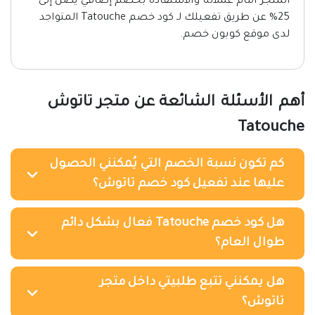
المتجر أمام عملائه والاستفادة بخصم إضافي يصل إلى
25% عن طريق تفعيلك لـ كود خصم Tatouche المتواجد
لدى موقع كوبون خصم.
أهم الأسئلة الشائعة عن متجر تاتوش
Tatouche
كم تكون نسبة الخصم التي يُمكنني الحصول
عليها عند تفعيل كود خصم تاتوش؟
هل كود خصم Tatouche فعال بشكل دائم
طوال العام؟
هل يمكنني تتبع طلبيتي داخل متجر
تاتوش؟