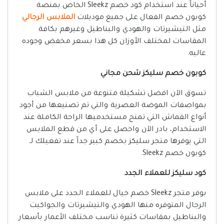
أحياناً عند استخدام كود خصم Sleekz الخاص بمنصة
كوبون خصم الفعال على جميع موديلات
الملابس الرجالي
مثل التيشيرتات والهودي والبناطيل وغيرهم بكافة
المقاسات لمختلف الأوزان كل هذا بسعر مخفض وجوده
عاليه.
كوبون خصم سليكز شحن مجاني
تسوق الآن افضل تشكيلة متنوعة من ملابس الشباب
بمواصفات الموضة العصرية والتي تم تصنيعها من أجود
أنواع القماش التي تمنح مستخدميها الراحة الكاملة عند
الاستخدام، بادر الآن واحصل على أي من قطع الملابس
التي يوفرها متجر سليكز بخصم كبير جداً عند تفعيلك لـ
كوبون خصم Sleekz.
كود سليكز للعملاء الجدد
بوفر متجر Sleekz خصم خيال للعملاء الجدد على ملابس
الرجال المتوفره منها الهودي والتيشيرتات والجواكيت
والبناطيل بمقاسات كثيرة تناسب مختلف الأعمار بأسعار