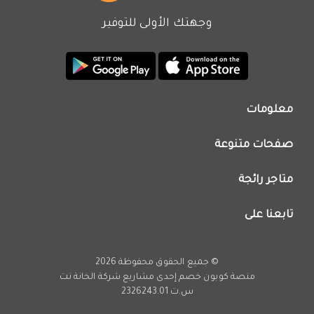
وجهتك الأولى للتوفير
معلومات
من نحن
صفحات متنوعة
اتصل بنا
تطبيق كوبون خصم
اعلن معنا
متاجر رائجة
عروض اليوم
سياسة الخصوصية
كود خصم نون
تابعنا على
فريق عمل كوبون خصم
كود خصم نمشي
انستجرام
كود خصم اي هيرب
يوتيوب
© جميع الحقوق محفوظة 2026
كود خصم كارفور
تويتر
منصة كوبون خصم إحدى مشاريع
شركة الخانة نت
تخفيضات امازون
س.ت 2326243.01
فيسبوك
عروض فارفيتش