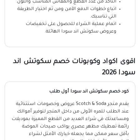
التأكد من عدد القطع والمقاس المناسب واللون.
اتباع خطوات الدفع الآمن ومن ثم اختيار الطريقة
التي تناسبك.
اتمام عملية الشراء للحصول على تخفيضات
وعروض سكوتش اند سودا الهائلة.
اقوى اكواد وكوبونات خصم سكوتش اند
سودا 2026
كود خصم سكوتش اند سودا أول طلب
يقدم متجر Scotch & Soda عروض وخصومات استثنائية
عند الطلب للمره الأولى من داخل المتجر لتوفير أموالك
ومساعدتك في شراء العديد من القطع المميزة بموديلات
رائعة تعطيك مظهر عصري يواكب صيحات الموضة
بأقل سعر ممكن مما يجعله خيارك الأمثل لشراء