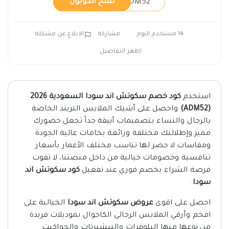
ADM52
نسخ الكوبون
14 مستخدم اليوم
مشاركة
الابلاغ عن مشكلة
اظهر التفاصيل
استخدم
كود خصم سكوتش اند سودا السعودية 2026
(ADM52)
واحصل على أشيك الملابس التريند الخاصة
بالرجال والنساء بتصميمات أنيقة جداً تجعل حضورك
مميز وإطلالتك مختلفة ورائعة بخامات عالية الجودة
ومقاسات لا حصر لها تناسب مختلف الأعمار بأسعار
تنافسية وخصومات خيالية من داخل منصتنا، لا تفوت
فرصة الشراء بخصم فوري عند تفعيل
كود سكوتش اند
سودا
.
احصل على اقوى
عروض سكوتش اند سودا
الخيالية على
افخم وأرقي الملابس الرجالي الكاجوال بموديلات فريدة
من نوعها منها البلوفرات والتيشيرتات والجواكيت