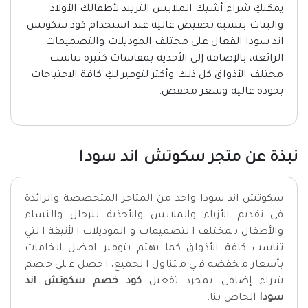
يمكنكِ شراء أشيك الملابس التريند لأطفالك الأولاد
والبنات بنسبة تخفيض عالية عند استخدام كود سكوتش
اند سودا الفعال على مختلف الموديلات والتصميمات
الرائعة، بالإضافة إلى الأحذية بمقاسات كثيرة تناسب
مختلف الأذواق كل ذلك وأكثر لتوفير لكِ كافة الاحتياجات
بحودة عالية وسعر مخفض.
نبذة عن متجر سكوتش اند سودا
سكوتش اند سودا واحد من المتاجر المتخصصة والرائدة
في تقديم الأزياء والملابس والأحذية للرجال والنساء
والأطفال بمختلف التصميمات والموديلات الأنيقة التي
تناسب كافة الأذواق كما يهتم بتوفير افضل الخامات
بأسعار مخفضه في متناول الجميع، احصل على خصم
شراء إضافي بمجرد تفعيل
كود خصم سكوتش اند
سودا
الخاص بنا.