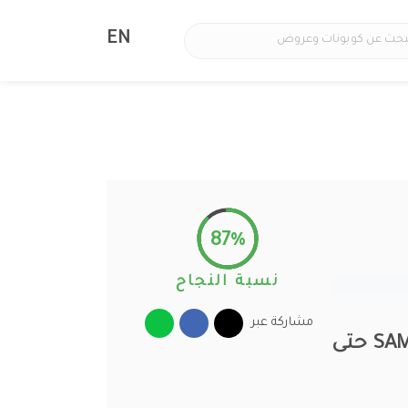
EN
87%
نسبة النجاح
مشاركة عبر
كود خصم سام بوتيك 2026 احدث كوبونات واكواد SAM Boutiq حتى