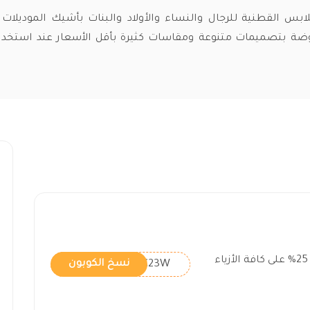
س القطنية للرجال والنساء والأولاد والبنات بأشيك الموديلات ا
ضة بتصميمات متنوعة ومقاسات كثيرة بأقل الأسعار عند استخد
كود ريفرز وورلد فعال بقيمة 25% على كافة الأزياء
AC23W
نسخ الكوبون