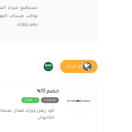
تستطيع شراء الملاب
تواكب صيحات المو
ريفرز وورلد.
كل الدول
خصم 15%
كوبونات
فعال
الكاجوال