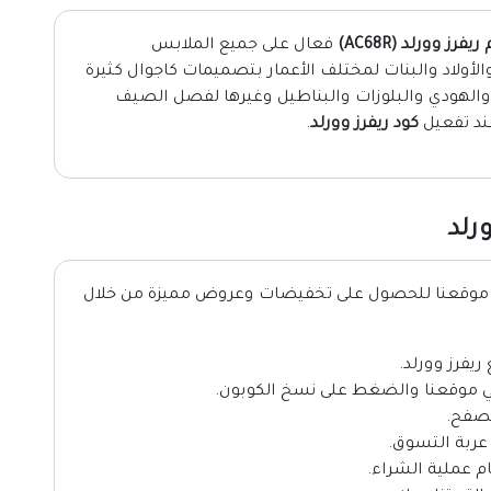
رز وورلد (AC68R)
فعال على جميع الملابس
الأولاد والبنات لمختلف الأعمار بتصميمات كاجوال كثيرة
 والهودي والبلوزات والبناطيل وغيرها لفصل الصيف
كود ريفرز وورلد
.
رلد
ن موقعنا للحصول على تخفيضات وعروض مميزة من خلال
يفرز وورلد.
ي موقعنا والضغط على نسخ الكوبون.
تصفح.
عربة التسوق.
م عملية الشراء.