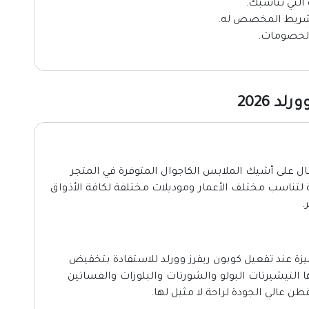
 التي تناسبك.
الخصومات.
 2026
لى أقوى كود خصم Rivers World الفعال على أشيك الملابس الكاجوال المتوفرة في المتجر
ة لتناسب مختلف الأعمار وموديلات مختلفة لكافة الأذواق
.
عند تفعيل كوبون ريفرز وورلد للاستفادة بتخفيض
 التيشيرتات البولو والشورتات والبلوزات والفساتين
ن عالي الجودة لراحة لا مثيل لها.