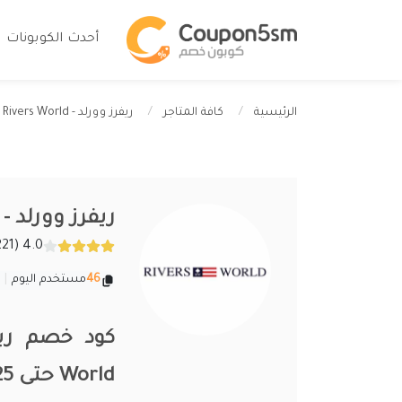
أحدث الكوبونات
ريفرز وورلد - Rivers World
الرئيسية
كافة المتاجر
ريفرز وورلد - Rivers World
4.0 (221 تقييمات)
46
مستخدم اليوم
|
كود خصم ري
World حتى 25%