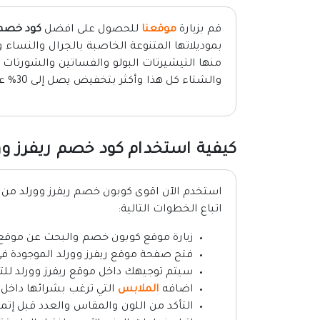
قم بزيارة
موقعنا
للحصول على افضل
كود خصم ريف
بموديلاتها المتنوعة الخاصبة بالجرال والنساء و
منها التيشيرتات البولو والفساتين والشورتات
والشتاء كل هذا وأكثر بتخفيض يصل إلى 30% عند تفعيل
كيفية استخدام كود خصم ريفرز وو
استخدم الآن اقوى كوبون خصم ريفرز وورلد م
اتباع الخطوات التالية:
زيارة موقع كوبون خصم والبحث عن موقع ر
فتح صفحة موقع ريفرز وورلد الموجودة ف
سيتم توجيهك داخل موقع ريفرز وورلد لل
اضافه
الملابس
التي ترغب بشرائها داخل 
التأكد من اللون والمقاس والعدد قبل إتما