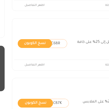
لة
اظهر التفاصيل
كوبون ريفرز وورلد خصم يصل إلى 25% على كافة
AC68R
نسخ الكوبون
لة
اظهر التفاصيل
خصومات ريفرز وورلد حتى 20% على الملابس
AC87K
نسخ الكوبون