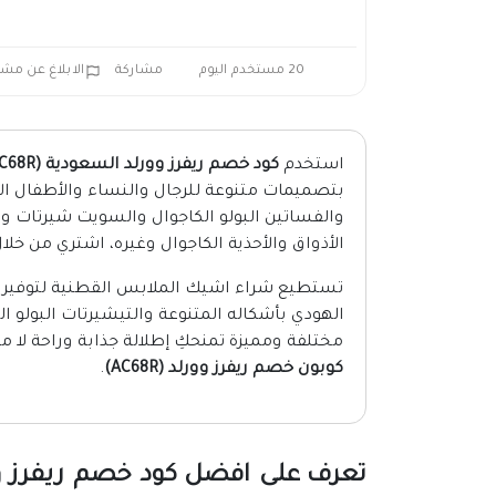
20 مستخدم اليوم
مشاركة
الابلاغ عن مش
استخدم
كود خصم ريفرز وورلد السعودية (AC68R) 2026
بتصميمات متنوعة للرجال والنساء والأطفال الأو
والفساتين البولو الكاجوال والسويت شيرتات 
الأذواق والأحذية الكاجوال وغيره، اشتري من خلا
تستطيع شراء اشيك الملابس القطنية لتوفير ال
الهودي بأشكاله المتنوعة والتيشيرتات البولو 
مختلفة ومميزة تمنحكِ إطلالة جذابة وراحة لا 
كوبون خصم ريفرز وورلد (AC68R)
.
تعرف على افضل كود خصم ريفرز وورلد