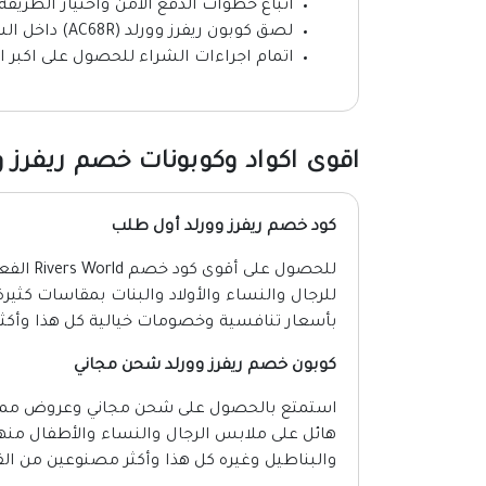
اتباع خطوات الدفع الآمن واختيار الطريقة
لصق كوبون ريفرز وورلد (AC68R) داخل الشريط المخصص له.
اتمام اجراءات الشراء للحصول على اكبر 
اقوى اكواد وكوبونات خصم ريفرز وورلد
كود خصم ريفرز وورلد أول طلب
للحصول ع
للرجال والنساء والأولاد والبنات بمقاسات كثير
بأسعار تنافسية وخصومات خيالية كل هذا وأكثر
كوبون خصم ريفرز وورلد شحن مجاني
استمتع بالحصول على شحن مجاني وعروض مميزة 
هائل على ملابس الرجال والنساء والأطفال منها
والبناطيل وغيره كل هذا وأكثر مصنوعين من القط