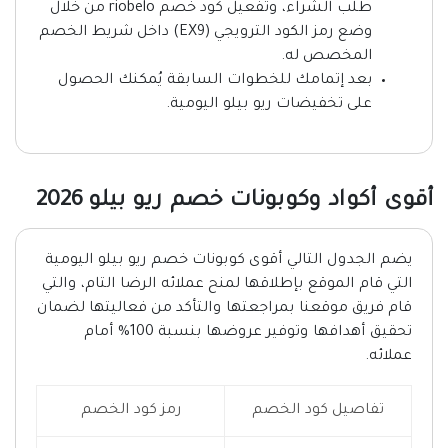
طلب الشراء، وتفعيل كود خصم riobelo من خلال
وضع رمز الكود الترويجي (EX9) داخل شريط الخصم
المخصص له.
بعد إتمامك للخطوات السابقة يُمكنك الحصول
على تخفيضات ريو بيلو اليومية.
أقوى أكواد وكوبونات خصم ريو بيلو 2026
يضم الجدول التالي أقوى كوبونات خصم ريو بيلو اليومية
التي قام الموقع بإطلاقها لمنح عملائه الرضا التام، والتي
قام فريق موقعنا بمراجعتها والتأكد من فعاليتها لضمان
تحقيق أهدافها وتوفير عروضها بنسبة 100% أمام
عملائه.
تفاصيل كود الخصم
رمز كود الخصم