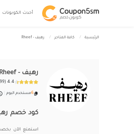
أحدث الكوبونات
رهيف - Rheef
الرئيسية
كافة المتاجر
رهيف - Rheef
4.4 (299 تقييمات)
6
مستخدم اليوم
|
كود خصم رهيف 2026 اقوى اكواد وكوبونات eef