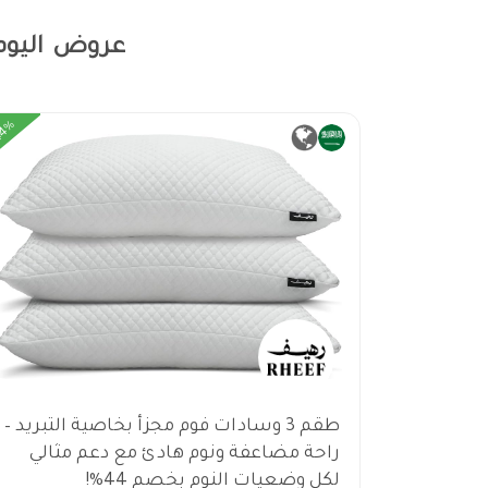
عروض اليوم من
44%
43%
تين رهيف
طقم 3 وسادات فوم مجزأ بخاصية التبريد –
افظ على
راحة مضاعفة ونوم هادئ مع دعم مثالي
لكل وضعيات النوم بخصم 44%!