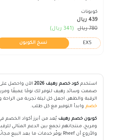
كوبونات
439 ريال
780 ريال
(341 ريال)
EX5
نسخ الكوبون
استخدم
كود خصم رهيف 2026
صممت وسائد رهيف لتوفر لك نومًا عميقًا وم
الرقبة والظهر، اجعل كل ليلة تجربة من الراحة
خصم
وابدأ التوفير مع كل طلب.
كوبون خصم رهيف
يُعد من أبرز أكواد الخصم ف
ومريح، منتجاتهم تجمع بين الدعم المثالي للرقب
والأروع أن Rheef يوفّر خدمات ما بعد البيع مجانًا، لـ تجربة تسوق تجمع بين الجودة والراحة والتوفير.