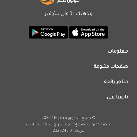
وجهتك الأولى للتوفير
معلومات
من نحن
صفحات متنوعة
اتصل بنا
تطبيق كوبون خصم
اعلن معنا
متاجر رائجة
عروض اليوم
سياسة الخصوصية
كود خصم نون
تابعنا على
فريق عمل كوبون خصم
كود خصم نمشي
انستجرام
كود خصم اي هيرب
يوتيوب
© جميع الحقوق محفوظة 2026
كود خصم كارفور
تويتر
منصة كوبون خصم إحدى مشاريع
شركة الخانة نت
تخفيضات امازون
س.ت 2326243.01
فيسبوك