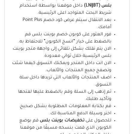
بلس (LNIJBT)
داخل موقعنا بواسطة استخدام
شريط البحث المتواجد اعلى الرئيسية.
بعد الانتقال سيتم عرض كود خصم Point Plus
أمامك.
فور العثور على كوبون خصم بوينت بلس قم
بالضغط على خيار “انسخ الكوبون” للاحتفاظ به.
الان يتم نقلك بشكل تلقائي إلى واجهة متجر بوينت
بلس الرئيسية خلال ثواني معدودة.
الان انت داخل المتجر ويمكنك التسوق كيفما شئت
وتصفح جميع المنتجات والألعاب.
اضف المنتجات والألعاب التي تريدها داخل سلة
التسوق.
ثم إذهب إلى السلة وقم بالضغط عليها لفتحها
وتأكيد طلبك.
قم بكتابة المعلومات المطلوبة بشكل صحيح.
اختر وسيلة الدفع المناسبة لك.
للحصول على
تخفيضات بوينت بلس
قم بوضع
الكوبون الذي قمت بنسخه مسبقًا من موقعنا