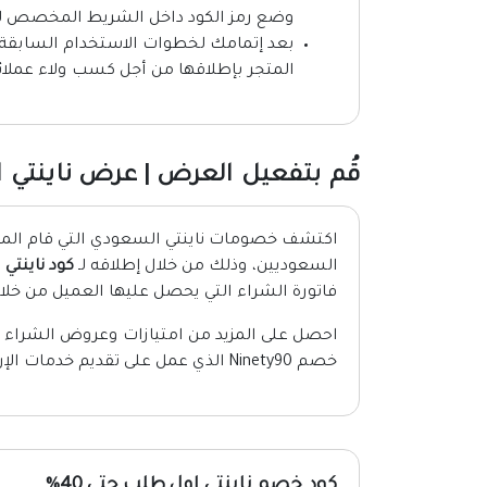
وضع رمز الكود داخل الشريط المخصص ل
بعد إتمامك لخطوات الاستخدام السابقة ي
المتجر بإطلاقها من أجل كسب ولاء عملائ
قُم بتفعيل العرض | عرض ناينتي 
اكتشف خصومات ناينتي السعودي التي قام المتجر
السعوديين، وذلك من خلال إطلاقه لـ
كود ناينتي ا
فاتورة الشراء التي يحصل عليها العميل من خلال
احصل على المزيد من امتيازات وعروض الشراء ا
خصم Ninety90 الذي عمل على تقديم خدمات الإرجاع والاستبدال بشكل مجاني لكافة العملاء.
كود خصم ناينتي اول طلب حتى 40%