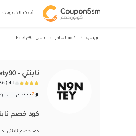
أحدث الكوبونات
ناينتي - Ninety90
الرئيسية
كافة المتاجر
ناينتي - Ninety90
4.1 (236 تقييمات)
7
مستخدم اليوم
|
كود خصم ناينتي 2026 افضل أكواد وكوبونات ety90