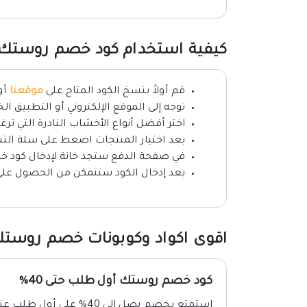
كيفية استخدام كود خصم روستك
قم أولاً بنسخ الكود المتاح على
موقعنا
أو
توجه إلى الموقع الإلكتروني أو التطبيق 
اختر أفضل أنواع الأخشاب النادرة التي تر
بعد اختيار المنتجات اضغط على سلة التسو
في صفحة الدفع ستجد خانة لإدخال كود خصم Rustic، قم بلصق الكود
بعد إدخال الكود ستتمكن من الحصول على خصم 7% على الأخشاب النادرة والأ
اقوى اكواد وكوبونات خصم روستك 26
كود خصم روستك أول طلب حتى 40%
استمتع بخصم يصل إلى 40% على أول طلب عند استخدام