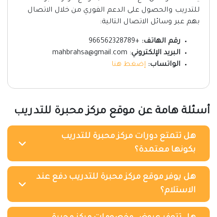
للتدريب والحصول على الدعم الفوري من خلال الاتصال
بهم عبر وسائل الاتصال التالية:
رقم الهاتف:
+966562328789
البريد الإلكتروني
: mahbrahsa@gmail.com
الواتساب:
إضغط هنا
أسئلة هامة عن موقع مركز محبرة للتدريب
هل تتمتع دورات مركز محبرة للتدريب
بكونها معتمدة؟
هل يوفر موقع مركز محبرة للتدريب دفع عند
الاستلام؟