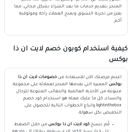
المتجر بتقديم خدمات ما بعد الشراء بشكل مجاني، مما
يعزز من تجربة التسوق ويمنح العملاء راحة وموثوقية
أكبر.
كيفية استخدام كوبون خصم لايت ان ذا
بوكس
اغتنم فرصتك الآن للاستفادة من
خصومات لايت ان ذا
بوكس
المميزة التي يقدمها المتجر لعملائه على مجموعة
متنوعة من الأحذية العالمية والحقائب المتنوعة للرجال
والنساء، كل ما عليك فعله هو استخدام كود خصم
lightinthebox واتباع الخطوات التالية للحصول على
التخفيض بكل سهولة.
قُم بنسخ
كود لايت ان ذا بوكس
من خلال الضغط
على خيار نسخ الكود الذي سيقوم بنقلك إلى واجهة