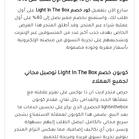
كود خصم لايت ان ذا بوكس اول طلب حتى 40%
سارع الآن بتفعيل
كود خصم Light In The Box
على أول
طلب لك، واستمتع بخصم مميز يصل إلى 40% على أول
عملية شراء عبر المتجر، وقد أطلق المتجر هذا العرض
الخاص بهدف جذب أكبر عدد من المتسوقين عبر الإنترنت
وتشجيعهم على تجربة التسوق من منصته الإلكترونية
بأسعار مغرية وجودة مضمونة.
كوبون خصم Light In The Box توصيل مجاني
لجميع العملاء
حرص متجر لايت ان ذا بوكس على تعزيز علاقته مع
عملائها الجدد والقدامى بكل تفانٍ، فقدم كوبون
lightinthebox الحصري الذي يركز على تحسين خدمات ما
بعد البيع، يضمن هذا الكوبون لعملائه الاستمتاع بشحن
سريع مجاني بالكامل، ليصل الطلب إليهم بسهولة
ويسر، دون أي تكاليف إضافية، مما يعكس التزام المتجر
بتوفير تجربة تسوق فريدة ومريحة للجميع.