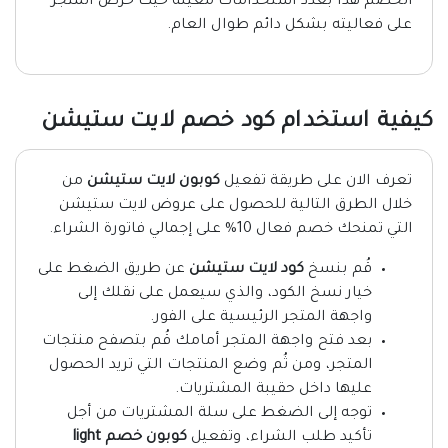
الخصم هذا بعدد استخدامات معينة حيث حرص المتجر
على فعاليته بشكل دائم طوال العام.
كيفية استخدام كود خصم لايت ستيشن
تعرف الان على طريقة تفعيل
كوبون لايت ستيشن
من
خلال الطرق التالية للحصول على عروض لايت ستيشن
التي تمنحك خصم فعال 10% على إجمالي فاتورة الشراء.
قُم بنسخ
كود لايت ستيشن
عن طريق الضغط على
خيار نسخ الكود، والذي سيعمل على نقلك إلى
واجهة المتجر الرئيسية على الفور.
بعد فتح واجهة المتجر أمامك قُم بتصفح منتجات
المتجر، ومن ثُم وضع المنتجات التي تريد الحصول
عليها داخل حقيبة المشتريات.
توجه إلى الضغط على سلة المشتريات من أجل
تأكيد طلب الشراء، وتفعيل
كوبون خصم light