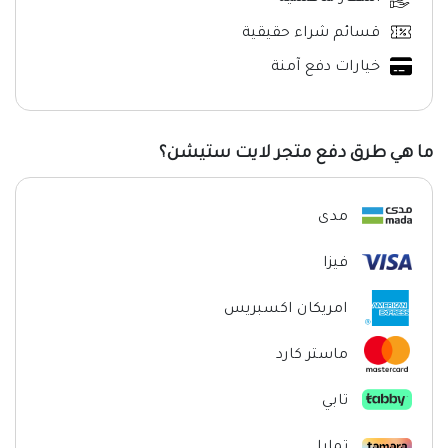
قسائم شراء حقيقية
خيارات دفع آمنة
ما هي طرق دفع متجر لايت ستيشن؟
مدى
فيزا
امريكان اكسبريس
ماستر كارد
تابي
تمارا